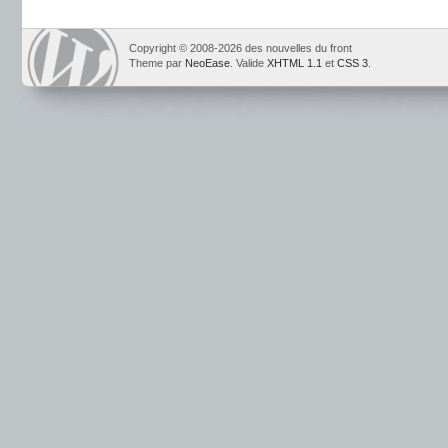
Copyright © 2008-2026 des nouvelles du front
Theme par
NeoEase
. Valide
XHTML 1.1
et
CSS 3
.