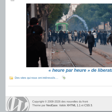
« heure par heure » de liberat
Des sites qui nous ont intéressés....
Copyright © 2008-2026 des nouvelles du front
Theme par
NeoEase
. Valide
XHTML 1.1
et
CSS 3
.