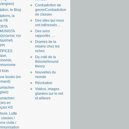
s/anglais)
Contradiction de
tation, le Blog
genre/Contradiction
de classes
tations, la
ge FB
Des sites qui nous
ont intéressés….
ERTA
MUNISTA
Des sons
ζητώντας την
rapportés….
γματική
Drames de la
ηση
misère chez les
TIFICES
riches
tique,
Du coté de la
onomie,
théorie/Around
mmunisme
theory
 Kids
Nouvelles du
oe books (en
monde
emand)
Récréation
aumachen
Vidéos, images
glais)
glanées sur le net
aumachen
et ailleurs
icles en
nçais HS
bure, Lutte
 classes /
rre civile /
mmunisation