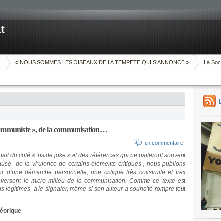
t
O
« NOUS SOMMES LES OISEAUX DE LA TEMPETE QUI S’ANNONCE »
La Soci
Communiste », de la communisation…
un commentaire
ait du coté « inside joke » et des références qui ne parleront souvent
cause de la virulence de certains éléments critiques , nous publions
tir d’une démarche personnelle, une critique très construite et très
raversent le micro milieu de la communisation. Comme ce texte est
ns légitimes à le signaler, même si son auteur a souhaité rompre tout
éorique