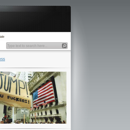
ale
RSS