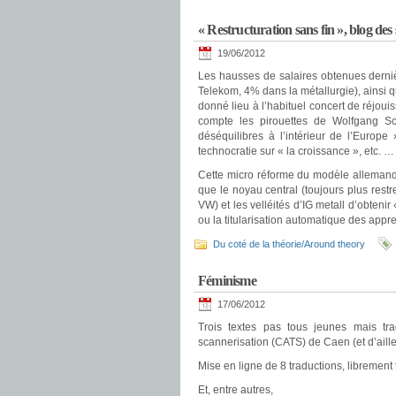
« Restructuration sans fin », blog de
19/06/2012
Les hausses de salaires obtenues derni
Telekom, 4% dans la métallurgie), ainsi
donné lieu à l’habituel concert de réjou
compte les pirouettes de Wolfgang Sc
déséquilibres à l’intérieur de l’Europe
technocratie sur « la croissance », etc. …
Cette micro réforme du modèle allemand 
que le noyau central (toujours plus restr
VW) et les velléités d’IG metall d’obteni
ou la titularisation automatique des appren
Du coté de la théorie/Around theory
Féminisme
17/06/2012
Trois textes pas tous jeunes mais trad
scannerisation (CATS) de Caen (et d’ail
Mise en ligne de 8 traductions, librement 
Et, entre autres,