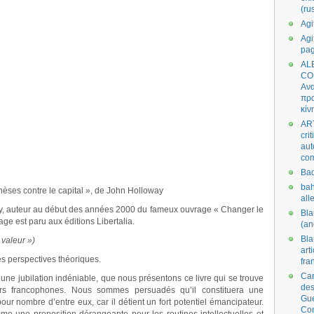
(ru
Agi
Agi
pa
AL
CO
Ανα
πρα
κίν
AR
cri
aut
co
Bad
bah
thèses contre le capital », de John Holloway
all
y, auteur au début des années 2000 du fameux ouvrage « Changer le
Bl
ge est paru aux éditions Libertalia.
(an
Bl
 valeur »)
art
es perspectives théoriques.
fra
Car
une jubilation indéniable, que nous présentons ce livre qui se trouve
des
urs francophones. Nous sommes persuadés qu’il constituera une
Gue
ur nombre d’entre eux, car il détient un fort potentiel émancipateur.
Co