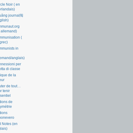
cle Noir ( en
rlandais)
uǎng journal闯
glish)
mmunaut.org
 allemand)
munisation (
grec)
munists in
lemand/anglais)
nessioni per
lotta di classe
tique de la
eur
ter de tout…
r tenir
ssentiel
tions de
symétrie
tions
nonevero
 Notes (en
lais)