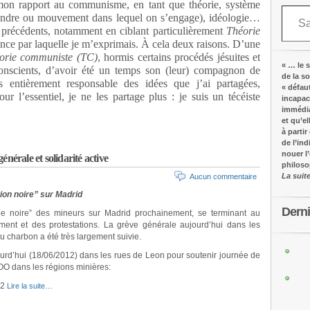
r mon rapport au communisme, en tant que théorie, système
Saisissez votre adresse e-mail…
teindre ou mouvement dans lequel on s’engage), idéologie…
es précédents, notamment en ciblant particulièrement
Théorie
lence par laquelle je m’exprimais. À cela deux raisons. D’une
orie communiste (TC)
, hormis certains procédés jésuites et
« … le s
onscients, d’avoir été un temps son (leur) compagnon de
de la s
 entièrement responsable des idées que j’ai partagées,
« défau
ur l’essentiel, je ne les partage plus : je suis un técéiste
incapac
immédia
et qu’e
à partir
de l’in
nouer l
nérale et solidarité active
philos
La suit
Aucun commentaire
ion noire” sur Madrid
Dern
e noire” des mineurs sur Madrid prochainement, se terminant au
ment et des protestations. La grève générale aujourd’hui dans les
du charbon a été très largement suivie.
ourd’hui (18/06/2012) dans les rues de Leon pour soutenir journée de
O dans les régions minières:
12
Lire la suite…