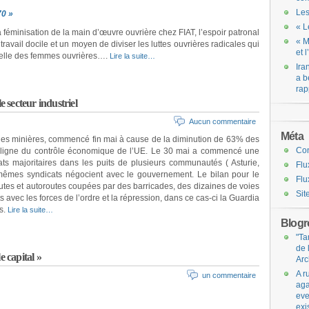
Les
70 »
« L
a féminisation de la main d’œuvre ouvrière chez FIAT, l’espoir patronal
« M
ravail docile et un moyen de diviser les luttes ouvrières radicales qui
et 
turelle des femmes ouvrières….
Lire la suite…
Ira
a b
rap
e secteur industriel
Aucun commentaire
Méta
 zones minières, commencé fin mai à cause de la diminution de 63% des
Co
la ligne du contrôle économique de l’UE. Le 30 mai a commencé une
ats majoritaires dans les puits de plusieurs communautés ( Asturie,
Flu
 mêmes syndicats négocient avec le gouvernement. Le bilan pour le
Flu
utes et autoroutes coupées par des barricades, des dizaines de voies
Sit
 avec les forces de l’ordre et la répression, dans ce cas-ci la Guardia
es.
Lire la suite…
Blogro
"Ta
de 
e capital »
Arc
A r
un commentaire
aga
eve
exi