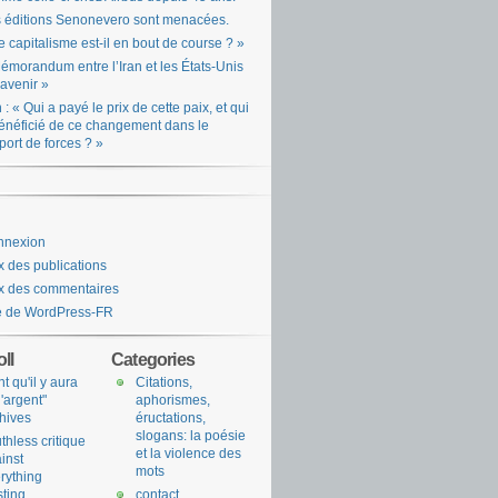
 éditions Senonevero sont menacées.
e capitalisme est-il en bout de course ? »
émorandum entre l’Iran et les États-Unis
l’avenir »
n : « Qui a payé le prix de cette paix, et qui
énéficié de ce changement dans le
port de forces ? »
nnexion
x des publications
x des commentaires
e de WordPress-FR
ll
Categories
nt qu'il y aura
Citations,
l'argent"
aphorismes,
hives
éructations,
slogans: la poésie
uthless critique
et la violence des
inst
mots
rything
sting
contact