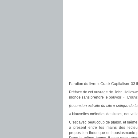
Parution du livre « Crack Capitalism. 33 
Préface de cet ouvrage de John Hollowa
monde sans prendre le pouvoir » . L’ouvra
(recension extraite du site « critique de la
« Nouvelles mélodies des luttes, nouvell
C’est avec beaucoup de plaisir, et même 
à présent entre les mains des lecte
proposition théorique enthousiasmante po