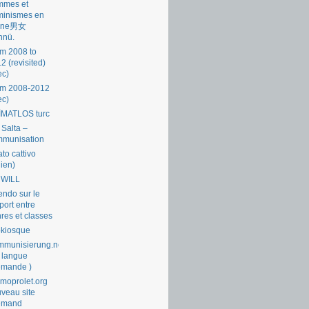
mmes et
minismes en
ine男女
nnü.
m 2008 to
2 (revisited)
ec)
om 2008-2012
ec)
İMATLOS turc
 Salta –
mmunisation
ato cattivo
lien)
 WILL
endo sur le
port entre
res et classes
okiosque
munisierung.net
 langue
emande )
moprolet.org
veau site
lemand