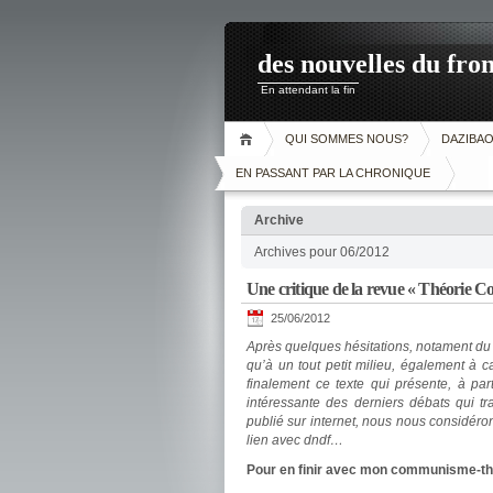
des nouvelles du fron
En attendant la fin
QUI SOMMES NOUS?
DAZIBA
EN PASSANT PAR LA CHRONIQUE
Archive
Archives pour 06/2012
Une critique de la revue « Théorie 
25/06/2012
Après quelques hésitations, notament du f
qu’à un tout petit milieu, également à 
finalement ce texte qui présente, à par
intéressante des derniers débats qui t
publié sur internet, nous nous considéro
lien avec dndf…
Pour en finir avec mon communisme-th