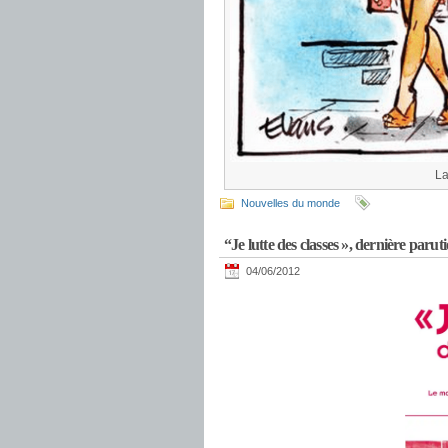
La
Nouvelles du monde
“Je lutte des classes », dernière paru
04/06/2012