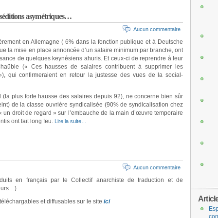
s séditions asymétriques…
Aucun commentaire
èrement en Allemagne ( 6% dans la fonction publique et à Deutsche
 que la mise en place annoncée d’un salaire minimum par branche, ont
issance de quelques keynésiens ahuris. Et ceux-ci de reprendre à leur
haüble (« Ces hausses de salaires contribuent à supprimer les
 »), qui confirmeraient en retour la justesse des vues de la social-
(la plus forte hausse des salaires depuis 92), ne concerne bien sûr
eint) de la classe ouvrière syndicalisée (90% de syndicalisation chez
r « un droit de regard » sur l’embauche de la main d’œuvre temporaire
tis ont fait long feu.
Lire la suite…
Aucun commentaire
uits en français par le Collectif anarchiste de traduction et de
leurs…)
Articl
téléchargables et diffusables sur le site
ici
Esp
com