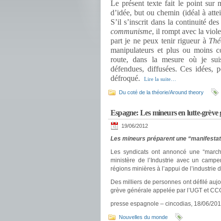
Le présent texte fait le point su
d’idée, but ou chemin (idéal à at
S’il s’inscrit dans la continuité d
communisme
, il rompt avec la vio
part je ne peux tenir rigueur à
Thé
manipulateurs et plus ou moins c
route, dans la mesure où je suis
défendues, diffusées. Ces idées, po
défroqué.
Lire la suite…
Du coté de la théorie/Around theory
Espagne: Les mineurs en lutte-grève gé
19/06/2012
Les mineurs préparent une “manifestat
Les syndicats ont annoncé une “march
ministère de l’Industrie avec un campe
régions minières à l’appui de l’industrie 
Des milliers de personnes ont défilé auj
grève générale appelée par l’UGT et CCO
presse espagnole – cincodias, 18/06/20
Nouvelles du monde