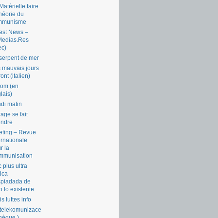
Matérielle faire
théorie du
mmunisme
est News –
Medias.Res
ec)
serpent de mer
 mauvais jours
ront (italien)
com (en
lais)
di matin
rage se fait
endre
ting – Revue
ernationale
r la
mmunisation
 plus ultra
tica
piadada de
o lo existente
is luttes info
telekomunizace
chèque )