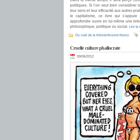
Dans le même temps, il sera perçu comm
politiques. Si l’on veut bien considére
leur sens et leur efficacité aux autres prat
le capitalisme, ce livre qui s’appui
approfondie ouvre en lui-même une brèche
philosophique, politique ou social.
Lire la
Du coté de la théorie/Around theory
Cruelle culture phallocrate
09/06/2012