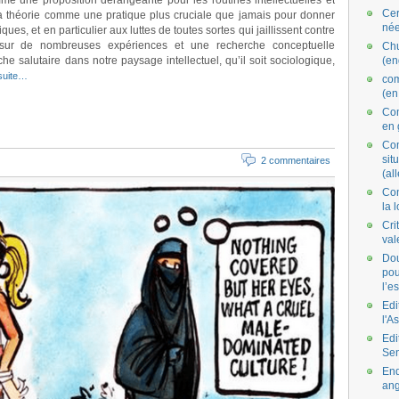
e une proposition dérangeante pour les routines intellectuelles et
Cer
r la théorie comme une pratique plus cruciale que jamais pour donner
née
iques, et en particulier aux luttes de toutes sortes qui jaillissent contre
e sur de nombreuses expériences et une recherche conceptuelle
Ch
 salutaire dans notre paysage intellectuel, qu’il soit sociologique,
(en
 suite…
co
(en
Com
en 
Com
situ
2 commentaires
(al
Con
la 
Cri
val
Dou
pou
l’e
Edi
l'A
Edi
Se
End
ang