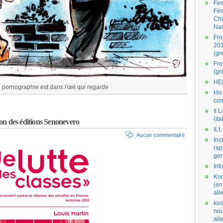
Fe
Fé
Ch
Na
Fro
201
(gr
Fr
(gr
HE
 pornographie est dans l'œil qui regarde
Hic
co
Il L
(ita
tion des éditions Senonevero
ILL
Aucun commentaire
Inc
rap
gen
Inf
Kom
(en
all
kos
nou
al