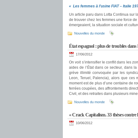
« Les femmes à l’usine FIAT – Italie 19
Un article paru dans Lotta Continua sur l
de trouver chez les femmes une force de t
émergeaient, la situation sociale et cul
Nouvelles du monde
État espagnol : plus de troubles dans l
17/06/2012
On voit s’intensifier le conflit dans les
aides de l’État dans ce secteur, dans 
grève illimité convoquée par les syndic
Leon, Teruel, Palencia), alors que ces
moment est de plus d’une centaine de ro
ferrées coupées, des affrontements directs
Civil, et des retraites dans plusieurs min
Nouvelles du monde
« Crack Capitalism. 33 thèses contre l
10/06/2012