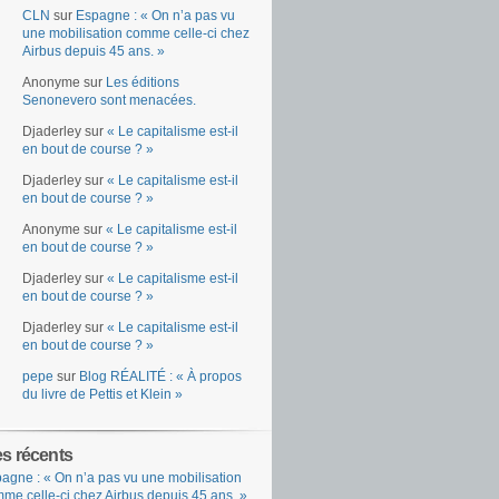
CLN
sur
Espagne : « On n’a pas vu
une mobilisation comme celle-ci chez
Airbus depuis 45 ans. »
Anonyme
sur
Les éditions
Senonevero sont menacées.
Djaderley
sur
« Le capitalisme est-il
en bout de course ? »
Djaderley
sur
« Le capitalisme est-il
en bout de course ? »
Anonyme
sur
« Le capitalisme est-il
en bout de course ? »
Djaderley
sur
« Le capitalisme est-il
en bout de course ? »
Djaderley
sur
« Le capitalisme est-il
en bout de course ? »
pepe
sur
Blog RÉALITÉ : « À propos
du livre de Pettis et Klein »
es récents
agne : « On n’a pas vu une mobilisation
me celle-ci chez Airbus depuis 45 ans. »