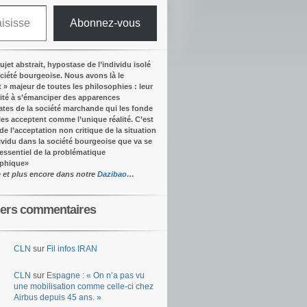
Abonnez-vous
ujet abstrait, hypostase de l’individu isolé
ociété bourgeoise. Nous avons là le
t » majeur de toutes les philosophies : leur
ité à s’émanciper des apparences
tes de la société marchande qui les fonde
lles acceptent comme l’unique réalité.
C’est
 de l’acceptation non critique de la situation
dividu dans la société bourgeoise que va se
’essentiel de la problématique
ophique
»
e et plus encore dans notre
Dazibao
…
iers commentaires
CLN
sur
Fil infos IRAN
CLN
sur
Espagne : « On n’a pas vu
une mobilisation comme celle-ci chez
Airbus depuis 45 ans. »