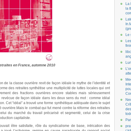
La 
la 
co
Lat
In.
(gr
Le 
Les
fini
lib
ang
Lun
etraites en France, automne 2010
L’o
att
Mee
 de la classe ouvrière revit de façon idéale le mythe de l’identité et
Int
forme des retraites synthétise une multiplicité de luttes locales qui ont
pou
ment des fractions ouvrières encore stables mais sérieusement
Co
té revécue de façon idéale dans les deux sens du mot : comme idéal
Nec
sion. Cet “idéal” a trouvé une forme synthétique adéquate dans le sujet
Crí
é ouvrière.Mais le combat qui fut mené contre la réforme des retraites
des
 celui du marché du travail précarisé et segmenté, celui de la crise
tod
uction capitaliste.
Par
ait être satisfaite, rôle du syndicalisme de base, intrication des
pra
 a joué l’activisme, remise en cause paradoxale du rapport social
( t