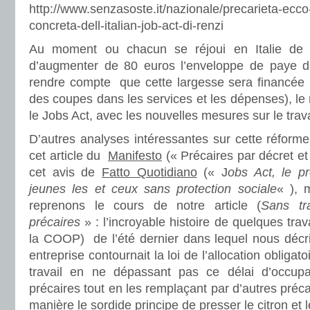
http://www.senzasoste.it/nazionale/precarieta-ecco
concreta-dell-italian-job-act-di-renzi
Au moment ou chacun se réjoui en Italie de
d’augmenter de 80 euros l’enveloppe de paye de
rendre compte que cette largesse sera financée p
des coupes dans les services et les dépenses), le 
le Jobs Act, avec les nouvelles mesures sur le trav
D’autres analyses intéressantes sur cette réform
cet article du
Manifesto
(« Précaires par décret et
cet avis de
Fatto Quotidiano
(« J
obs Act, le pr
jeunes les et ceux sans protection sociale
« ), m
reprenons le cours de notre article (
Sans tr
précaires
» : l’incroyable histoire de quelques trav
la COOP) de l’été dernier dans lequel nous décri
entreprise contournait la loi de l’allocation obliga
travail en ne dépassant pas ce délai d’occup
précaires tout en les remplaçant par d’autres préca
manière le sordide principe de presser le citron et l