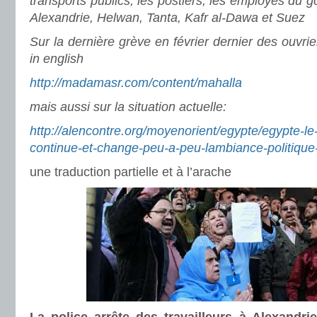
transports publics, les postiers, les employés du 
Alexandrie, Helwan, Tanta, Kafr al-Dawa et Suez
Sur la dernière grève en février dernier des ouvrie
in english
http://madamasr.com/content/mahalla
mais aussi sur la situation actuelle:
http://alencontre.org/moyenorient/egypte/egypte-
continue-et-change-peu-a-peu-lambiance-politique
une traduction partielle et à l’arache