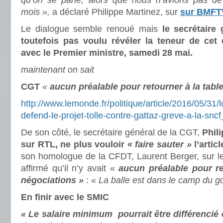
qu’on se parle, alors que nous n’avions pas de
mois »,
a déclaré Philippe Martinez, sur
sur BMFTV
Le dialogue semble renoué mais
le secrétaire
toutefois pas voulu révéler la teneur de cet 
avec le Premier ministre, samedi 28 mai.
maintenant on sait
CGT
«
aucun préalable pour retourner à la tabl
http://www.lemonde.fr/politique/article/2016/05/31/lo
defend-le-projet-tolle-contre-gattaz-greve-a-la-s
De son côté, le secrétaire général de la CGT,
Phili
sur RTL, ne plus vouloir «
faire sauter »
l’articl
son homologue de la CFDT, Laurent Berger, sur le pr
affirmé qu’il n’y avait «
aucun préalable pour re
négociations »
: «
La balle est dans le camp du 
En finir avec le SMIC
« Le salaire minimum pourrait être différencié 