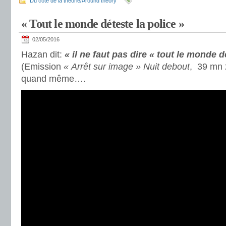
Du coté de la théorie/Around theory
« Tout le monde déteste la police »
02/05/2016
Hazan dit:
« il ne faut pas dire « tout le monde d
(Emission
« Arrêt sur image » Nuit debout
, 39 mn 2
quand même….