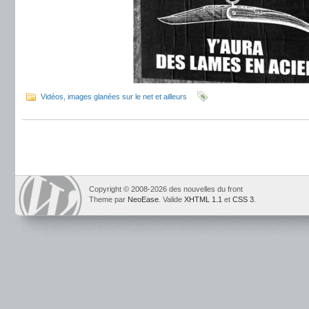
Vidéos, images glanées sur le net et ailleurs
Copyright © 2008-2026 des nouvelles du front
Theme par
NeoEase
. Valide
XHTML 1.1
et
CSS 3
.