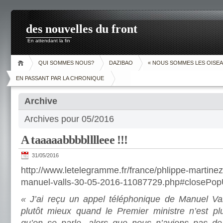
des nouvelles du front
En attendant la fin
QUI SOMMES NOUS?
DAZIBAO
« NOUS SOMMES LES OISEA
EN PASSANT PAR LA CHRONIQUE
Archive
Archives pour 05/2016
A taaaaabbbblllleee !!!
31/05/2016
http://www.letelegramme.fr/france/phlippe-martinez
manuel-valls-30-05-2016-11087729.php#closePo
« J’ai reçu un appel téléphonique de Manuel Val
plutôt mieux quand le Premier ministre n’est p