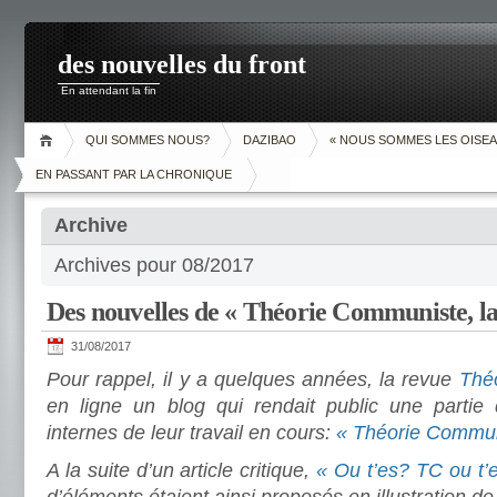
des nouvelles du front
En attendant la fin
QUI SOMMES NOUS?
DAZIBAO
« NOUS SOMMES LES OISEA
EN PASSANT PAR LA CHRONIQUE
Archive
Archives pour 08/2017
Des nouvelles de « Théorie Communiste, la
31/08/2017
Pour rappel, il y a quelques années, la revue
Thé
en ligne un blog qui rendait public une partie
internes de leur travail en cours:
« Théorie Communi
A la suite d’un article critique,
« Ou t’es? TC ou t’