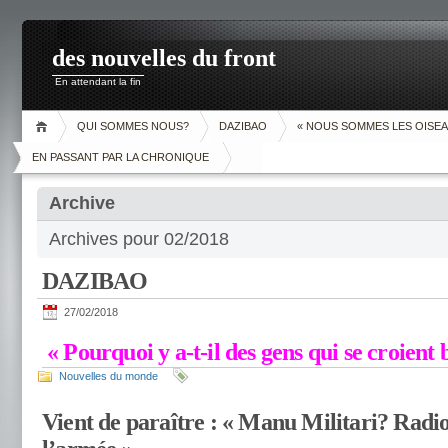
des nouvelles du front
En attendant la fin
QUI SOMMES NOUS?
DAZIBAO
« NOUS SOMMES LES OISEA
EN PASSANT PAR LA CHRONIQUE
Archive
Archives pour 02/2018
DAZIBAO
27/02/2018
« Pourquoi y a-t-il des gens qui se croient 
Nouvelles du monde
Vient de paraître : « Manu Militari? Radio