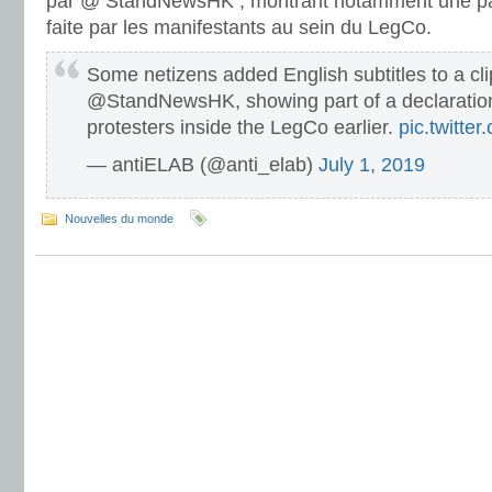
par @ StandNewsHK , montrant notamment une part
faite par les manifestants au sein du LegCo.
Some netizens added English subtitles to a cli
@StandNewsHK, showing part of a declaration
protesters inside the LegCo earlier.
pic.twitte
— antiELAB (@anti_elab)
July 1, 2019
Nouvelles du monde