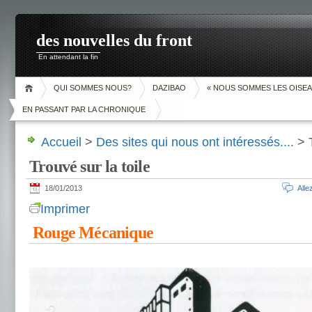
des nouvelles du front
En attendant la fin
QUI SOMMES NOUS?
DAZIBAO
« NOUS SOMMES LES OISEA
EN PASSANT PAR LA CHRONIQUE
Accueil
>
Des sites qui nous ont intéressés....
> T
Trouvé sur la toile
18/01/2013
All
Imprimer
Rouge Mécanique