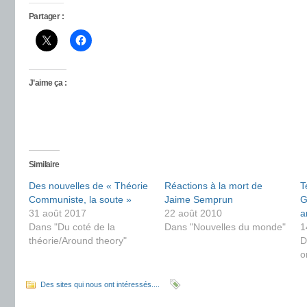
Partager :
J’aime ça :
Similaire
Des nouvelles de « Théorie
Réactions à la mort de
T
Communiste, la soute »
Jaime Semprun
G
31 août 2017
22 août 2010
a
Dans "Du coté de la
Dans "Nouvelles du monde"
1
théorie/Around theory"
D
o
Des sites qui nous ont intéressés....