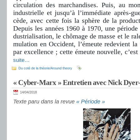
cir­cu­la­tion des mar­chan­di­ses. Puis, au mo
indus­trielle et jusqu’à l’immé­diate après-gu
cède, avec cette fois la sphère de la pro­duc­
Depuis les années 1960 à 1970, une période 
dus­tria­li­sa­tion, le chô­mage de masse et le ral
mu­la­tion en Occident, l’émeute rede­vient la 
par excel­lence ; cette émeute nou­velle, c’es
suite…
Du coté de la théorie/Around theory
« Cyber-Marx » Entretien avec Nick Dyer
14/04/2018
Texte paru dans la revue
« Période »