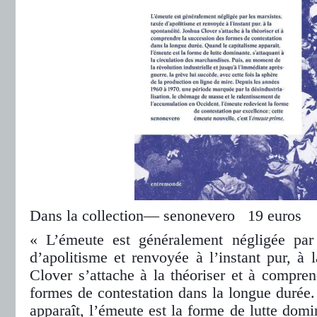
Dans la collection— senonevero 19 euros
« L’émeute est géné­ra­le­ment négli­gée par
d’apo­li­tisme et ren­voyée à l’ins­tant pur, à 
Clover s’atta­che à la théo­ri­ser et à com­pren
formes de contes­ta­tion dans la longue durée.
appa­raît, l’émeute est la forme de lutte domi­n