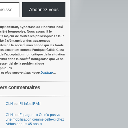
Abonnez-vous
ujet abstrait, hypostase de l’individu isolé
ociété bourgeoise. Nous avons là le
t » majeur de toutes les philosophies : leur
ité à s’émanciper des apparences
tes de la société marchande qui les fonde
lles acceptent comme l’unique réalité.
C’est
 de l’acceptation non critique de la situation
dividu dans la société bourgeoise que va se
’essentiel de la problématique
ophique
»
e et plus encore dans notre
Dazibao
…
iers commentaires
CLN
sur
Fil infos IRAN
CLN
sur
Espagne : « On n’a pas vu
une mobilisation comme celle-ci chez
Airbus depuis 45 ans. »