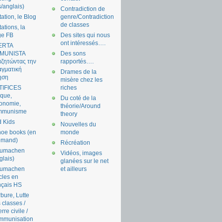
s/anglais)
Contradiction de
tation, le Blog
genre/Contradiction
de classes
tations, la
ge FB
Des sites qui nous
ont intéressés….
ERTA
MUNISTA
Des sons
ζητώντας την
rapportés….
γματική
Drames de la
ηση
misère chez les
TIFICES
riches
tique,
Du coté de la
onomie,
théorie/Around
mmunisme
theory
 Kids
Nouvelles du
oe books (en
monde
emand)
Récréation
aumachen
Vidéos, images
glais)
glanées sur le net
aumachen
et ailleurs
icles en
nçais HS
bure, Lutte
 classes /
rre civile /
mmunisation