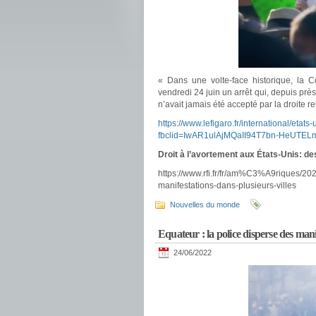
« Dans une volte-face historique, la C
vendredi 24 juin un arrêt qui, depuis près
n’avait jamais été accepté par la droite re
https://www.lefigaro.fr/international/eta
fbclid=IwAR1ulAjMQaII94T7bn-HeUTE
Droit à l’avortement aux États-Unis: de
https://www.rfi.fr/fr/am%C3%A9riques/
manifestations-dans-plusieurs-villes
Nouvelles du monde
Equateur : la police disperse des man
24/06/2022