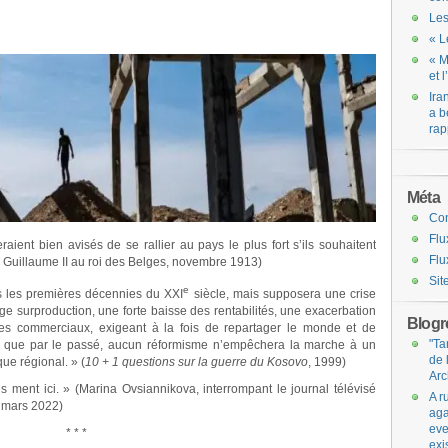
Les
« L
« M
et 
Ira
a b
rap
Méta
Co
Flu
ient bien avisés de se rallier au pays le plus fort s’ils souhaitent
Flu
 Guillaume II au roi des Belges, novembre 1913)
Sit
e
s les premières décennies du XXI
siècle, mais supposera une crise
e surproduction, une forte baisse des rentabilités, une exacerbation
Blogro
mes commerciaux, exigeant à la fois de repartager le monde et de
"Ta
us que par le passé, aucun réformisme n’empêchera la marche à un
de 
 que régional.
» (
10 + 1 questions sur la guerre du Kosovo
, 1999)
Arc
ment ici. » (Marina Ovsiannikova, interrompant le journal télévisé
A r
4 mars 2022)
aga
eve
* * *
exi