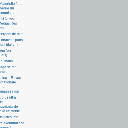
Matérielle faire
théorie du
mmunisme
est News –
Medias.Res
ec)
serpent de mer
 mauvais jours
ront (italien)
com (en
lais)
di matin
rage se fait
endre
ting – Revue
ernationale
r la
mmunisation
 plus ultra
tica
piadada de
o lo existente
is luttes info
telekomunizace
chèque )