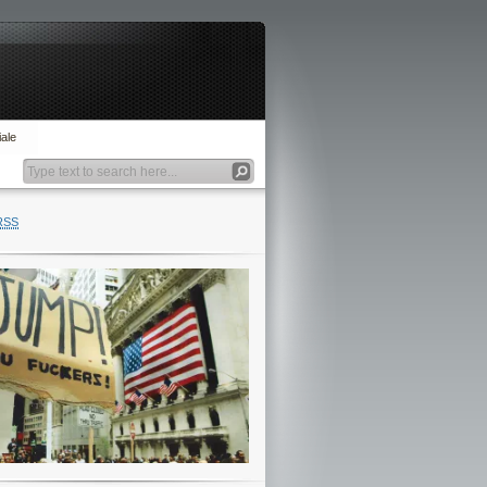
ale
RSS