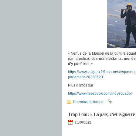
« Venus de la Maison de la culture équa
par la police,
des manifestants, menés p
d’y pénétrer
. »
https://www.lefigaro.fr/flash-actu/equateu
parlement-20220623
Plus d’infos sur
https://www.facebook.com/indyecuador
Nouvelles du monde
Trop Loin : « La paix, c’est la guerre
13/06/2022