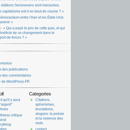
 éditions Senonevero sont menacées.
e capitalisme est-il en bout de course ? »
émorandum entre l’Iran et les États-Unis
l’avenir »
n : « Qui a payé le prix de cette paix, et qui
énéficié de ce changement dans le
port de forces ? »
nnexion
x des publications
x des commentaires
e de WordPress-FR
ll
Categories
nt qu'il y aura
Citations,
l'argent"
aphorismes,
hives
éructations,
slogans: la poésie
uthless critique
et la violence des
inst
mots
rything
sting
contact