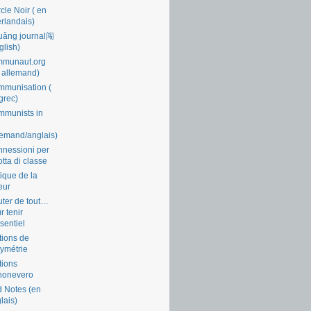
cle Noir ( en
rlandais)
uǎng journal闯
glish)
mmunaut.org
 allemand)
munisation (
grec)
munists in
lemand/anglais)
nessioni per
lotta di classe
tique de la
eur
ter de tout…
r tenir
ssentiel
tions de
symétrie
tions
nonevero
 Notes (en
lais)