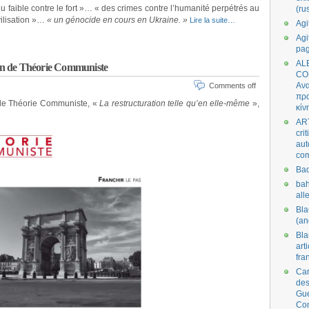
 faible contre le fort »… « des crimes contre l’humanité perpétrés au
(ru
ilisation »…
« un génocide en cours en Ukraine. »
Lire la suite…
Agi
Agi
pa
AL
llan de Théorie Communiste
CO
Ανα
Comments off
πρα
 de Théorie Communiste, «
La restructuration telle qu’en elle-même
»,
κίν
AR
cri
aut
co
Bad
bah
all
Bl
(an
Bl
art
fra
Car
des
Gue
Co