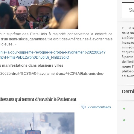
Saisissez votre adresse e-mail…
« … le s
de la s
our suprême des États-Unis à majorité conservatrice a enterré ce
« défau
 d’un demi-siècle, garantissait le droit des Américaines à avorter mais
incapac
ligieuse. »
immédia
ts-unis-la-cour-supreme-revoque-le-droit-a-l-avortement-20220624?
et qu’e
à partir
LmpvFPmtePpD12wbh0DnJolUj_NnlB13qjQ
de l’in
s manifestations dans plusieurs villes
nouer l
philos
20220625-droit-%C3%A0-l-avortement-aux-%C3%A9tats-unis-des-
La suit
Dern
ifestants qui tentent d’envahir le Parlement
2 commentaires