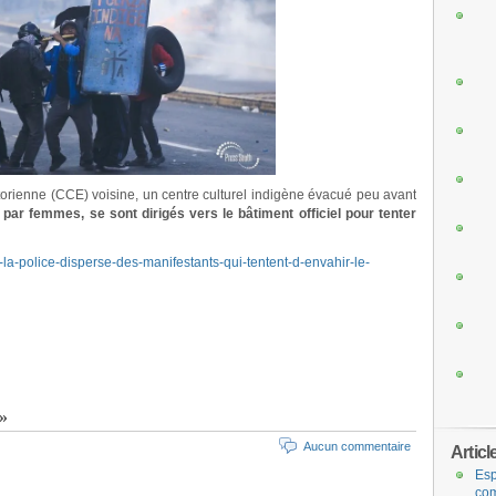
torienne (CCE) voisine, un centre culturel indigène évacué peu avant
ar femmes, se sont dirigés vers le bâtiment officiel pour tenter
r-la-police-disperse-des-manifestants-qui-tentent-d-envahir-le-
 »
Aucun commentaire
Articl
Esp
com