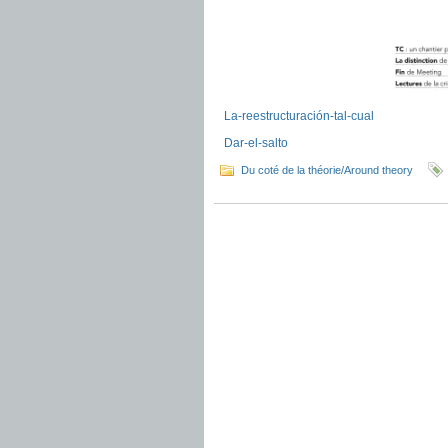
La-reestructuración-tal-cual
Dar-el-salto
Du coté de la théorie/Around theory