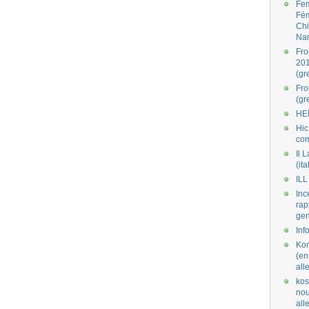
Fe
Fé
Ch
Na
Fro
201
(gr
Fr
(gr
HE
Hic
co
Il L
(ita
ILL
Inc
rap
gen
Inf
Kom
(en
all
kos
nou
al