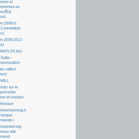
mmes et
minismes en
ine男女
nnü.
m 2008 to
2 (revisited)
ec)
om 2008-2012
ec)
İMATLOS turc
 Salta –
mmunisation
ato cattivo
lien)
 WILL
endo sur le
port entre
res et classes
okiosque
munisierung.net
 langue
emande )
moprolet.org
veau site
lemand