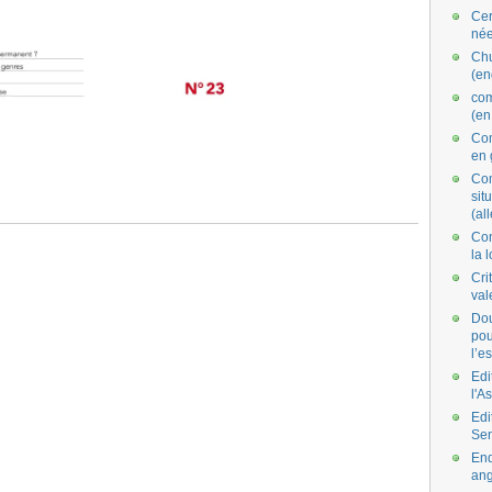
Cer
née
Ch
(en
co
(en
Com
en 
Com
situ
(al
Con
la 
Cri
val
Dou
pou
l’e
Edi
l'A
Edi
Se
End
ang