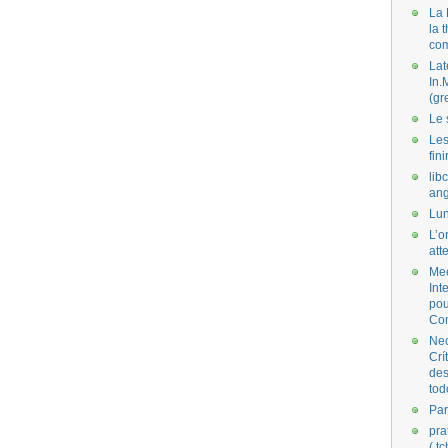
La 
la 
co
Lat
In.
(gr
Le 
Les
fini
lib
ang
Lun
L’o
att
Mee
Int
pou
Co
Nec
Crí
des
tod
Par
pra
( t