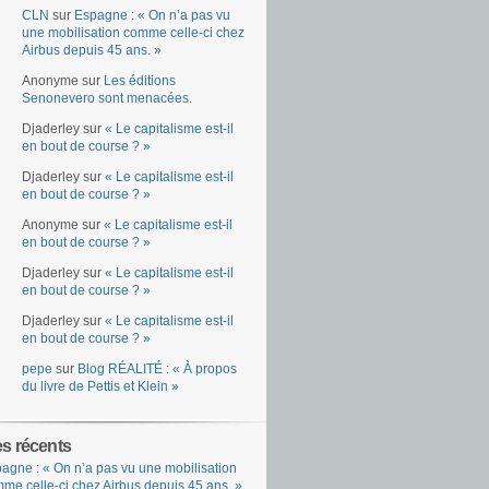
CLN
sur
Espagne : « On n’a pas vu
une mobilisation comme celle-ci chez
Airbus depuis 45 ans. »
Anonyme
sur
Les éditions
Senonevero sont menacées.
Djaderley
sur
« Le capitalisme est-il
en bout de course ? »
Djaderley
sur
« Le capitalisme est-il
en bout de course ? »
Anonyme
sur
« Le capitalisme est-il
en bout de course ? »
Djaderley
sur
« Le capitalisme est-il
en bout de course ? »
Djaderley
sur
« Le capitalisme est-il
en bout de course ? »
pepe
sur
Blog RÉALITÉ : « À propos
du livre de Pettis et Klein »
es récents
agne : « On n’a pas vu une mobilisation
me celle-ci chez Airbus depuis 45 ans. »