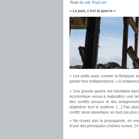
Texte du
site TropLoin
« La paix, c’est la guerre »
« Les petits pays comme la Belgique sera
garder leur indépendance. » (L’empereur
« Une grande guerre est inévitable dan
économique venue à maturation, une larg
des conflits sociaux et des antagonis
régénérer tout le système. […] Pas pl
conflit, sinon planétaire, en tout cas plus
« Ne croyez pas la propagande, on vous 
d’une des principales chaînes russes, 1