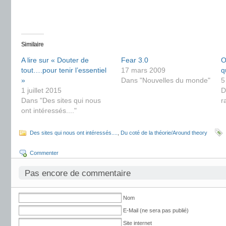
Similaire
A lire sur « Douter de
Fear 3.0
O
tout….pour tenir l’essentiel
17 mars 2009
q
»
Dans "Nouvelles du monde"
5
1 juillet 2015
D
Dans "Des sites qui nous
r
ont intéressés...."
Des sites qui nous ont intéressés....
,
Du coté de la théorie/Around theory
Commenter
Pas encore de commentaire
Nom
E-Mail (ne sera pas publié)
Site internet