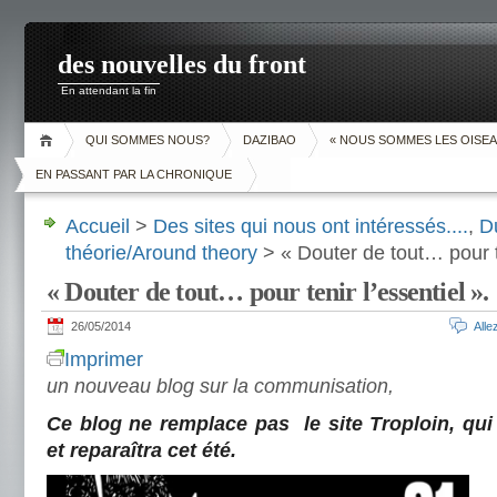
des nouvelles du front
En attendant la fin
QUI SOMMES NOUS?
DAZIBAO
« NOUS SOMMES LES OISEA
EN PASSANT PAR LA CHRONIQUE
Accueil
>
Des sites qui nous ont intéressés....
,
D
théorie/Around theory
> « Douter de tout… pour te
« Douter de tout… pour tenir l’essentiel ».
26/05/2014
All
Imprimer
un nouveau blog sur la communisation,
Ce blog ne remplace pas le site Troploin, qui 
et reparaîtra cet été.