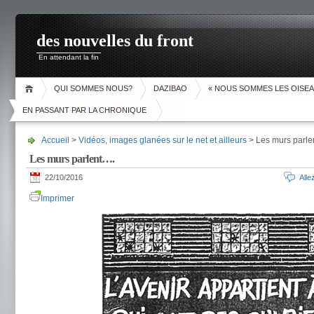
des nouvelles du front
En attendant la fin
QUI SOMMES NOUS?
DAZIBAO
« NOUS SOMMES LES OISEA
EN PASSANT PAR LA CHRONIQUE
Accueil
>
Vidéos, images glanées sur le net et ailleurs
> Les murs parle
Les murs parlent….
22/10/2016
All
Imprimer