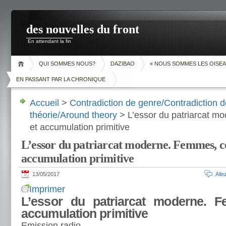
des nouvelles du front
En attendant la fin
QUI SOMMES NOUS?
DAZIBAO
« NOUS SOMMES LES OISEA
EN PASSANT PAR LA CHRONIQUE
Accueil
>
Contradiction de genre/Contradiction d
théorie/Around theory
> L’essor du patriarcat m
et accumulation primitive
L’essor du patriarcat moderne. Femmes, c
accumulation primitive
13/05/2017
All
Imprimer
L’essor du patriarcat moderne. 
accumulation primitive
Emission radio