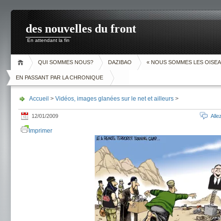
des nouvelles du front
En attendant la fin
QUI SOMMES NOUS?
DAZIBAO
« NOUS SOMMES LES OISEA
EN PASSANT PAR LA CHRONIQUE
Accueil
>
Vidéos, images glanées sur le net et ailleurs
>
12/01/2009
All
Imprimer