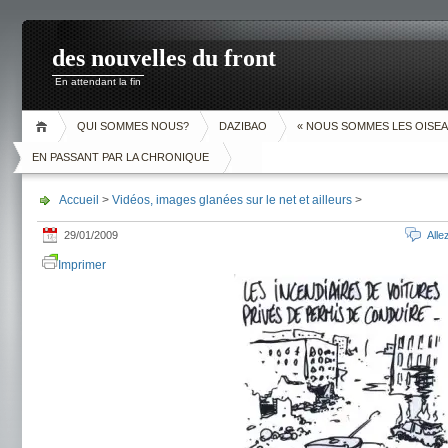
des nouvelles du front
En attendant la fin
QUI SOMMES NOUS?
DAZIBAO
« NOUS SOMMES LES OISEA
EN PASSANT PAR LA CHRONIQUE
Accueil
>
Vidéos, images glanées sur le net et ailleurs
>
29/01/2009
All
Imprimer