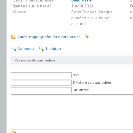
Dans "Vidéos, images
Biélorussie
1
glanées sur le net et
1 août 2011
D
ailleurs"
Dans "Vidéos, images
g
glanées sur le net et
a
ailleurs"
Vidéos, images glanées sur le net et ailleurs
Commenter
Trackback
Pas encore de commentaire
Nom
E-Mail (ne sera pas publié)
Site internet