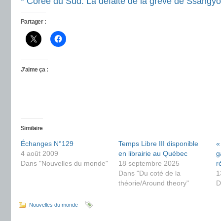
* Corée du Sud: La défaite de la grève de Ssangyo
Partager :
J’aime ça :
Similaire
Échanges N°129
Temps Libre III disponible
«
4 août 2009
en librairie au Québec
g
Dans "Nouvelles du monde"
18 septembre 2025
r
Dans "Du coté de la
1
théorie/Around theory"
D
Nouvelles du monde