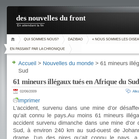
des nouvelles du front
En attendant la fin
QUI SOMMES NOUS?
DAZIBAO
« NOUS SOMMES LES OISEA
EN PASSANT PAR LA CHRONIQUE
Accueil
>
Nouvelles du monde
> 61 mineurs illé
Sud
61 mineurs illégaux tués en Afrique du Su
02/06/2009
All
Imprimer
L’accident, survenu dans une mine d’or désaffec
qu’ait connu le pays.Au moins 61 mineurs illég
accident survenu dimanche dans une mine d’or d
Sud, à environ 240 km au sud-ouest de Joha
drame, l’un des pires qu’ait connu le pays, a