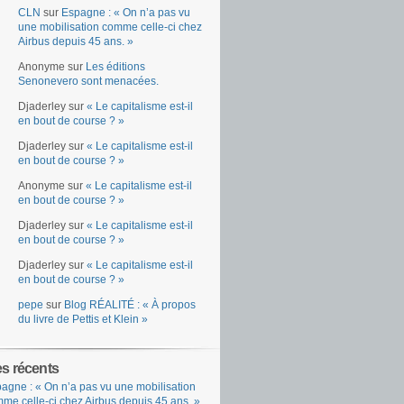
CLN
sur
Espagne : « On n’a pas vu
une mobilisation comme celle-ci chez
Airbus depuis 45 ans. »
Anonyme
sur
Les éditions
Senonevero sont menacées.
Djaderley
sur
« Le capitalisme est-il
en bout de course ? »
Djaderley
sur
« Le capitalisme est-il
en bout de course ? »
Anonyme
sur
« Le capitalisme est-il
en bout de course ? »
Djaderley
sur
« Le capitalisme est-il
en bout de course ? »
Djaderley
sur
« Le capitalisme est-il
en bout de course ? »
pepe
sur
Blog RÉALITÉ : « À propos
du livre de Pettis et Klein »
es récents
agne : « On n’a pas vu une mobilisation
me celle-ci chez Airbus depuis 45 ans. »