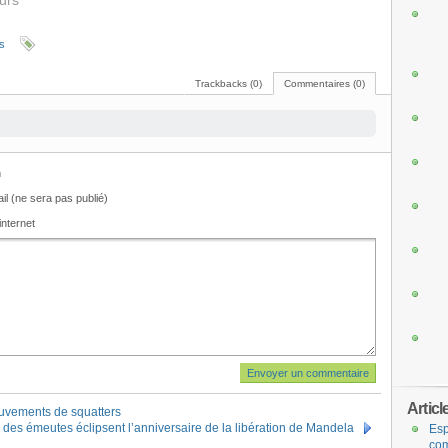
eurs"
rs
Trackbacks (0)
Commentaires (0)
m
il (ne sera pas publié)
internet
Articl
ouvements de squatters
 des émeutes éclipsent l’anniversaire de la libération de Mandela
Esp
com