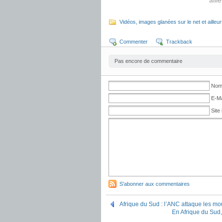
aill
Vidéos, images glanées sur le net et ailleu
Commenter
Trackback
Pas encore de commentaire
No
E-Ma
Site 
S'abonner aux commentaires
Afrique du Sud : l’ANC attaque les m
En Afrique du Sud,