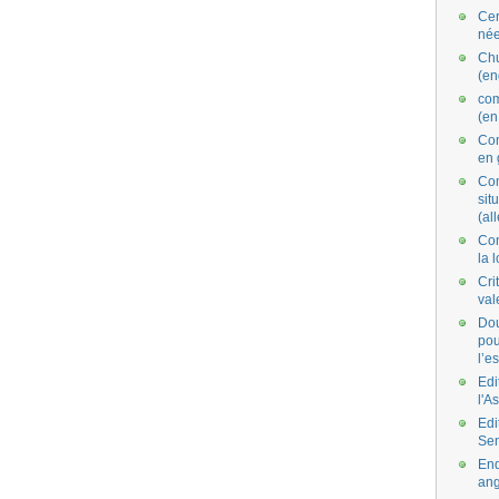
Cer
née
Ch
(en
co
(en
Com
en 
Com
situ
(al
Con
la 
Cri
val
Dou
pou
l’e
Edi
l'A
Edi
Se
End
ang