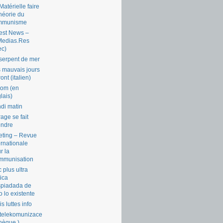
Matérielle faire
théorie du
mmunisme
est News –
Medias.Res
ec)
serpent de mer
 mauvais jours
ront (italien)
com (en
lais)
di matin
rage se fait
endre
ting – Revue
ernationale
r la
mmunisation
 plus ultra
tica
piadada de
o lo existente
is luttes info
telekomunizace
chèque )