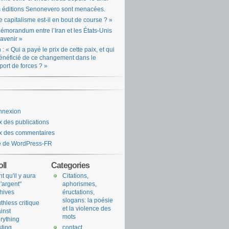
 éditions Senonevero sont menacées.
e capitalisme est-il en bout de course ? »
émorandum entre l’Iran et les États-Unis
l’avenir »
n : « Qui a payé le prix de cette paix, et qui
énéficié de ce changement dans le
port de forces ? »
nnexion
x des publications
x des commentaires
e de WordPress-FR
ll
Categories
nt qu'il y aura
Citations,
l'argent"
aphorismes,
hives
éructations,
slogans: la poésie
uthless critique
et la violence des
inst
mots
rything
sting
contact