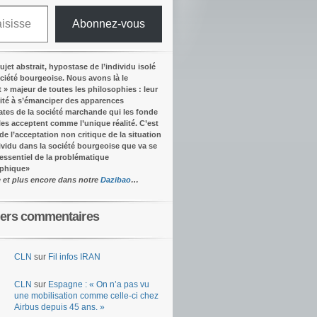
Abonnez-vous
ujet abstrait, hypostase de l’individu isolé
ociété bourgeoise. Nous avons là le
t » majeur de toutes les philosophies : leur
ité à s’émanciper des apparences
tes de la société marchande qui les fonde
lles acceptent comme l’unique réalité.
C’est
 de l’acceptation non critique de la situation
dividu dans la société bourgeoise que va se
’essentiel de la problématique
ophique
»
e et plus encore dans notre
Dazibao
…
iers commentaires
CLN
sur
Fil infos IRAN
CLN
sur
Espagne : « On n’a pas vu
une mobilisation comme celle-ci chez
Airbus depuis 45 ans. »