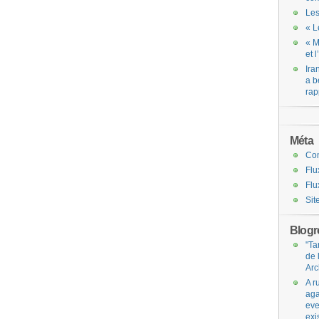
Les
« L
« M
et 
Ira
a b
rap
Méta
Co
Flu
Flu
Sit
Blogro
"Ta
de 
Arc
A r
aga
eve
exi