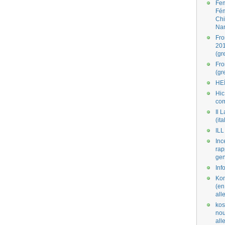
Fe
Fé
Ch
Na
Fro
201
(gr
Fr
(gr
HE
Hic
co
Il L
(ita
ILL
Inc
rap
gen
Inf
Kom
(en
all
kos
nou
al