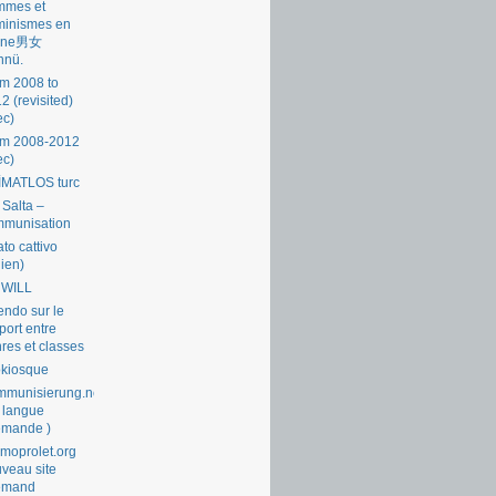
mmes et
minismes en
ine男女
nnü.
m 2008 to
2 (revisited)
ec)
om 2008-2012
ec)
İMATLOS turc
 Salta –
mmunisation
ato cattivo
lien)
 WILL
endo sur le
port entre
res et classes
okiosque
munisierung.net
 langue
emande )
moprolet.org
veau site
lemand