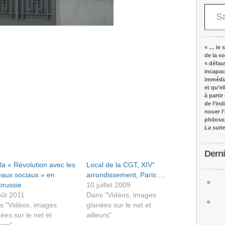
Saisissez votre adresse e-mail…
« … le s
de la s
« défau
incapac
immédia
et qu’e
à partir
de l’in
nouer l
philos
La suit
Dern
la « Révolution avec les
Local de la CGT, XIV°
eaux sociaux » en
arrondissement, Paris….
orussie
10 juillet 2009
oût 2011
Dans "Vidéos, images
s "Vidéos, images
glanées sur le net et
ées sur le net et
ailleurs"