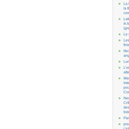
La 
la 
co
Lat
In.
(gr
Le 
Les
fini
lib
ang
Lun
L’o
att
Mee
Int
pou
Co
Nec
Crí
des
tod
Par
pra
( t