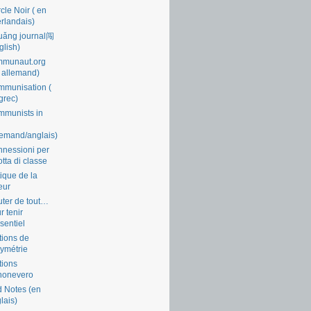
cle Noir ( en
rlandais)
uǎng journal闯
glish)
mmunaut.org
 allemand)
munisation (
grec)
munists in
lemand/anglais)
nessioni per
lotta di classe
tique de la
eur
ter de tout…
r tenir
ssentiel
tions de
symétrie
tions
nonevero
 Notes (en
lais)