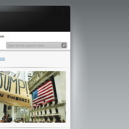
ale
RSS