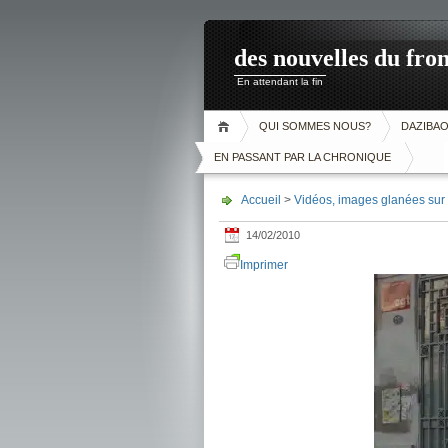
des nouvelles du fron
En attendant la fin
QUI SOMMES NOUS?
DAZIBA
EN PASSANT PAR LA CHRONIQUE
Accueil
>
Vidéos, images glanées sur l
14/02/2010
Imprimer