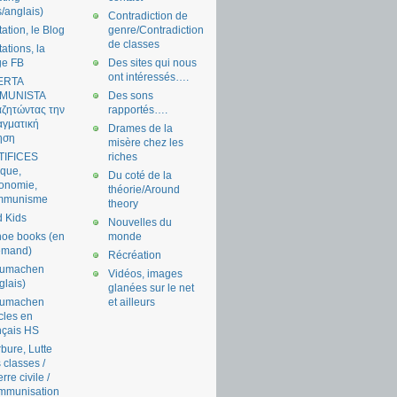
s/anglais)
Contradiction de
tation, le Blog
genre/Contradiction
de classes
tations, la
ge FB
Des sites qui nous
ont intéressés….
ERTA
MUNISTA
Des sons
ζητώντας την
rapportés….
γματική
Drames de la
ηση
misère chez les
TIFICES
riches
tique,
Du coté de la
onomie,
théorie/Around
mmunisme
theory
 Kids
Nouvelles du
oe books (en
monde
emand)
Récréation
aumachen
Vidéos, images
glais)
glanées sur le net
aumachen
et ailleurs
icles en
nçais HS
bure, Lutte
 classes /
rre civile /
mmunisation