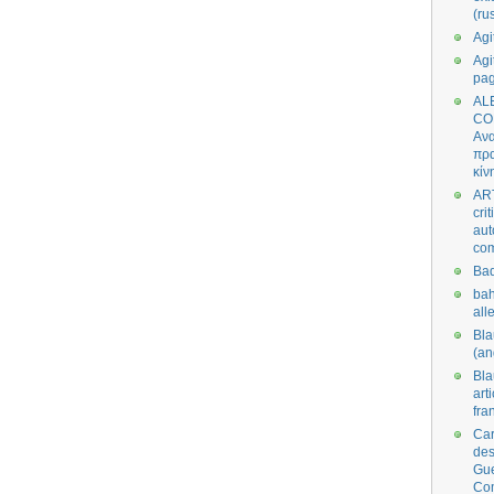
(ru
Agi
Agi
pa
AL
CO
Ανα
πρα
κίν
AR
cri
aut
co
Bad
bah
all
Bl
(an
Bl
art
fra
Car
des
Gue
Co