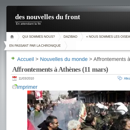
des nouvelles du front
En attendant la fin
QUI SOMMES NOUS?
DAZIBAO
« NOUS SOMMES LES OISEA
EN PASSANT PAR LA CHRONIQUE
Accueil
>
Nouvelles du monde
> Affrontements à
Affrontements à Athènes (11 mars)
11/03/2010
All
Imprimer