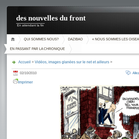
des nouvelles du front
En attendant la fin
QUI SOMMES NOUS?
DAZIBAO
« NOUS SOMMES LES OISEA
EN PASSANT PAR LA CHRONIQUE
Accueil
>
Vidéos, images glanées sur le net et ailleurs
>
02/10/2010
All
Imprimer