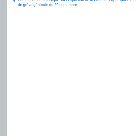
Barcelone: Communiqué sur l’expulsion de la banque réappropriée Plaç
de grève générale du 29 septembre.