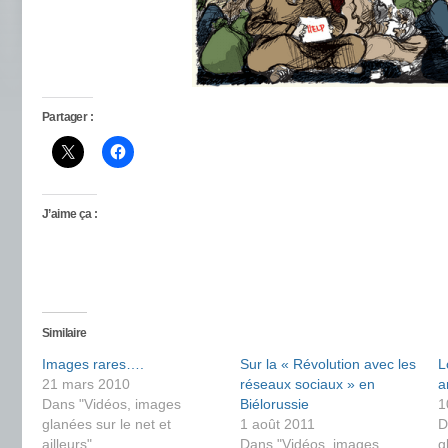
Partager :
J’aime ça :
Similaire
Images rares….
Sur la « Révolution avec les
L
21 mars 2010
réseaux sociaux » en
a
Dans "Vidéos, images
Biélorussie
1
glanées sur le net et
1 août 2011
D
ailleurs"
Dans "Vidéos, images
g