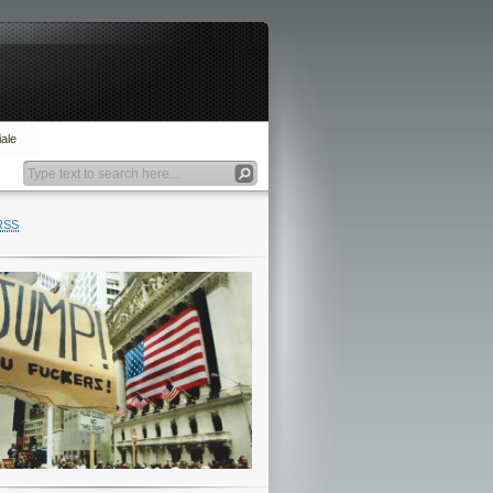
ale
RSS