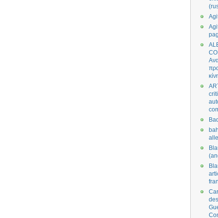
(ru
Agi
Agi
pa
AL
CO
Ανα
πρα
κίν
AR
cri
aut
co
Bad
bah
all
Bl
(an
Bl
art
fra
Car
des
Gue
Co