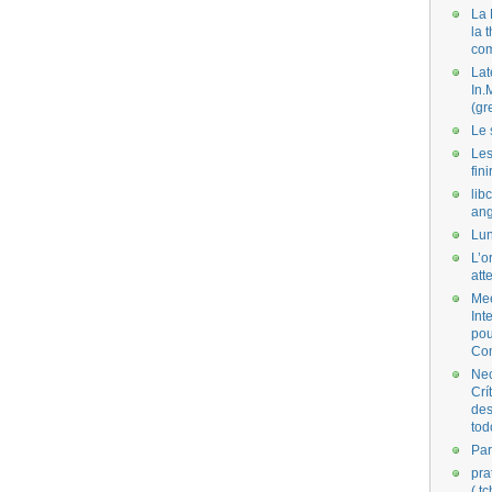
La 
la 
co
Lat
In.
(gr
Le 
Les
fini
lib
ang
Lun
L’o
att
Mee
Int
pou
Co
Nec
Crí
des
tod
Par
pra
( t