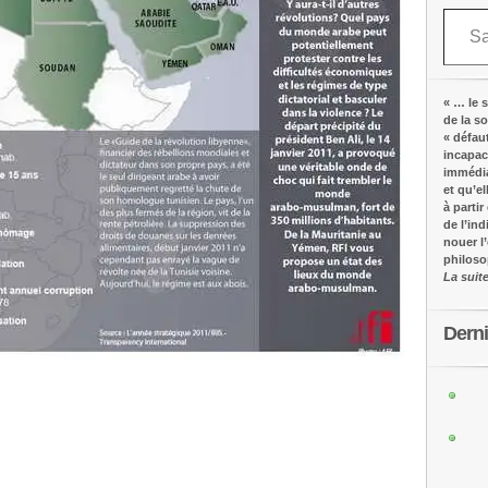
Saisissez votre adresse e-mail…
« … le s
de la s
« défau
incapac
immédia
et qu’e
à partir
de l’in
nouer l
philos
La suit
Dern