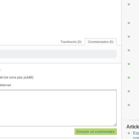
Trackbacks (0)
Commentaires (0)
m
il (ne sera pas publié)
internet
Articl
Esp
com