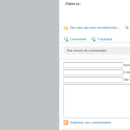
J’aime ça :
Des sites qui nous ont intéressés....
Commenter
Trackback
Pas encore de commentaire
No
E-Ma
Site 
S'abonner aux commentaires