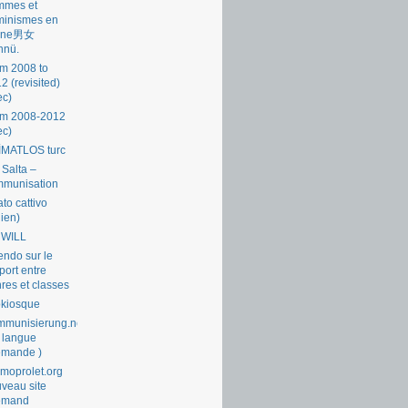
mmes et
minismes en
ine男女
nnü.
m 2008 to
2 (revisited)
ec)
om 2008-2012
ec)
İMATLOS turc
 Salta –
mmunisation
ato cattivo
lien)
 WILL
endo sur le
port entre
res et classes
okiosque
munisierung.net
 langue
emande )
moprolet.org
veau site
lemand