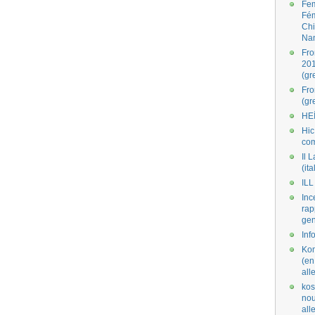
Fe
Fé
Ch
Na
Fro
201
(gr
Fr
(gr
HE
Hic
co
Il L
(ita
ILL
Inc
rap
gen
Inf
Kom
(en
all
kos
nou
al