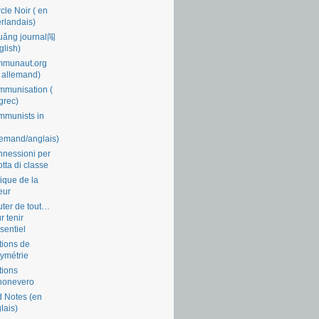
cle Noir ( en
rlandais)
uǎng journal闯
glish)
mmunaut.org
 allemand)
munisation (
grec)
munists in
lemand/anglais)
nessioni per
lotta di classe
tique de la
eur
ter de tout…
r tenir
ssentiel
tions de
symétrie
tions
nonevero
 Notes (en
lais)