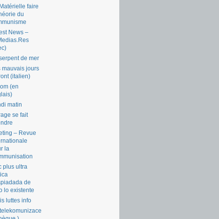
Matérielle faire
théorie du
mmunisme
est News –
Medias.Res
ec)
serpent de mer
 mauvais jours
ront (italien)
com (en
lais)
di matin
rage se fait
endre
ting – Revue
ernationale
r la
mmunisation
 plus ultra
tica
piadada de
o lo existente
is luttes info
telekomunizace
chèque )