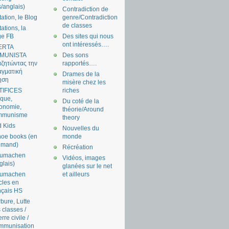
s/anglais)
Contradiction de
tation, le Blog
genre/Contradiction
de classes
tations, la
ge FB
Des sites qui nous
ont intéressés….
ERTA
MUNISTA
Des sons
ζητώντας την
rapportés….
γματική
Drames de la
ηση
misère chez les
TIFICES
riches
tique,
Du coté de la
onomie,
théorie/Around
mmunisme
theory
 Kids
Nouvelles du
oe books (en
monde
emand)
Récréation
aumachen
Vidéos, images
glais)
glanées sur le net
aumachen
et ailleurs
icles en
nçais HS
bure, Lutte
 classes /
rre civile /
mmunisation