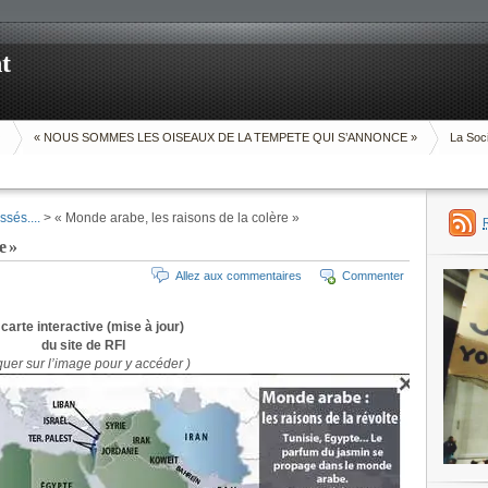
t
O
« NOUS SOMMES LES OISEAUX DE LA TEMPETE QUI S’ANNONCE »
La Soci
ssés....
> « Monde arabe, les raisons de la colère »
e »
Allez aux commentaires
Commenter
carte interactive (mise à jour)
du site de RFI
quer sur l’image pour y accéder )