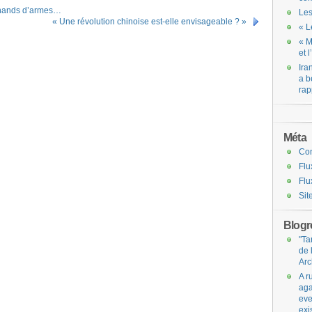
chands d’armes…
Les
« Une révolution chinoise est-elle envisageable ? »
« L
« M
et 
Ira
a b
rap
Méta
Co
Flu
Flu
Sit
Blogro
"Ta
de 
Arc
A r
aga
eve
exi