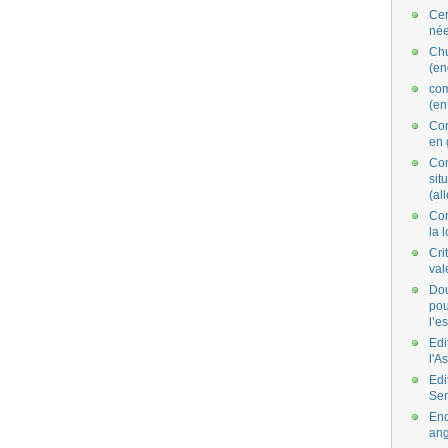
Cer
née
Ch
(en
co
(en
Com
en 
Com
situ
(al
Con
la 
Cri
val
Dou
pou
l’e
Edi
l'A
Edi
Se
End
ang