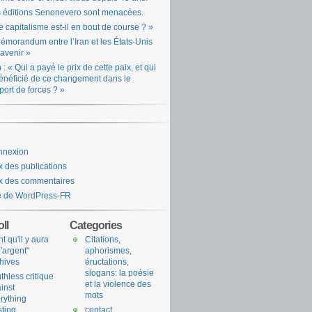
 éditions Senonevero sont menacées.
e capitalisme est-il en bout de course ? »
émorandum entre l’Iran et les États-Unis
l’avenir »
n : « Qui a payé le prix de cette paix, et qui
énéficié de ce changement dans le
port de forces ? »
nnexion
x des publications
x des commentaires
e de WordPress-FR
ll
Categories
nt qu'il y aura
Citations,
l'argent"
aphorismes,
hives
éructations,
slogans: la poésie
uthless critique
et la violence des
inst
mots
rything
sting
contact