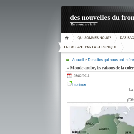
des nouvelles du fron
En attendant la fin
QUI SOMMES NOUS?
DAZIBA
EN PASSANT PAR LA CHRONIQUE
Accueil
>
Des sites qui nous ont intére
« Monde arabe, les raisons de la colèr
25/02/2011
Imprimer
La 
(Cli