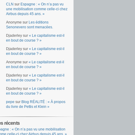
CLN
sur
Espagne : « On n’a pas vu
une mobilisation comme celle-ci chez
Airbus depuis 45 ans. »
Anonyme
sur
Les éditions
Senonevero sont menacées.
Djaderley
sur
« Le capitalisme est-il
en bout de course ? »
Djaderley
sur
« Le capitalisme est-il
en bout de course ? »
Anonyme
sur
« Le capitalisme est-il
en bout de course ? »
Djaderley
sur
« Le capitalisme est-il
en bout de course ? »
Djaderley
sur
« Le capitalisme est-il
en bout de course ? »
pepe
sur
Blog RÉALITÉ : « À propos
du livre de Pettis et Klein »
es récents
agne : « On n’a pas vu une mobilisation
me celle-ci chez Airbus depuis 45 ans. »