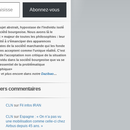
Abonnez-vous
ujet abstrait, hypostase de l’individu isolé
ociété bourgeoise. Nous avons là le
t » majeur de toutes les philosophies : leur
ité à s’émanciper des apparences
tes de la société marchande qui les fonde
lles acceptent comme l’unique réalité.
C’est
 de l’acceptation non critique de la situation
dividu dans la société bourgeoise que va se
’essentiel de la problématique
ophique
»
e et plus encore dans notre
Dazibao
…
iers commentaires
CLN
sur
Fil infos IRAN
CLN
sur
Espagne : « On n’a pas vu
une mobilisation comme celle-ci chez
Airbus depuis 45 ans. »