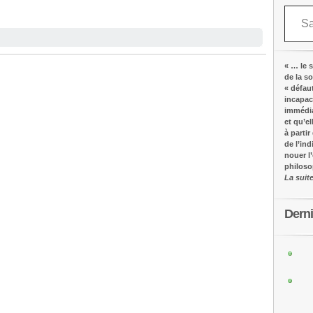
Saisissez votre adresse e-mail…
« … le s
de la s
« défau
incapac
immédia
et qu’e
à partir
de l’in
nouer l
philos
La suit
Dern