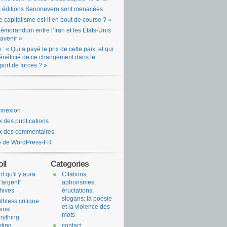
 éditions Senonevero sont menacées.
e capitalisme est-il en bout de course ? »
émorandum entre l’Iran et les États-Unis
l’avenir »
n : « Qui a payé le prix de cette paix, et qui
énéficié de ce changement dans le
port de forces ? »
nnexion
x des publications
x des commentaires
e de WordPress-FR
ll
Categories
nt qu'il y aura
Citations,
l'argent"
aphorismes,
hives
éructations,
slogans: la poésie
uthless critique
et la violence des
inst
mots
rything
sting
contact