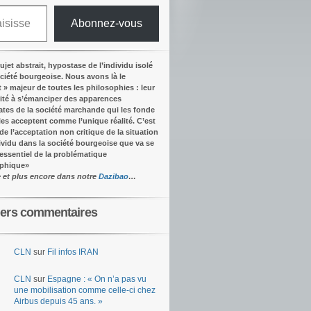
Abonnez-vous
ujet abstrait, hypostase de l’individu isolé
ociété bourgeoise. Nous avons là le
t » majeur de toutes les philosophies : leur
ité à s’émanciper des apparences
tes de la société marchande qui les fonde
lles acceptent comme l’unique réalité.
C’est
 de l’acceptation non critique de la situation
dividu dans la société bourgeoise que va se
’essentiel de la problématique
ophique
»
e et plus encore dans notre
Dazibao
…
iers commentaires
CLN
sur
Fil infos IRAN
CLN
sur
Espagne : « On n’a pas vu
une mobilisation comme celle-ci chez
Airbus depuis 45 ans. »