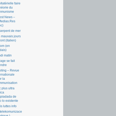
Matérielle faire
théorie du
mmunisme
est News –
Medias.Res
ec)
serpent de mer
 mauvais jours
ront (italien)
com (en
lais)
di matin
rage se fait
endre
ting – Revue
ernationale
r la
mmunisation
 plus ultra
tica
piadada de
o lo existente
is luttes info
telekomunizace
chèque )