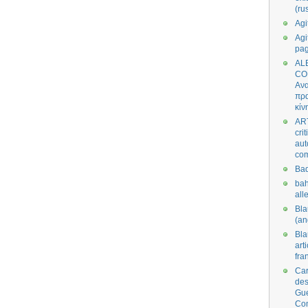
(ru
Agi
Agi
pa
AL
CO
Ανα
πρα
κίν
AR
cri
aut
co
Bad
bah
all
Bl
(an
Bl
art
fra
Car
des
Gue
Co