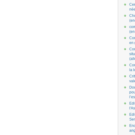
Cer
née
Ch
(en
co
(en
Com
en 
Com
situ
(al
Con
la 
Cri
val
Dou
pou
l’e
Edi
l'A
Edi
Se
End
ang