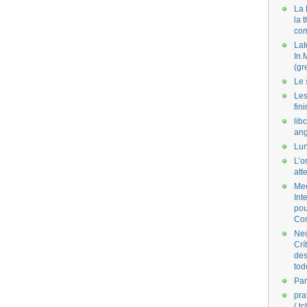
La 
la 
co
Lat
In.
(gr
Le 
Les
fini
lib
ang
Lun
L’o
att
Mee
Int
pou
Co
Nec
Crí
des
tod
Par
pra
( t