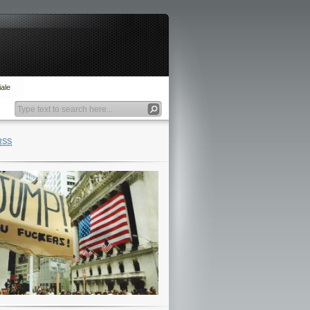
ale
RSS