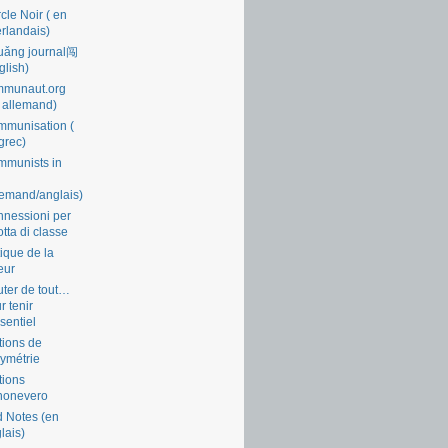
cle Noir ( en
rlandais)
uǎng journal闯
glish)
mmunaut.org
 allemand)
munisation (
grec)
munists in
lemand/anglais)
nessioni per
lotta di classe
tique de la
eur
ter de tout…
r tenir
ssentiel
tions de
symétrie
tions
nonevero
 Notes (en
lais)