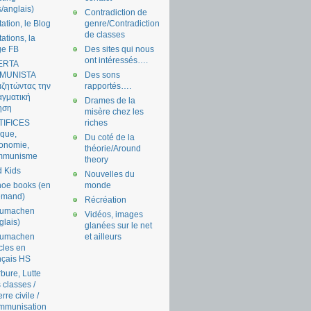
s/anglais)
Contradiction de
tation, le Blog
genre/Contradiction
de classes
tations, la
ge FB
Des sites qui nous
ont intéressés….
ERTA
MUNISTA
Des sons
ζητώντας την
rapportés….
γματική
Drames de la
ηση
misère chez les
TIFICES
riches
tique,
Du coté de la
onomie,
théorie/Around
mmunisme
theory
 Kids
Nouvelles du
oe books (en
monde
emand)
Récréation
aumachen
Vidéos, images
glais)
glanées sur le net
aumachen
et ailleurs
icles en
nçais HS
bure, Lutte
 classes /
rre civile /
mmunisation