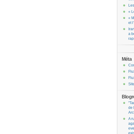
Les
« L
« M
et 
Ira
a b
rap
Méta
Co
Flu
Flu
Sit
Blogro
"Ta
de 
Arc
A r
aga
eve
exi