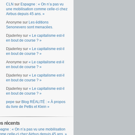
CLN
sur
Espagne : « On n’a pas vu
une mobilisation comme celle-ci chez
Airbus depuis 45 ans. »
Anonyme
sur
Les éditions
Senonevero sont menacées.
Djaderley
sur
« Le capitalisme est-il
en bout de course ? »
Djaderley
sur
« Le capitalisme est-il
en bout de course ? »
Anonyme
sur
« Le capitalisme est-il
en bout de course ? »
Djaderley
sur
« Le capitalisme est-il
en bout de course ? »
Djaderley
sur
« Le capitalisme est-il
en bout de course ? »
pepe
sur
Blog RÉALITÉ : « À propos
du livre de Pettis et Klein »
es récents
agne : « On n’a pas vu une mobilisation
me celle-ci chez Airbus depuis 45 ans. »