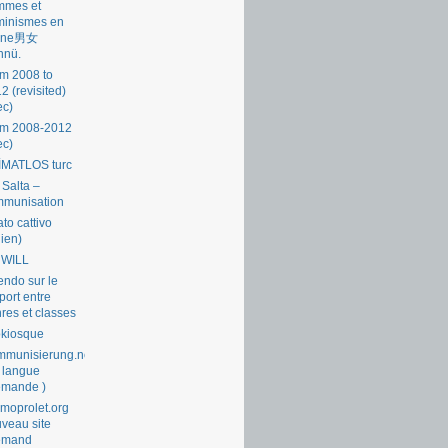
mmes et
minismes en
ine男女
nnü.
m 2008 to
2 (revisited)
ec)
om 2008-2012
ec)
İMATLOS turc
 Salta –
mmunisation
ato cattivo
lien)
 WILL
endo sur le
port entre
res et classes
okiosque
munisierung.net
 langue
emande )
moprolet.org
veau site
lemand