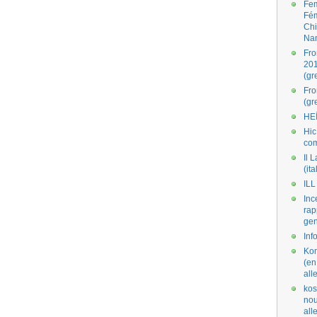
Fe
Fé
Ch
Na
Fro
201
(gr
Fr
(gr
HE
Hic
co
Il L
(ita
ILL
Inc
rap
gen
Inf
Kom
(en
all
kos
nou
al