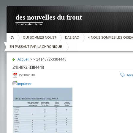
des nouvelles du front
En attendant la fin
QUI SOMMES NOUS?
DAZIBAO
« NOUS SOMMES LES OISEA
EN PASSANT PAR LA CHRONIQUE
Accueil
> > 2414872-3384448
2414872-3384448
22/10/2010
All
Imprimer