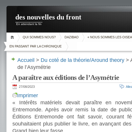
des nouvelles du front
En attendant la fin
QUI SOMMES NOUS?
DAZIBAO
« NOUS SOMMES LES OISEA
EN PASSANT PAR LA CHRONIQUE
Accueil
>
Du coté de la théorie/Around theory
> A
de l’Asymétrie
A paraître aux éditions de l’Asymétrie
27/08/2023
All
Imprimer
« Intérêts matériels devait paraître en nove
Entremonde. Après avoir remis la date de publi
Éditions Entremonde ont fait savoir, courant fé
souhaitaient plus publier le livre, en avançant des
Grand bien leur fasse.