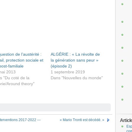
uestion de l’austérité :
ALGÉRIE : « La révolte de
ail, protection sociale et
la génération sans peur »
post-familiale
(épisode 2)
mai 2013
1 septembre 2019
s "Du coté de la
Dans "Nouvelles du monde"
rie/Around theory"
Articl
 Interventions 2017-2022 —
« Mario Tronti est décédé. »
Esp
com