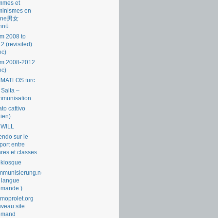
mmes et
minismes en
ine男女
nnü.
m 2008 to
2 (revisited)
ec)
om 2008-2012
ec)
İMATLOS turc
 Salta –
mmunisation
ato cattivo
lien)
 WILL
endo sur le
port entre
res et classes
okiosque
munisierung.net
 langue
emande )
moprolet.org
veau site
lemand