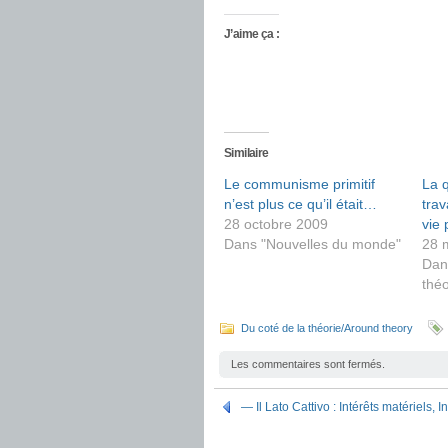
J’aime ça :
Similaire
Le communisme primitif
La q
n’est plus ce qu’il était…
trav
28 octobre 2009
vie 
Dans "Nouvelles du monde"
28 
Dan
théo
Du coté de la théorie/Around theory
Les commentaires sont fermés.
— Il Lato Cattivo : Intérêts matériels,