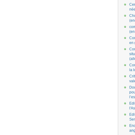
Cer
née
Ch
(en
co
(en
Com
en 
Com
situ
(al
Con
la 
Cri
val
Dou
pou
l’e
Edi
l'A
Edi
Se
End
ang