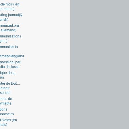
cle Noir ( en
rlandais)
uǎng journal闯
glish)
mmunaut.org
 allemand)
munisation (
grec)
munists in
lemand/anglais)
nessioni per
lotta di classe
tique de la
eur
ter de tout…
r tenir
ssentiel
tions de
symétrie
tions
nonevero
 Notes (en
lais)