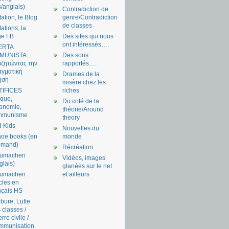
s/anglais)
Contradiction de
tation, le Blog
genre/Contradiction
de classes
tations, la
ge FB
Des sites qui nous
ont intéressés….
ERTA
MUNISTA
Des sons
ζητώντας την
rapportés….
γματική
Drames de la
ηση
misère chez les
TIFICES
riches
tique,
Du coté de la
onomie,
théorie/Around
mmunisme
theory
 Kids
Nouvelles du
oe books (en
monde
emand)
Récréation
aumachen
Vidéos, images
glais)
glanées sur le net
aumachen
et ailleurs
icles en
nçais HS
bure, Lutte
 classes /
rre civile /
mmunisation