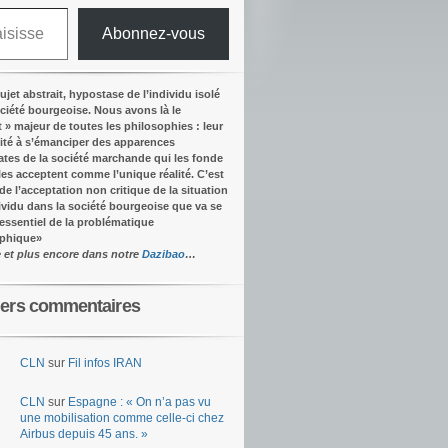
Abonnez-vous
ujet abstrait, hypostase de l’individu isolé
ociété bourgeoise. Nous avons là le
t » majeur de toutes les philosophies : leur
ité à s’émanciper des apparences
tes de la société marchande qui les fonde
lles acceptent comme l’unique réalité.
C’est
 de l’acceptation non critique de la situation
dividu dans la société bourgeoise que va se
’essentiel de la problématique
ophique
»
e et plus encore dans notre
Dazibao
…
iers commentaires
CLN
sur
Fil infos IRAN
CLN
sur
Espagne : « On n’a pas vu
une mobilisation comme celle-ci chez
Airbus depuis 45 ans. »