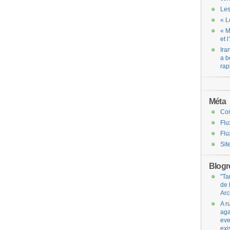
Les
« L
« M
et 
Ira
a b
rap
Méta
Co
Flu
Flu
Sit
Blogro
"Ta
de 
Arc
A r
aga
eve
exi