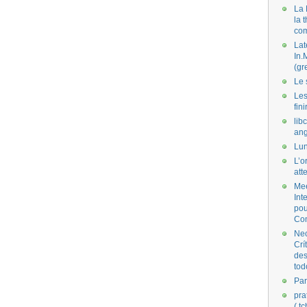
La 
la 
co
Lat
In.
(gr
Le 
Les
fini
lib
ang
Lun
L’o
att
Mee
Int
pou
Co
Nec
Crí
des
tod
Par
pra
( t