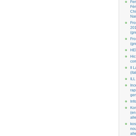
Fe
Fé
Ch
Na
Fro
201
(gr
Fr
(gr
HE
Hic
co
Il L
(ita
ILL
Inc
rap
gen
Inf
Kom
(en
all
kos
nou
al