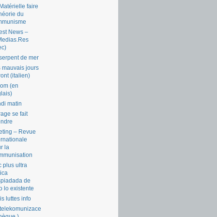
Matérielle faire
théorie du
mmunisme
est News –
Medias.Res
ec)
serpent de mer
 mauvais jours
ront (italien)
com (en
lais)
di matin
rage se fait
endre
ting – Revue
ernationale
r la
mmunisation
 plus ultra
tica
piadada de
o lo existente
is luttes info
telekomunizace
chèque )