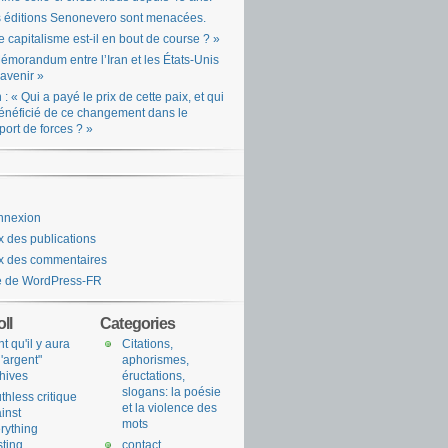
 éditions Senonevero sont menacées.
e capitalisme est-il en bout de course ? »
émorandum entre l’Iran et les États-Unis
l’avenir »
n : « Qui a payé le prix de cette paix, et qui
énéficié de ce changement dans le
port de forces ? »
nnexion
x des publications
x des commentaires
e de WordPress-FR
ll
Categories
nt qu'il y aura
Citations,
l'argent"
aphorismes,
hives
éructations,
slogans: la poésie
uthless critique
et la violence des
inst
mots
rything
sting
contact