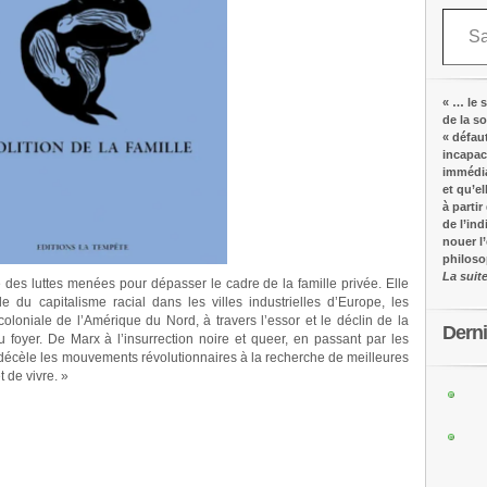
Saisissez votre adresse e-mail…
« … le s
de la s
« défau
incapac
immédia
et qu’e
à partir
de l’in
nouer l
philos
La suit
e des luttes menées pour dépasser le cadre de la famille privée. Elle
ale du capitalisme racial dans les villes industrielles d’Europe, les
 coloniale de l’Amérique du Nord, à travers l’essor et le déclin de la
Dern
u foyer. De Marx à l’insurrection noire et queer, en passant par les
 décèle les mouvements révolutionnaires à la recherche de meilleures
 de vivre. »