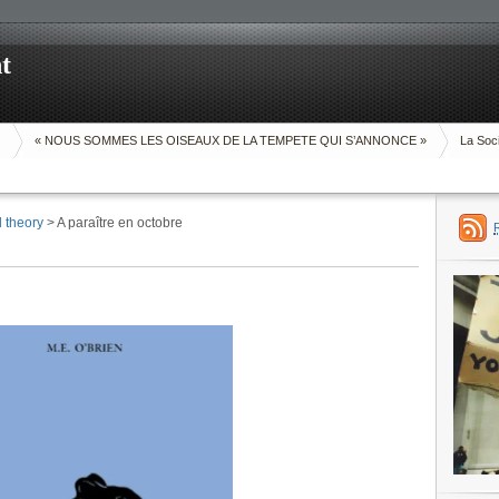
t
O
« NOUS SOMMES LES OISEAUX DE LA TEMPETE QUI S’ANNONCE »
La Soci
d theory
> A paraître en octobre