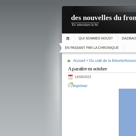
des nouvelles du fron
En attendant la fin
QUI SOMMES NOUS?
DAZIBA
EN PASSANT PAR LA CHRONIQUE
Accueil
>
Du coté de la théorie/Aroun
A paraître en octobre
14/08/2023
Imprimer