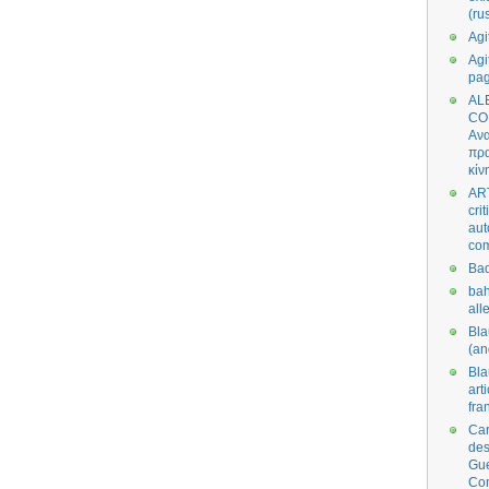
(ru
Agi
Agi
pa
AL
CO
Ανα
πρα
κίν
AR
cri
aut
co
Bad
bah
all
Bl
(an
Bl
art
fra
Car
des
Gue
Co