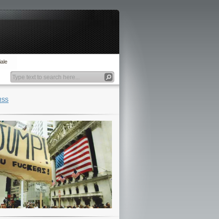
ale
RSS