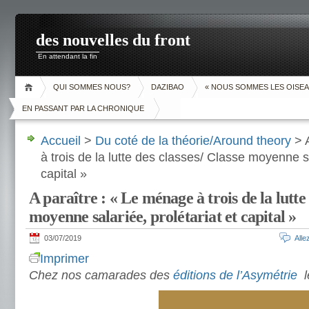
des nouvelles du front
En attendant la fin
QUI SOMMES NOUS?
DAZIBAO
« NOUS SOMMES LES OISEA
EN PASSANT PAR LA CHRONIQUE
Accueil
>
Du coté de la théorie/Around theory
> A
à trois de la lutte des classes/ Classe moyenne sa
capital »
A paraître : « Le ménage à trois de la lutte 
moyenne salariée, prolétariat et capital »
03/07/2019
All
Imprimer
Chez nos camarades des
éditions de l’Asymétrie
l