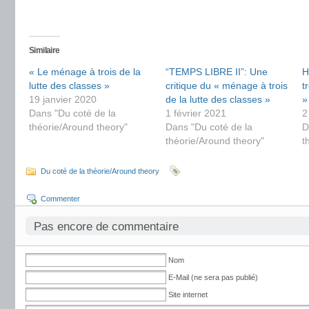
Similaire
« Le ménage à trois de la
“TEMPS LIBRE II”: Une
H
lutte des classes »
critique du « ménage à trois
t
19 janvier 2020
de la lutte des classes »
»
Dans "Du coté de la
1 février 2021
2
théorie/Around theory"
Dans "Du coté de la
D
théorie/Around theory"
t
Du coté de la théorie/Around theory
Commenter
Pas encore de commentaire
Nom
E-Mail (ne sera pas publié)
Site internet