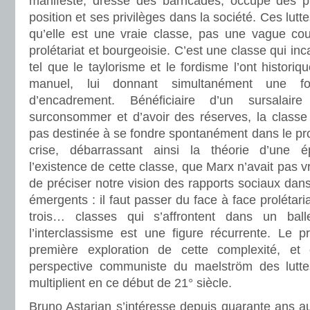
manifeste, dresse des barricades, occupe des p
position et ses privilèges dans la société. Ces luttes
qu’elle est une vraie classe, pas une vague cou
prolétariat et bourgeoisie. C’est une classe qui incar
tel que le taylorisme et le fordisme l’ont histori
manuel, lui donnant simultanément une fon
d’encadrement. Bénéficiaire d’un sursalai
surconsommer et d’avoir des réserves, la classe
pas destinée à se fondre spontanément dans le prolé
crise, débarrassant ainsi la théorie d’une 
l’existence de cette classe, que Marx n’avait pas 
de préciser notre vision des rapports sociaux dan
émergents : il faut passer du face à face prolétar
trois… classes qui s’affrontent dans un bal
l’interclassisme est une figure récurrente. Le p
première exploration de cette complexité, e
perspective communiste du maelström des luttes
multiplient en ce début de 21° siècle.
Bruno Astarian s’intéresse depuis quarante ans a