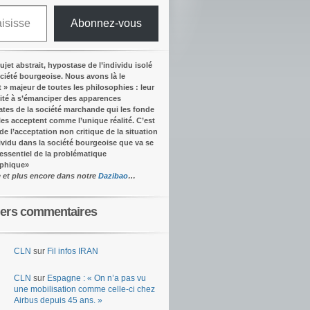
Abonnez-vous
ujet abstrait, hypostase de l’individu isolé
ociété bourgeoise. Nous avons là le
t » majeur de toutes les philosophies : leur
ité à s’émanciper des apparences
tes de la société marchande qui les fonde
lles acceptent comme l’unique réalité.
C’est
 de l’acceptation non critique de la situation
dividu dans la société bourgeoise que va se
’essentiel de la problématique
ophique
»
e et plus encore dans notre
Dazibao
…
iers commentaires
CLN
sur
Fil infos IRAN
CLN
sur
Espagne : « On n’a pas vu
une mobilisation comme celle-ci chez
Airbus depuis 45 ans. »