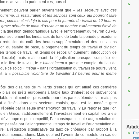
ion et au vote du parlement ces jours-ci.
ernement peuvent parler ouvertement que
« les secteurs avec des
urisme, la restauration et les services sont ceux qui pourront faire
res, comme c’est déjà le cas pour la journée de travail de 12 heures.
une grave pénurie de main-d’œuvre et un nombre extrêmement élevé de
ent la question démographique avec le renforcement du fleuron du PIB
oi, non seulement les tendances de fond de toute la période précédente
 la réduction du coût des heures supplémentaires et des cotisations
on du salaire de base, allongement du temps de travail et division
 en temps de travail et temps de repos uniquement, introduction de
flexible) mais maintenant la légalisation presque complète de
r le lieu de travail, le
« blanchiment »
presque complet du lieu de
 que ce soit d’
« illégal »
dans l’organisation du travail) se poursuivent.
it la
« possibilité volontaire de travailler 13 heures pour le même
té des dizaines de milliards d’euros qui ont afflué ces dernières
e biais de prêts européens à faible taux d’intérêt et de subventions
itable sentiment de prospérité pour des parties étendues – mais pas
nt diffusés dans des secteurs choisis, quel est le modèle grec
répétée par la seule intensification du travail ? La réponse que l’on
en Grèce, traditionnellement, l’investissement en capital fixe a été
us-développé et peu compétitif, Par conséquent, toute augmentation de
ment passée par l’allongement du temps de travail et l’augmentation du
Articl
e la réduction significative du taux de chômage par rapport à la
Esp
ition des mémorandums. Mais quel est l’avenir de ce modèle en cas de
com