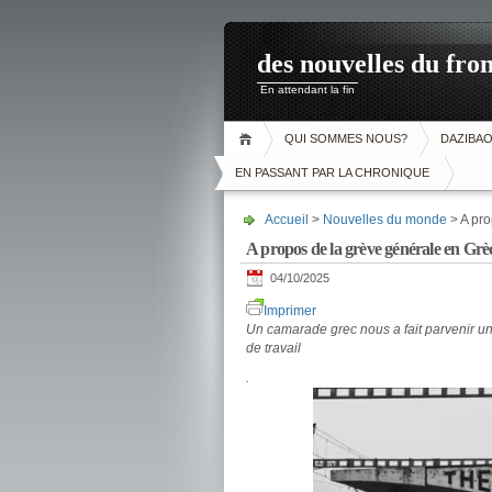
des nouvelles du fron
En attendant la fin
QUI SOMMES NOUS?
DAZIBA
EN PASSANT PAR LA CHRONIQUE
Accueil
>
Nouvelles du monde
> A pro
A propos de la grève générale en Grè
04/10/2025
Imprimer
Un camarade grec nous a fait parvenir un
de travail
.