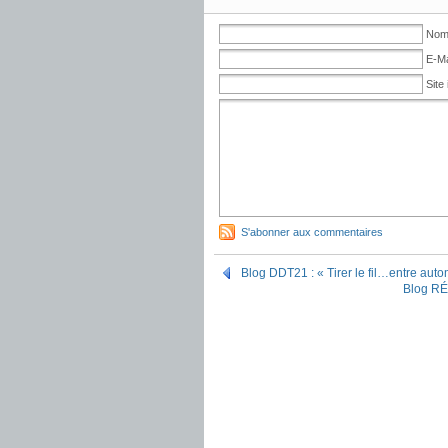
No
E-Ma
Site 
S'abonner aux commentaires
Blog DDT21 : « Tirer le fil…entre aut
Blog RÉA