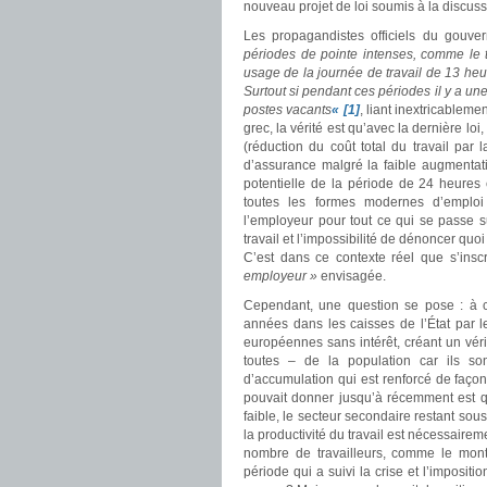
nouveau projet de loi soumis à la discuss
Les propagandistes officiels du gouv
périodes de pointe intenses, comme le to
usage de la journée de travail de 13 heu
Surtout si pendant ces périodes il y a 
postes vacants
« [1]
, liant inextricablem
grec, la vérité est qu’avec la dernière l
(réduction du coût total du travail par
d’assurance malgré la faible augmentati
potentielle de la période de 24 heures
toutes les formes modernes d’emploi 
l’employeur pour tout ce qui se passe su
travail et l’impossibilité de dénoncer quoi
C’est dans ce contexte réel que s’inscr
employeur »
envisagée.
Cependant, une question se pose : à cô
années dans les caisses de l’État par l
européennes sans intérêt, créant un vér
toutes – de la population car ils so
d’accumulation qui est renforcé de façon 
pouvait donner jusqu’à récemment est qu’
faible, le secteur secondaire restant so
la productivité du travail est nécessaire
nombre de travailleurs, comme le montr
période qui a suivi la crise et l’impos