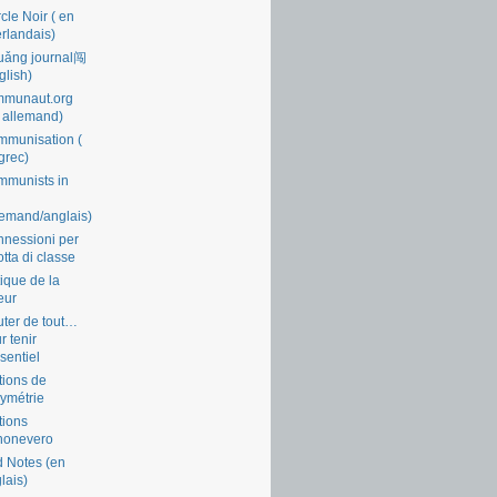
cle Noir ( en
rlandais)
uǎng journal闯
glish)
mmunaut.org
 allemand)
munisation (
grec)
munists in
lemand/anglais)
nessioni per
lotta di classe
tique de la
eur
ter de tout…
r tenir
ssentiel
tions de
symétrie
tions
nonevero
 Notes (en
lais)