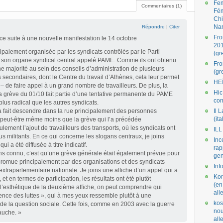
Fe
Commentaires (1)
Fé
Ch
Na
Répondre
|
Citer
Fro
 suite à une nouvelle manifestation le 14 octobre
201
cipalement organisée par les syndicats contrôlés par le Parti
(gr
 son organe syndical central appelé PAME. Comme ils ont obtenu
Fr
 majorité au sein des conseils d’administration de plusieurs
(gr
 secondaires, dont le Centre du travail d’Athènes, cela leur permet
HE
 – de faire appel à un grand nombre de travailleurs. De plus, la
Hic
la grève du 01/10 fait partie d’une tentative permanente du PAME
co
us radical que les autres syndicats.
a fait descendre dans la rue principalement des personnes
Il L
(ita
 peut-être même moins que la grève qui l’a précédée
ement l’ajout de travailleurs des transports, où les syndicats ont
ILL
us militants. En ce qui concerne les slogans centraux, je joins
Inc
ui a été diffusée à titre indicatif.
rap
ins connu, c’est qu’une grève générale était également prévue pour
gen
 promue principalement par des organisations et des syndicats
Inf
extraparlementaire nationale. Je joins une affiche d’un appel qui a
Kom
 et en termes de participation, les résultats ont été plutôt
(en
l’esthétique de la deuxième affiche, on peut comprendre qui
all
ence des luttes », qui à mes yeux ressemble plutôt à une
kos
e de la question sociale. Cette fois, comme en 2003 avec la guerre
nou
gauche. »
al