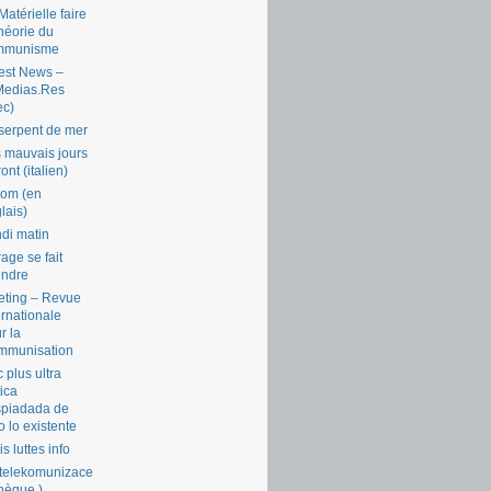
Matérielle faire
théorie du
mmunisme
est News –
Medias.Res
ec)
serpent de mer
 mauvais jours
ront (italien)
com (en
lais)
di matin
rage se fait
endre
ting – Revue
ernationale
r la
mmunisation
 plus ultra
tica
piadada de
o lo existente
is luttes info
telekomunizace
chèque )