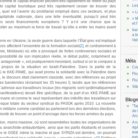
comme le capital financier peuvent très rapidement se retirer du pays
Les
 capital touristique peut très rapidement cesser de trouver des
, quel est l’avenir du prolétariat employé dans ces secteurs, et plus
« L
taliste nationale, dans une telle éventualité, puisqu’il peut très
« M
es seuls financements européens ? Y a-t-il une chance que la
et 
oiter au maximum la force de travail qu’elle a entre les mains avant
Ira
a b
rap
erre en Ukraine, la seule guerre dans laquelle l’État grec est impliqué
ces affectent l’ensemble de la formation sociale
[2]
, et contrairement à
ie, Moldavie) où elle a provoqué de fortes controverses sociales et
 possibilité de son implication réelle, le débat public, notamment au
Méta
antagoniste »
, est
pratiquement
inexistant, surtout si on le compare à
propos de la situation en Israël-Palestine. Dans la partie de la
Co
où le KKE-PAME, qui avait promu la solidarité avec la Palestine dans
Flu
, le discours était clairement classiste, avec des références au projet
Flu
des banderoles réclamant les 35 heures !), tandis que les références
Sit
 L’adresse aux travailleurs locaux (les migrants sont systématiquement
manifestations) devait être
spécifique
, de la part d’un KKE-PAME qui
nnaire et comme le seul représentant des intérêts des travailleurs sur
Blogro
 presque totale du secteur syndical du PASOK après 2010. La nouvelle
"Ta
’un militaire comme candidat au parlement lors des dernières élections,
de 
nté de trouver un point d’ancrage dans les forces armées du pays.
Arc
tion, moins massive, où sont rassemblées toutes les organisations de
A r
aga
 anarchiste-antiautoritaire, ainsi que les partis étudiants et ouvriers
eve
que le GSEE mène la marche et que SYRIZA est derrière, on pourrait
exi