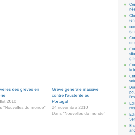
Cer
née
Ch
(en
co
(en
Com
en 
Com
situ
(al
Con
la 
Cri
val
Dou
velles des grèves en
Grève générale massive
pou
rie
contre l’austérité au
l’e
illet 2010
Portugal
Edi
s "Nouvelles du monde"
24 novembre 2010
l'A
Dans "Nouvelles du monde"
Edi
Se
End
ang