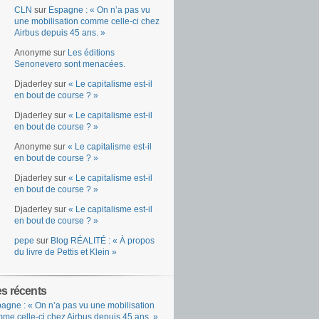
CLN
sur
Espagne : « On n’a pas vu
une mobilisation comme celle-ci chez
Airbus depuis 45 ans. »
Anonyme
sur
Les éditions
Senonevero sont menacées.
Djaderley
sur
« Le capitalisme est-il
en bout de course ? »
Djaderley
sur
« Le capitalisme est-il
en bout de course ? »
Anonyme
sur
« Le capitalisme est-il
en bout de course ? »
Djaderley
sur
« Le capitalisme est-il
en bout de course ? »
Djaderley
sur
« Le capitalisme est-il
en bout de course ? »
pepe
sur
Blog RÉALITÉ : « À propos
du livre de Pettis et Klein »
es récents
agne : « On n’a pas vu une mobilisation
me celle-ci chez Airbus depuis 45 ans. »