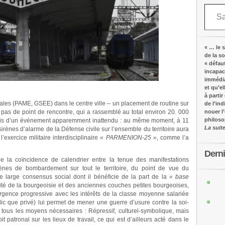
Saisissez votre adresse e-mail…
« … le s
de la s
« défau
incapac
immédia
et qu’e
à partir
cales (PAME, GSEE) dans le centre ville – un placement de routine sur
de l’in
 pas de point de rencontre, qui a rassemblé au total environ 20. 000
nouer l
philos
ois d’un événement apparemment inattendu : au même moment, à 11
La suit
 sirènes d’alarme de la Défense civile sur l’ensemble du territoire aura
’exercice militaire interdisciplinaire
« PARMENION-25 »
, comme l’a
Dern
 de la coïncidence de calendrier entre la tenue des manifestations
ènes de bombardement sur tout le territoire, du point de vue du
 large consensus social dont il bénéficie de la part de la
« base
té de la bourgeoisie et des anciennes couches petites bourgeoises,
ence progressive avec les intérêts de la classe moyenne salariée
lic que privé) lui permet de mener une guerre d’usure contre la soi-
tous les moyens nécessaires : Répressif, culturel-symbolique, mais
patronal sur les lieux de travail, ce qui est d’ailleurs acté dans le