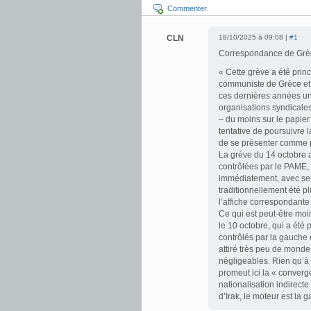
Commenter
CLN
18/10/2025 à 09:08 |
#1
Correspondance de Grèce
« Cette grève a été prin
communiste de Grèce et
ces dernières années une
organisations syndicales
– du moins sur le papier
tentative de poursuivre 
de se présenter comme pl
La grève du 14 octobre 
contrôlées par le PAME,
immédiatement, avec seul
traditionnellement été pl
l’affiche correspondante q
Ce qui est peut-être mo
le 10 octobre, qui a été
contrôlés par la gauche 
attiré très peu de monde,
négligeables. Rien qu’à 
promeut ici la « converg
nationalisation indirect
d’Irak, le moteur est la 