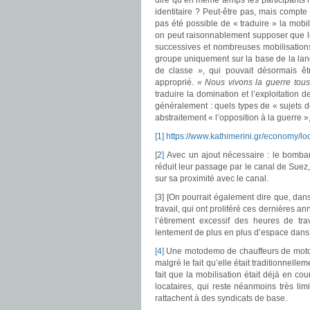
dire qu’en même temps les participants m
identitaire ? Peut-être pas, mais compte 
pas été possible de « traduire » la mobi
on peut raisonnablement supposer que le
successives et nombreuses mobilisations e
groupe uniquement sur la base de la lang
de classe », qui pouvait désormais êtr
approprié.
« Nous vivons la guerre tous 
traduire la domination et l’exploitation
généralement : quels types de « sujets d
abstraitement « l’opposition à la guerre 
[1]
https://www.kathimerini.gr/
economy/lo
[
2]
Avec un ajout nécessaire : le bomba
réduit leur passage par le canal de Suez, 
sur sa proximité avec le canal.
[3] [On pourrait également dire que, dans
travail, qui ont proliféré ces dernières a
l’étirement excessif des heures de tra
lentement de plus en plus d’espace dans 
[4]
Une motodemo de chauffeurs de moto qu
malgré le fait qu’elle était traditionnell
fait que la mobilisation était déjà en c
locataires, qui reste néanmoins très li
rattachent à des syndicats de base.