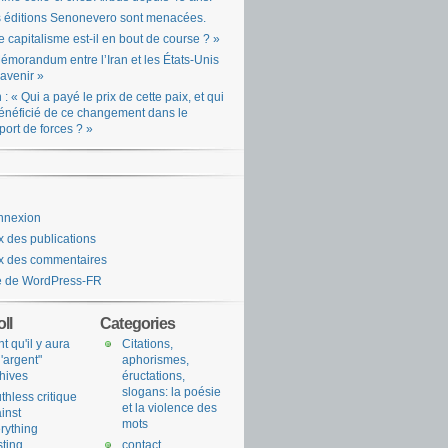
 éditions Senonevero sont menacées.
e capitalisme est-il en bout de course ? »
émorandum entre l’Iran et les États-Unis
l’avenir »
n : « Qui a payé le prix de cette paix, et qui
énéficié de ce changement dans le
port de forces ? »
nnexion
x des publications
x des commentaires
e de WordPress-FR
ll
Categories
nt qu'il y aura
Citations,
l'argent"
aphorismes,
hives
éructations,
slogans: la poésie
uthless critique
et la violence des
inst
mots
rything
sting
contact