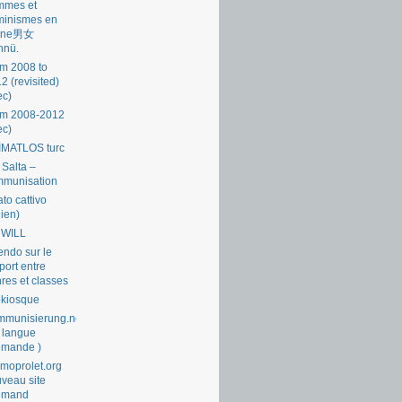
mmes et
minismes en
ine男女
nnü.
m 2008 to
2 (revisited)
ec)
om 2008-2012
ec)
İMATLOS turc
 Salta –
mmunisation
ato cattivo
lien)
 WILL
endo sur le
port entre
res et classes
okiosque
munisierung.net
 langue
emande )
moprolet.org
veau site
lemand