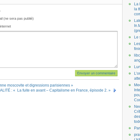
La 
la 
m
co
il (ne sera pas publié)
Lat
In.
internet
(gr
Le 
Les
fini
lib
ang
Lun
L’o
att
Mee
omne moscovite et digressions parisiennes »
Int
LITÉ : « La fuite en avant – Capitalisme en France, épisode 2. »
pou
Co
Nec
Crí
des
tod
Par
pra
( t