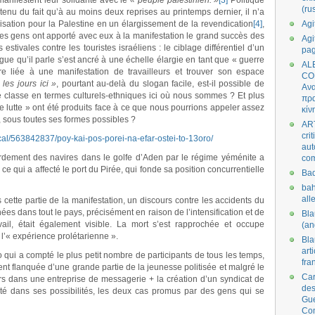
anifestent leur solidarité avec le
« peuple palestinien. »
[3]
Politique
(ru
tenu du fait qu’à au moins deux reprises au printemps dernier, il n’a
lisation pour la Palestine en un élargissement de la revendication
[4]
,
Agi
s gens ont apporté avec eux à la manifestation le grand succès des
Agi
stivales contre les touristes israéliens : le ciblage différentiel d’un
pa
ue qu’il parle s’est ancré à une échelle élargie en tant que « guerre
AL
e liée à une manifestation de travailleurs et trouver son espace
CO
les jours ici »
, pourtant au-delà du slogan facile, est-il possible de
Ανα
 de classe en termes culturels-ethniques ici où nous sommes ? Et plus
πρα
e lutte » ont été produits face à ce que nous pourrions appeler assez
κίν
», sous toutes ses formes possibles ?
AR
cri
cal/563842837/poy-
kai-pos-porei-na-efar-ostei-
to-13oro/
aut
rdement des navires dans le golfe d’Aden par le régime yéménite a
co
ce qui a affecté le port du Pirée, qui fonde sa position concurrentielle
Bad
bah
all
 cette partie de la manifestation, un discours contre les accidents du
nnées dans tout le pays, précisément en raison de l’intensification et de
Bl
vail, était également visible. La mort s’est rapprochée et occupe
(an
l’« expérience prolétarienne ».
Bl
art
i a compté le plus petit nombre de participants de tous les temps,
fra
ement flanquée d’une grande partie de la jeunesse politisée et malgré le
Car
ours dans une entreprise de messagerie + la création d’un syndicat de
des
mité dans ses possibilités, les deux cas promus par des gens qui se
Gue
Co