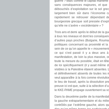
guerre ? Mais comme le capital maritime 
sans conséquences majeures, et que le
débouchés d’exploitation sur le sol grec
largement bien sûr dans l’économie capi
rapidement se retrouver dépendant d
bourgeoisie grecque soit pressée d’expl
qu’elle ne s’avère
« excédentaire »
?
Trois ans et demi après le début de la gu
à tous les niveaux et dont les conséquen
d’autres pays proches (Bulgarie, Rouman
politiques concernant sa proximité et la
sein de ce qu’on appelle le
« mouvement 
ce qui s’est passé il y a deux ans à 
manifestation, de loin la plus massive, 
toute la mesure du possible, était en tête
de loi spécifiquement (il y avait même 
visibles à la Palestine étaient absentes.
et définitivement absents de toutes les 
veut apparaître à la fois comme révolutio
le lieu de travail, après la dissolution
preuve ici est que, suite à la sélection d
le KKE-PAME propage ouvertement sa volo
Dans la deuxième partie de la manifesta
la gauche extraparlementaire et du milieu
contrôlés par l’extrême gauche, alors 