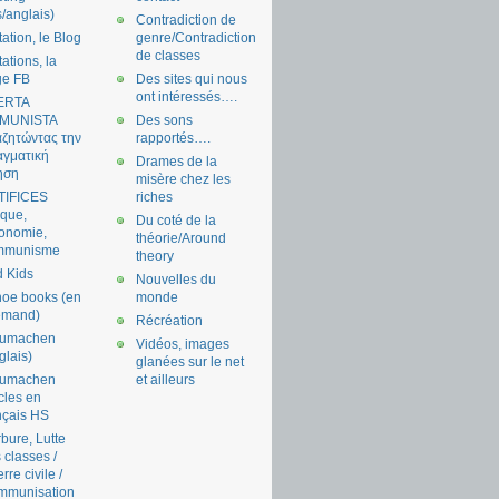
s/anglais)
Contradiction de
tation, le Blog
genre/Contradiction
de classes
tations, la
ge FB
Des sites qui nous
ont intéressés….
ERTA
MUNISTA
Des sons
ζητώντας την
rapportés….
γματική
Drames de la
ηση
misère chez les
TIFICES
riches
tique,
Du coté de la
onomie,
théorie/Around
mmunisme
theory
 Kids
Nouvelles du
oe books (en
monde
emand)
Récréation
aumachen
Vidéos, images
glais)
glanées sur le net
aumachen
et ailleurs
icles en
nçais HS
bure, Lutte
 classes /
rre civile /
mmunisation