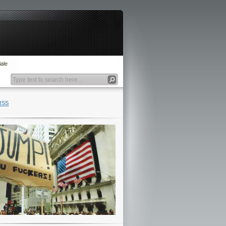
ale
RSS