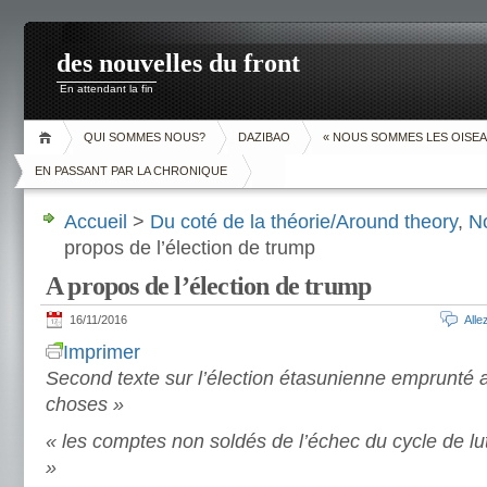
des nouvelles du front
En attendant la fin
QUI SOMMES NOUS?
DAZIBAO
« NOUS SOMMES LES OISEA
EN PASSANT PAR LA CHRONIQUE
Accueil
>
Du coté de la théorie/Around theory
,
N
propos de l’élection de trump
A propos de l’élection de trump
16/11/2016
All
Imprimer
Second texte sur l’élection étasunienne emprunté a
choses »
« les comptes non soldés de l’échec du cycle de lu
»