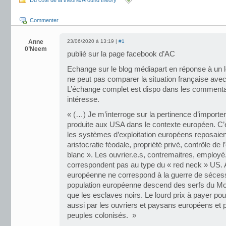
Du coté de la théorie/Around theory
Commenter
Anne
23/06/2020 à 13:19 |
#1
0’Neem
publié sur la page facebook d’AC
Echange sur le blog médiapart en réponse à un le
ne peut pas comparer la situation française avec
L’échange complet est dispo dans les commenta
intéresse.
« (…) Je m’interroge sur la pertinence d’importe
produite aux USA dans le contexte européen. C’e
les systèmes d’exploitation européens reposaien
aristocratie féodale, propriété privé, contrôle de l
blanc ». Les ouvrier.e.s, contremaitres, employé
correspondent pas au type du « red neck » US. 
européenne ne correspond à la guerre de sécessi
population européenne descend des serfs du Mo
que les esclaves noirs. Le lourd prix à payer pour l
aussi par les ouvriers et paysans européens et 
peuples colonisés. »