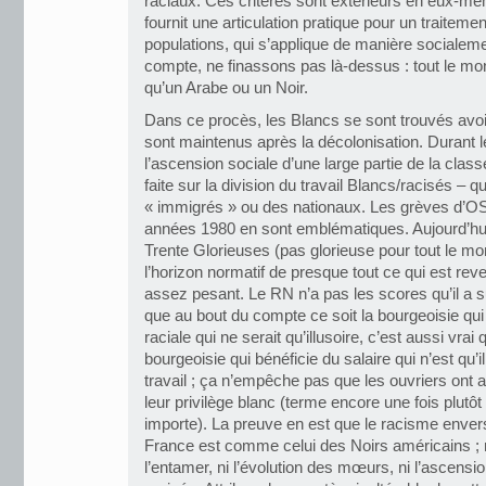
raciaux. Ces critères sont extérieurs en eux-mê
fournit une articulation pratique pour un traitemen
populations, qui s’applique de manière socialeme
compte, ne finassons pas là-dessus : tout le mon
qu’un Arabe ou un Noir.
Dans ce procès, les Blancs se sont trouvés avoi
sont maintenus après la décolonisation. Durant 
l’ascension sociale d’une large partie de la clas
faite sur la division du travail Blancs/racisés – q
« immigrés » ou des nationaux. Les grèves d’OS
années 1980 en sont emblématiques. Aujourd’hui
Trente Glorieuses (pas glorieuse pour tout le mo
l’horizon normatif de presque tout ce qui est rev
assez pesant. Le RN n’a pas les scores qu’il a s
que au bout du compte ce soit la bourgeoisie qui p
raciale qui ne serait qu’illusoire, c’est aussi vrai 
bourgeoisie qui bénéficie du salaire qui n’est qu’i
travail ; ça n’empêche pas que les ouvriers ont au
leur privilège blanc (terme encore une fois plutô
importe). La preuve en est que le racisme envers
France est comme celui des Noirs américains ; 
l’entamer, ni l’évolution des mœurs, ni l’ascensi