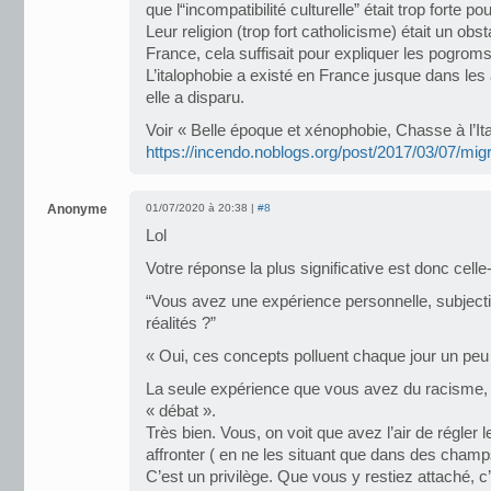
que l“incompatibilité culturelle” était trop forte po
Leur religion (trop fort catholicisme) était un obs
France, cela suffisait pour expliquer les pogroms
L’italophobie a existé en France jusque dans les
elle a disparu.
Voir « Belle époque et xénophobie, Chasse à l’Ita
https://incendo.noblogs.org/post/2017/03/07/migr
Anonyme
01/07/2020 à 20:38 |
#8
Lol
Votre réponse la plus significative est donc celle-là
“Vous avez une expérience personnelle, subjecti
réalités ?”
« Oui, ces concepts polluent chaque jour un peu 
La seule expérience que vous avez du racisme, c’
« débat ».
Très bien. Vous, on voit que avez l’air de régler
affronter ( en ne les situant que dans des cham
C’est un privilège. Que vous y restiez attaché, 