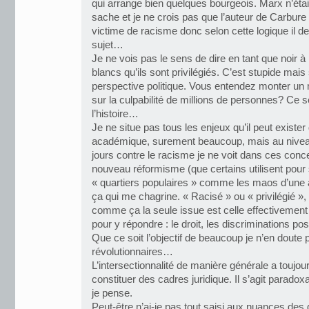
qui arrange bien quelques bourgeois. Marx n’étai
sache et je ne crois pas que l’auteur de Carbure 
victime de racisme donc selon cette logique il devr
sujet…
Je ne vois pas le sens de dire en tant que noir 
blancs qu’ils sont privilégiés. C’est stupide mais
perspective politique. Vous entendez monter un
sur la culpabilité de millions de personnes? Ce 
l’histoire…
Je ne situe pas tous les enjeux qu’il peut existe
académique, surement beaucoup, mais au niveau 
jours contre le racisme je ne voit dans ces concep
nouveau réformisme (que certains utilisent pour
« quartiers populaires » comme les maos d’une a
ça qui me chagrine. « Racisé » ou « privilégié »
comme ça la seule issue est celle effectivement 
pour y répondre : le droit, les discriminations pos
Que ce soit l’objectif de beaucoup je n’en doute
révolutionnaires…
L’intersectionnalité de manière générale a toujou
constituer des cadres juridique. Il s’agit paradox
je pense.
Peut-être n’ai-je pas tout saisi aux nuances des d