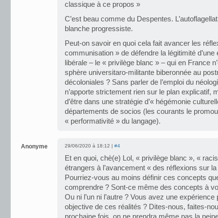
classique à ce propos »
C’est beau comme du Despentes. L’autoflagellati
blanche progressiste.
Peut-on savoir en quoi cela fait avancer les réfle
communisation » de défendre la légitimité d’une
libérale – le « privilège blanc » – qui en France
sphère universitaro-militante biberonnée au po
décoloniales ? Sans parler de l’emploi du néolog
n’apporte strictement rien sur le plan explicatif, 
d’être dans une stratégie d’« hégémonie culturel
départements de socios (les courants le promou
« performativité » du langage).
Anonyme
29/06/2020 à 18:12 |
#4
Et en quoi, chè(e) Lol, « privilège blanc », « rac
étrangers à l’avancement « des réflexions sur l
Pourriez-vous au moins définir ces concepts q
comprendre ? Sont-ce même des concepts à vos
Ou ni l’un ni l’autre ? Vous avez une expérience 
objective de ces réalités ? Dites-nous, faites-nou
prochaine fois, on ne prendra même pas la pein