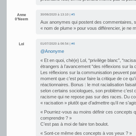
Anne
30/06/2020 à 13:10 |
#5
0’Neem
Aux anonymes qui postent des commentaires, s’i
« nom de plume » pour vous différencier, je ne m
Lol
01/07/2020 à 06:54 |
#6
@Anonyme
« Et en quoi, chè(e) Lol, “privilège blanc”, “raci
étrangers à l’avancement “des réflexions sur la
Les réflexions sur la communisation peuvent par
moment que c’est pour faire la critique de ce qu’
réactionnaires. Bonus : le mot racialisation faisai
selon certains sociologues, son problème c’est qu
racisme qui ne repose pas sur des races. Du coup
« racisation » plutôt que d’admettre qu’il ne s’ag
« Pourriez-vous au moins définir ces concepts
comprendre ? »
C’est pas à moi de faire ton boulot.
« Sont-ce même des concepts à vos yeux ? »