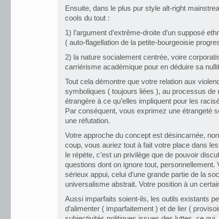
Ensuite, dans le plus pur style alt-right mainstr
cools du tout :
1) l’argument d’extrême-droite d’un supposé e
( auto-flagellation de la petite-bourgeoisie progres
2) la nature socialement centrée, voire corporatis
carriérisme académique pour en déduire sa nullit
Tout cela démontre que votre relation aux violen
symboliques ( toujours liées ), au processus de r
étrangère à ce qu’elles impliquent pour les racis
Par conséquent, vous exprimez une étrangeté soc
une réfutation.
Votre approche du concept est désincarnée, non 
coup, vous auriez tout à fait votre place dans l
le répète, c’est un privilège que de pouvoir discu
questions dont on ignore tout, personnellement. 
sérieux appui, celui d’une grande partie de la so
universalisme abstrait. Votre position à un certai
Aussi imparfaits soient-ils, les outils existants 
d’alimenter ( imparfaitement ) et de lier ( provis
subjectivités politiques issues des luttes, ce qu