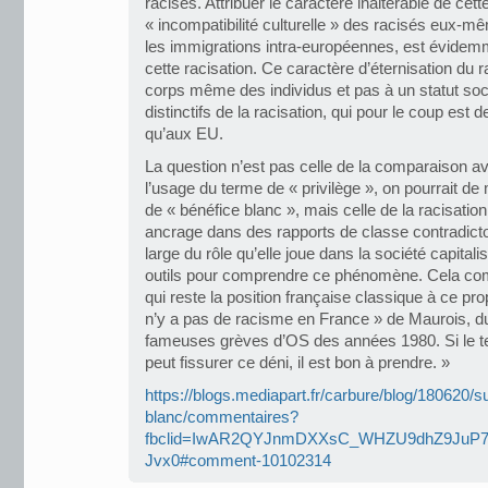
racisés. Attribuer le caractère inaltérable de cett
« incompatibilité culturelle » des racisés eux-m
les immigrations intra-européennes, est évidem
cette racisation. Ce caractère d’éternisation du r
corps même des individus et pas à un statut soc
distinctifs de la racisation, qui pour le coup es
qu’aux EU.
La question n’est pas celle de la comparaison av
l’usage du terme de « privilège », on pourrait de
de « bénéfice blanc », mais celle de la racisati
ancrage dans des rapports de classe contradicto
large du rôle qu’elle joue dans la société capital
outils pour comprendre ce phénomène. Cela com
qui reste la position française classique à ce pro
n’y a pas de racisme en France » de Maurois, d
fameuses grèves d’OS des années 1980. Si le te
peut fissurer ce déni, il est bon à prendre. »
https://blogs.mediapart.fr/carbure/blog/180620/sur
blanc/commentaires?
fbclid=IwAR2QYJnmDXXsC_WHZU9dhZ9JuP7
Jvx0#comment-10102314