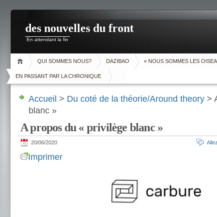
des nouvelles du front
En attendant la fin
QUI SOMMES NOUS?
DAZIBAO
« NOUS SOMMES LES OISEA
EN PASSANT PAR LA CHRONIQUE
Accueil
>
Du coté de la théorie/Around theory
> A
blanc »
A propos du « privilège blanc »
20/06/2020
All
Imprimer