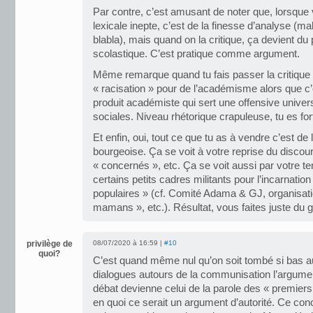
Par contre, c’est amusant de noter que, lorsque 
lexicale inepte, c’est de la finesse d’analyse (ma
blabla), mais quand on la critique, ça devient du p
scolastique. C’est pratique comme argument.
Même remarque quand tu fais passer la critiqu
« racisation » pour de l’académisme alors que c
produit académiste qui sert une offensive universi
sociales. Niveau rhétorique crapuleuse, tu es for
Et enfin, oui, tout ce que tu as à vendre c’est de 
bourgeoise. Ça se voit à votre reprise du discours
« concernés », etc. Ça se voit aussi par votre t
certains petits cadres militants pour l’incarnation
populaires » (cf. Comité Adama & GJ, organisati
mamans », etc.). Résultat, vous faites juste du 
privilège de
08/07/2020 à 16:59 |
#10
quoi?
C’est quand même nul qu’on soit tombé si bas 
dialogues autours de la communisation l’argument
débat devienne celui de la parole des « premier
en quoi ce serait un argument d’autorité. Ce conc