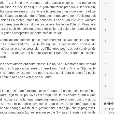
élu il y a 5 mois, veut rendre notre classe complice des nouvelles
 complice de décisions que le gouvernement prendra le lendemain,
ilité partagée sera un obstacle à la création d’un mouvement radical
ts. Quant au résultat du référendum, le gouvernement l’utilisera soit
 obtenir en même temps un consensus social (en vue d’un «accord
e déresponsabiliser d’une sortie éventuelle de l’Union Monétaire
uera à subir les conséquences de cette restructuration capitaliste et
signifie l’acceptation de notre côté de ce fait.
s deux options définies par le gouvernement ; le OUI signifie la pleine
ste des mémorandums. Le NON signifie la légitimation sociale du
 négocier avec les créancier de l’Etat grec pour décider combien de
ures qui s’imposeront à notre classes. Pour décider donc d’accepter
rente.
, ses effets affecteront notre classe. Un nouveau mémorandum, venant
ion et l’oppression seront intensifiées. Tant qu’il y a l’État et le
hme, l’appauvrissement de notre classe continuera et une très petite
à notre place et à exercer son autorité.
 à toute procédure électorale et de répondre à un dilemme imposé par
édure légitime le pouvoir et reproduit de faux espoirs quant à une
nt l’existence ne fait que perpétuer, reproduire et créer des divisions.
Articl
mois envers le peu de mouvements, a de nouveau confirmé que l’État
onnaire change, même si le gestionnaire est de gauche et progressif.
Esp
social-démocratie (qui est préconisé par Syriza en théorie) est hostile
com