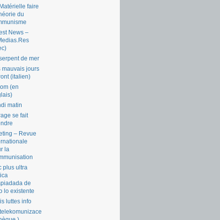
Matérielle faire
théorie du
mmunisme
est News –
Medias.Res
ec)
serpent de mer
 mauvais jours
ront (italien)
com (en
lais)
di matin
rage se fait
endre
ting – Revue
ernationale
r la
mmunisation
 plus ultra
tica
piadada de
o lo existente
is luttes info
telekomunizace
chèque )