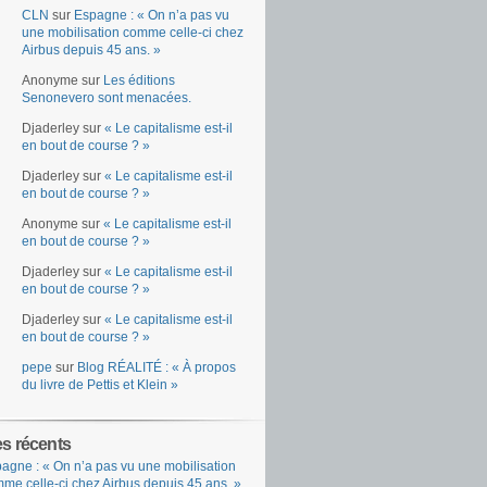
CLN
sur
Espagne : « On n’a pas vu
une mobilisation comme celle-ci chez
Airbus depuis 45 ans. »
Anonyme
sur
Les éditions
Senonevero sont menacées.
Djaderley
sur
« Le capitalisme est-il
en bout de course ? »
Djaderley
sur
« Le capitalisme est-il
en bout de course ? »
Anonyme
sur
« Le capitalisme est-il
en bout de course ? »
Djaderley
sur
« Le capitalisme est-il
en bout de course ? »
Djaderley
sur
« Le capitalisme est-il
en bout de course ? »
pepe
sur
Blog RÉALITÉ : « À propos
du livre de Pettis et Klein »
es récents
agne : « On n’a pas vu une mobilisation
me celle-ci chez Airbus depuis 45 ans. »