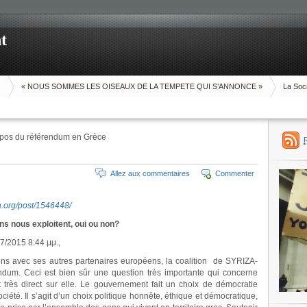
t
O
« NOUS SOMMES LES OISEAUX DE LA TEMPETE QUI S’ANNONCE »
La Soci
opos du référendum en Grèce
Allez aux commentaires
Commenter
a.org/post/1546448/
s nous exploitent, oui ou non?
/2015 8:44 μμ.,
ns avec ses autres partenaires européens, la coalition de SYRIZA-
dum. Ceci est bien sûr une question très importante qui concerne
 très direct sur elle. Le gouvernement fait un choix de démocratie
ciété. Il s’agit d’un choix politique honnête, éthique et démocratique,