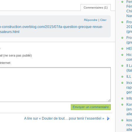
Fe
Fé
Commentaires (1)
Ch
Na
Répondre
|
Citer
Fro
en-construction.overblog.com/2015/07/la-question-grecque-revue-
201
(gr
ateurs.html
Fr
(gr
m
HE
Hic
il (ne sera pas publié)
co
internet
Il L
(ita
ILL
Inc
rap
gen
Inf
Kom
(en
all
A lire sur « Douter de tout….pour tenir l’essentiel »
kos
nou
al