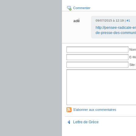
Commenter
adé
09/07/2015 à 12:19 |
#1
http://pensee-radicale-
de-presse-des-communis
No
E-Ma
Site 
S'abonner aux commentaires
Lettre de Grèce