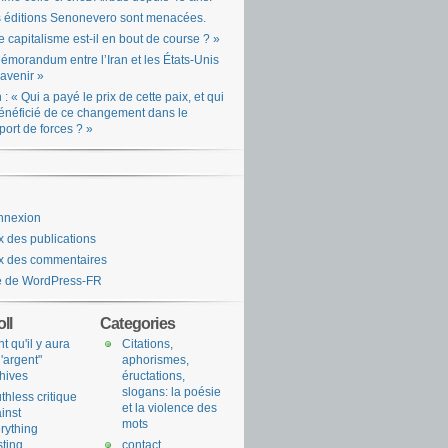
 éditions Senonevero sont menacées.
e capitalisme est-il en bout de course ? »
émorandum entre l’Iran et les États-Unis
l’avenir »
n : « Qui a payé le prix de cette paix, et qui
énéficié de ce changement dans le
port de forces ? »
nnexion
x des publications
x des commentaires
e de WordPress-FR
ll
Categories
nt qu'il y aura
Citations,
l'argent"
aphorismes,
hives
éructations,
slogans: la poésie
uthless critique
et la violence des
inst
mots
rything
sting
contact