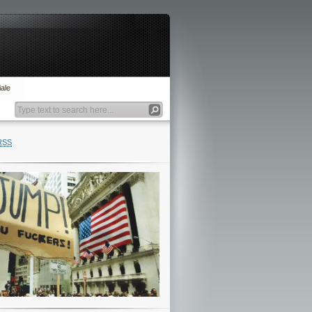
ale
RSS