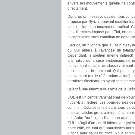
envers les mouvements qu’elle ne contrô
directement.
Donc, qu’on n’essaye pas de nous convai
proposé par Syriza, peuvent modifier les 
construction d’un mouvement radical. Ce
des dilemmes imposé par l’État, en sout
la capitulation sans condition de notre
Ceci dit, on n’ignore que au sein du systè
du OUI aidera à l’avancée du totalit
Cependant, le soutien (même indirect) 
alternative de la crise systémique, ne
mouvement social et de classe vraiment r
de remplacer le dominant. Qui pense qu’
mouvement (ex. le référendum actuel), se
dernières élections, en ayant cette persp
Quant à une éventuelle sortie de la Grè
L’UE est un centre transnational de Pou
hyper-État fédéré. Les bourgeoisies des
commun. Cela se reflète dans tous les co
des capitalistes grecs a intérêt à souten
de l’Aube Dorée), tandis qu’une autre part
OUI. il s’agit d’un conflit interne au syst
notre côté, en tant qu” anarchistes nous 
luttons pour sa destruction. Nous somme