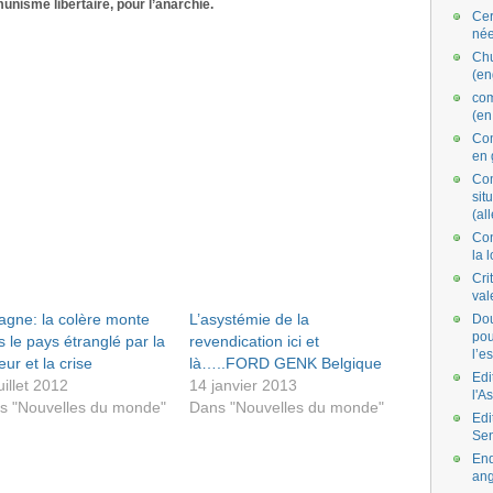
unisme libertaire, pour l’anarchie.
Cer
née
Ch
(en
co
(en
Com
en 
Com
situ
(al
Con
la 
Cri
val
agne: la colère monte
L’asystémie de la
Dou
pou
 le pays étranglé par la
revendication ici et
l’e
eur et la crise
là…..FORD GENK Belgique
Edi
uillet 2012
14 janvier 2013
l'A
s "Nouvelles du monde"
Dans "Nouvelles du monde"
Edi
Se
End
ang