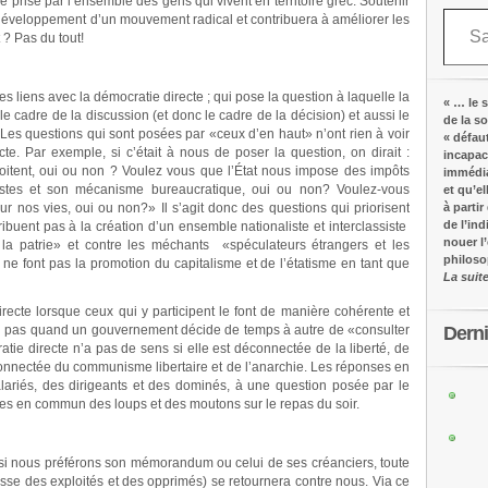
e prise par l’ensemble des gens qui vivent en territoire grec. Soutenir
Saisissez votre adresse e-mail…
développement d’un mouvement radical et contribuera à améliorer les
 ? Pas du tout!
 liens avec la démocratie directe ; qui pose la question à laquelle la
« … le s
le cadre de la discussion (et donc le cadre de la décision) et aussi le
de la s
. Les questions qui sont posées par «ceux d’en haut» n’ont rien à voir
« défau
te. Par exemple, si c’était à nous de poser la question, on dirait :
incapac
oitent, oui ou non ? Voulez vous que l’État nous impose des impôts
immédia
listes et son mécanisme bureaucratique, oui ou non? Voulez-vous
et qu’e
r nos vies, oui ou non?» Il s’agit donc des questions qui priorisent
à partir
de l’in
ibuent pas à la création d’un ensemble nationaliste et interclassiste
nouer l
 la patrie» et contre les méchants «spéculateurs étrangers et les
philos
ui ne font pas la promotion du capitalisme et de l’étatisme en tant que
La suit
recte lorsque ceux qui y participent le font de manière cohérente et
Dern
 non pas quand un gouvernement décide de temps à autre de «consulter
tie directe n’a pas de sens si elle est déconnectée de la liberté, de
 déconnectée du communisme libertaire et de l’anarchie. Les réponses en
ariés, des dirigeants et des dominés, à une question posée par le
s en commun des loups et des moutons sur le repas du soir.
 nous préférons son mémorandum ou celui de ses créanciers, toute
asse des exploités et des opprimés) se retournera contre nous. Via ce