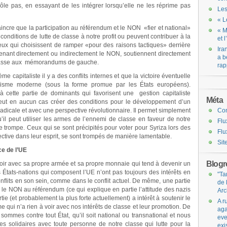
le pas, en essayant de les intégrer lorsqu’elle ne les réprime pas
Les
« L
ncre que la participation au référendum et le NON «fier et national»
« M
conditions de lutte de classe à notre profit ou peuvent contribuer à la
et 
ux qui choisissent de ramper «pour des raisons tactiques» derrière
Ira
enant directement ou indirectement le NON, soutiennent directement
a b
 classe aux mémorandums de gauche.
rap
me capitaliste il y a des conflits internes et que la victoire éventuelle
arisme moderne (sous la forme promue par les États européens).
à cette partie de dominants qui favorisent une gestion capitaliste
Méta
 peut en aucun cas créer des conditions pour le développement d’un
adicale et avec une perspective révolutionnaire. Il permet simplement
Co
il peut utiliser les armes de l’ennemi de classe en faveur de notre
Flu
 trompe. Ceux qui se sont précipités pour voter pour Syriza lors des
Flu
ective dans leur esprit, se sont trompés de manière lamentable.
Sit
ce de l’UE
Blogro
voir avec sa propre armée et sa propre monnaie qui tend à devenir un
 États-nations qui composent l’UE n’ont pas toujours des intérêts en
"Ta
nflits en son sein, comme dans le conflit actuel. De même, une partie
de 
ir le NON au référendum (ce qui explique en partie l’attitude des nazis
Arc
ie (et probablement la plus forte actuellement) a intérêt à soutenir le
A r
ème qui n’a rien à voir avec nos intérêts de classe et leur promotion. De
aga
sommes contre tout État, qu’il soit national ou transnational et nous
eve
s solidaires avec toute personne de notre classe qui lutte pour la
exi