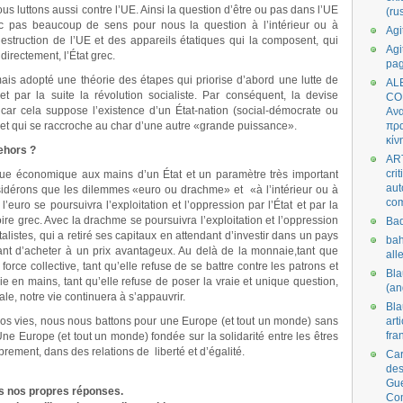
ous luttons aussi contre l’UE. Ainsi la question d’être ou pas dans l’UE
(ru
c pas beaucoup de sens pour nous la question à l’intérieur ou à
Agi
destruction de l’UE et des appareils étatiques qui la composent, qui
Agi
irectement, l’État grec.
pa
ais adopté une théorie des étapes qui priorise d’abord une lutte de
AL
e et par la suite la révolution socialiste. Par conséquent, la devise
CO
car cela suppose l’existence d’un État-nation (social-démocrate ou
Ανα
ie et qui se raccroche au char d’une autre «grande puissance».
πρα
κίν
ehors ?
AR
cri
que économique aux mains d’un État et un paramètre très important
aut
nsidérons que les dilemmes «euro ou drachme» et «à l’intérieur ou à
co
 l’euro se poursuivra l’exploitation et l’oppression par l’État et par la
itoire grec. Avec la drachme se poursuivra l’exploitation et l’oppression
Bad
italistes, qui a retiré ses capitaux en attendant d’investir dans un pays
bah
t d’acheter à un prix avantageux. Au delà de la monnaie,tant que
all
force collective, tant qu’elle refuse de se battre contre les patrons et
Bl
vie en mains, tant qu’elle refuse de poser la vraie et unique question,
(an
ale, notre vie continuera à s’appauvrir.
Bl
os vies, nous nous battons pour une Europe (et tout un monde) sans
art
fra
 Une Europe (et tout un monde) fondée sur la solidarité entre les êtres
ement, dans des relations de liberté et d’égalité.
Car
des
Gue
s nos propres réponses.
Co