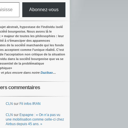
Abonnez-vous
ujet abstrait, hypostase de l’individu isolé
ociété bourgeoise. Nous avons là le
t » majeur de toutes les philosophies : leur
ité à s’émanciper des apparences
tes de la société marchande qui les fonde
lles acceptent comme l’unique réalité.
C’est
 de l’acceptation non critique de la situation
dividu dans la société bourgeoise que va se
’essentiel de la problématique
ophique
»
e et plus encore dans notre
Dazibao
…
iers commentaires
CLN
sur
Fil infos IRAN
CLN
sur
Espagne : « On n’a pas vu
une mobilisation comme celle-ci chez
Airbus depuis 45 ans. »