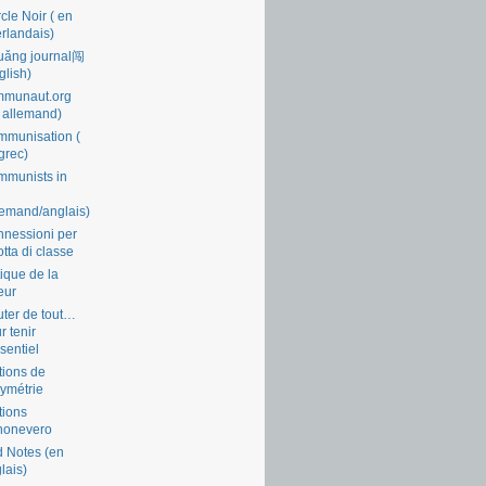
cle Noir ( en
rlandais)
uǎng journal闯
glish)
mmunaut.org
 allemand)
munisation (
grec)
munists in
lemand/anglais)
nessioni per
lotta di classe
tique de la
eur
ter de tout…
r tenir
ssentiel
tions de
symétrie
tions
nonevero
 Notes (en
lais)