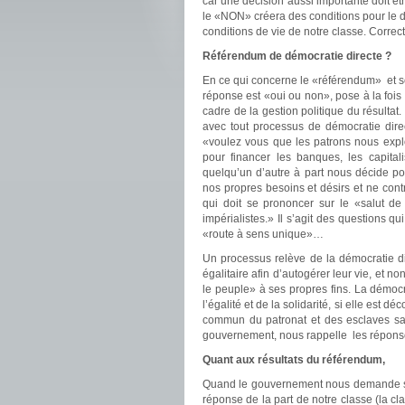
car une décision aussi importante doit êtr
le «NON» créera des conditions pour le 
conditions de vie de notre classe. Correct
Référendum de démocratie directe ?
En ce qui concerne le «référendum» et ses
réponse est «oui ou non», pose à la fois 
cadre de la gestion politique du résultat
avec tout processus de démocratie direc
«voulez vous que les patrons nous expl
pour financer les banques, les capita
quelqu’un d’autre à part nous décide pou
nos propres besoins et désirs et ne contr
qui doit se prononcer sur le «salut de
impérialistes.» Il s’agit des questions q
«route à sens unique»…
Un processus relève de la démocratie di
égalitaire afin d’autogérer leur vie, et
le peuple» à ses propres fins. La démocra
l’égalité et de la solidarité, si elle est
commun du patronat et des esclaves sal
gouvernement, nous rappelle les réponse
Quant aux résultats du référendum,
Quand le gouvernement nous demande si
réponse de la part de notre classe (la cl