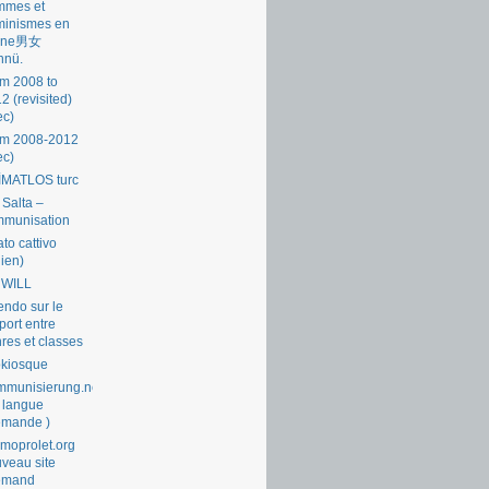
mmes et
minismes en
ine男女
nnü.
m 2008 to
2 (revisited)
ec)
om 2008-2012
ec)
İMATLOS turc
 Salta –
mmunisation
ato cattivo
lien)
 WILL
endo sur le
port entre
res et classes
okiosque
munisierung.net
 langue
emande )
moprolet.org
veau site
lemand