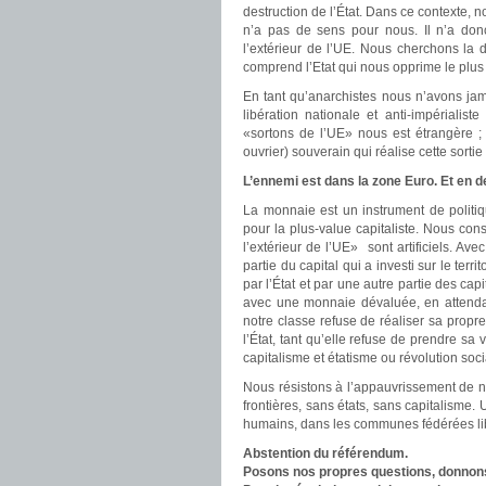
destruction de l’État. Dans ce contexte, n
n’a pas de sens pour nous. Il n’a don
l’extérieur de l’UE. Nous cherchons la 
comprend l’Etat qui nous opprime le plus d
En tant qu’anarchistes nous n’avons jam
libération nationale et anti-impérialist
«sortons de l’UE» nous est étrangère ; 
ouvrier) souverain qui réalise cette sort
L’ennemi est dans la zone Euro. Et en d
La monnaie est un instrument de politi
pour la plus-value capitaliste. Nous co
l’extérieur de l’UE» sont artificiels. Avec
partie du capital qui a investi sur le terr
par l’État et par une autre partie des cap
avec une monnaie dévaluée, en attendan
notre classe refuse de réaliser sa propre 
l’État, tant qu’elle refuse de prendre sa 
capitalisme et étatisme ou révolution soci
Nous résistons à l’appauvrissement de n
frontières, sans états, sans capitalisme.
humains, dans les communes fédérées libr
Abstention du référendum.
Posons nos propres questions, donnon