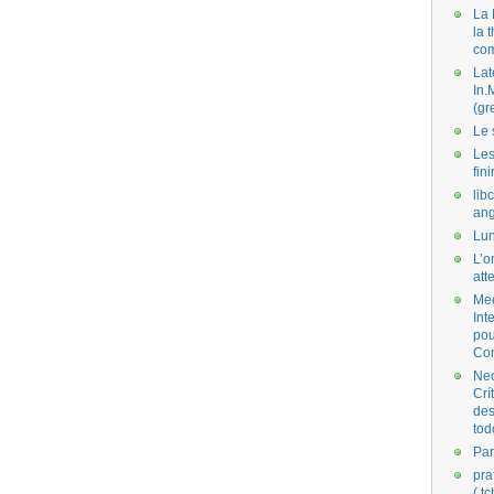
La 
la 
co
Lat
In.
(gr
Le 
Les
fini
lib
ang
Lun
L’o
att
Mee
Int
pou
Co
Nec
Crí
des
tod
Par
pra
( t