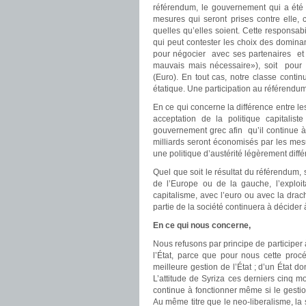
référendum, le gouvernement qui a été 
mesures qui seront prises contre elle,
quelles qu’elles soient. Cette responsab
qui peut contester les choix des dominan
pour négocier avec ses partenaires et
mauvais mais nécessaire»), soit pour s
(Euro). En tout cas, notre classe contin
étatique. Une participation au référendum 
En ce qui concerne la différence entre le
acceptation de la politique capitali
gouvernement grec afin qu’il continue à
milliards seront économisés par les mes
une politique d’austérité légèrement diffé
Quel que soit le résultat du référendum
de l’Europe ou de la gauche, l’exploitat
capitalisme, avec l’euro ou avec la drac
partie de la société continuera à décider 
En ce qui nous concerne,
Nous refusons par principe de participer
l’État, parce que pour nous cette proc
meilleure gestion de l’État ; d’un État do
L’attitude de Syriza ces derniers cinq 
continue à fonctionner même si le gesti
Au même titre que le neo-liberalisme, la 