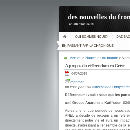
des nouvelles du fron
En attendant la fin
QUI SOMMES NOUS?
DAZIBA
EN PASSANT PAR LA CHRONIQUE
Accueil
>
Nouvelles du monde
> A pr
A propos du référendum en Grèce
04/07/2015
Imprimer
un texte paru sur
https://athens.indymedi
Référendum: voulez vous que les patron
από
Groupe Anarchiste Kath’odon
03/07
Après une longue période de négociatio
ANEL a décidé de recourir à un référen
directement notre vie et aura un impact
directe, s’adressant à l’ensemble de la so