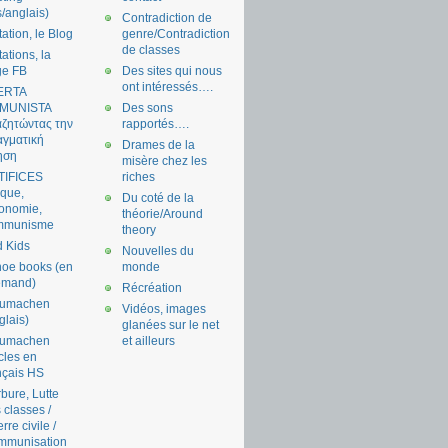
s/anglais)
Contradiction de
tation, le Blog
genre/Contradiction
de classes
tations, la
ge FB
Des sites qui nous
ont intéressés….
ERTA
MUNISTA
Des sons
ζητώντας την
rapportés….
γματική
Drames de la
ηση
misère chez les
TIFICES
riches
tique,
Du coté de la
onomie,
théorie/Around
mmunisme
theory
 Kids
Nouvelles du
oe books (en
monde
emand)
Récréation
aumachen
Vidéos, images
glais)
glanées sur le net
aumachen
et ailleurs
icles en
nçais HS
bure, Lutte
 classes /
rre civile /
mmunisation