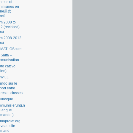
mmes et
minismes en
ine男女
nnü.
m 2008 to
2 (revisited)
ec)
om 2008-2012
ec)
İMATLOS turc
 Salta –
mmunisation
ato cattivo
lien)
 WILL
endo sur le
port entre
res et classes
okiosque
munisierung.net
 langue
emande )
moprolet.org
veau site
lemand