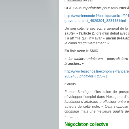
maintenant on sait
CGT
«
aucun préalable pour retourner à
http://www.lemonde.fr/politique/article/20
greve-a-la-sncf_4929304_823448.html
De son côté, le secrétaire général de l
sauter »
l’article 2
, lors d’un débat avec 
Il a affirmé qu’il n’y avait «
aucun préalab
le camp du gouvernement.
»
En finir avec le SMIC
« Le salaire minimum pourrait être d
branches. »
http://www.lesechos.fr/economie-france/s
2002463.php#xtor=RSS-71
extraits
France Stratégie, l’institution de pro
développer l’emploi dans Hexagone d’i
forcément d’arbitrage à effectuer entre q
auteurs de cette note.
« Cela s’oppose 
chômage mais une meilleure qualité de 
»……….
Négociation collective