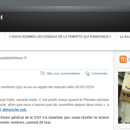
t
O
« NOUS SOMMES LES OISEAUX DE LA TEMPETE QUI S’ANNONCE »
La Soci
aaabbbblllleee !!!
Allez aux commentaires
Commenter
e-martinez-cgt-j-ai-eu-un-appel-de-manuel-valls-30-05-2016-
uel Valls, samedi matin. C’est plutôt mieux quand le Premier ministre
parle, alors que nous n’avions pas de nouvelles depuis deux mois »,
a
, dimanche soir
.
rétaire général de la CGT n’a toutefois pas voulu révéler la teneur
remier ministre, samedi 28 mai.