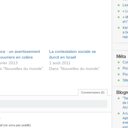
Les
« L
« M
et 
Ira
a b
rap
nce : un avertissement
La contestation sociale se
Méta
ouvriers en colère
durcit en Israël
Co
vrier 2013
1 août 2011
s "Nouvelles du monde"
Dans "Nouvelles du monde"
Flu
Flu
Sit
Blogro
Commentaires (0)
"Ta
de 
Arc
A r
aga
m
eve
il (ne sera pas publié)
exi