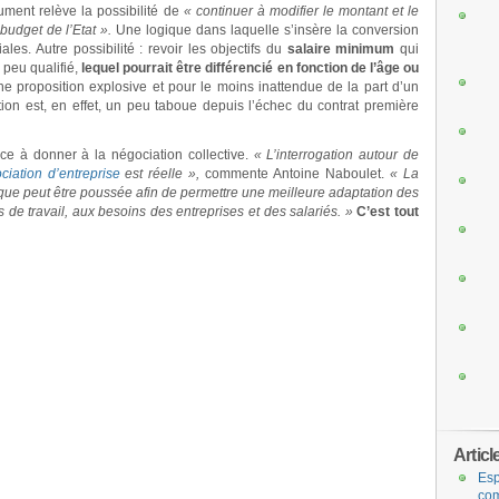
ument relève la possibilité de
« continuer à modifier le montant et le
udget de l’Etat ».
Une logique dans laquelle s’insère la conversion
les. Autre possibilité : revoir les objectifs du
salaire minimum
qui
i peu qualifié,
lequel pourrait être différencié en fonction de l’âge ou
e proposition explosive et pour le moins inattendue de la part d’un
tion est, en effet, un peu taboue depuis l’échec du contrat première
ace à donner à la négociation collective.
« L’interrogation autour de
ciation d’entreprise
est réelle »,
commente Antoine Naboulet.
« La
ique peut être poussée afin de permettre une meilleure adaptation des
de travail, aux besoins des entreprises et des salariés. »
C’est tout
Articl
Esp
com