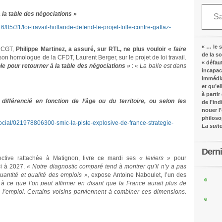
Saisissez votre adresse e-mail…
 la table des négociations »
16/05/31/loi-travail-hollande-defend-le-projet-tolle-contre-gattaz-
« … le s
a CGT,
Philippe Martinez, a assuré, sur RTL, ne plus vouloir «
faire
de la s
son homologue de la CFDT, Laurent Berger, sur le projet de loi travail.
« défau
le pour retourner à la table des négociations »
: «
La balle est dans
incapac
immédia
et qu’e
à partir
ifférencié en fonction de l’âge ou du territoire, ou selon les
de l’in
nouer l
philos
ocial/021978806300-smic-la-piste-explosive-de-france-strategie-
La suit
Dern
spective rattachée à Matignon, livre ce mardi ses
« leviers »
pour
ci à 2027.
« Notre diagnostic comparé tend à montrer qu’il n’y a pas
uantité et qualité des emplois »,
expose Antoine Naboulet, l’un des
à ce que l’on peut affirmer en disant que la France aurait plus de
l’emploi. Certains voisins parviennent à combiner ces dimensions.