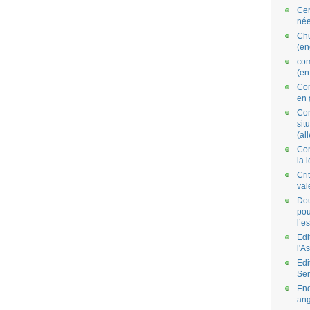
Cer
née
Ch
(en
co
(en
Com
en 
Com
situ
(al
Con
la 
Cri
val
Dou
pou
l’e
Edi
l'A
Edi
Se
End
ang