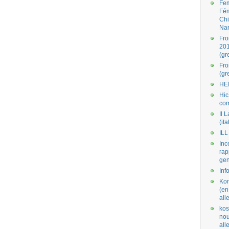
Fe
Fé
Ch
Na
Fro
201
(gr
Fr
(gr
HE
Hic
co
Il L
(ita
ILL
Inc
rap
gen
Inf
Kom
(en
all
kos
nou
al