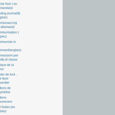
cle Noir ( en
rlandais)
uǎng journal闯
glish)
mmunaut.org
 allemand)
munisation (
grec)
munists in
lemand/anglais)
nessioni per
lotta di classe
tique de la
eur
ter de tout…
r tenir
ssentiel
tions de
symétrie
tions
nonevero
 Notes (en
lais)