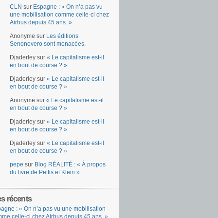
CLN
sur
Espagne : « On n’a pas vu
une mobilisation comme celle-ci chez
Airbus depuis 45 ans. »
Anonyme
sur
Les éditions
Senonevero sont menacées.
Djaderley
sur
« Le capitalisme est-il
en bout de course ? »
Djaderley
sur
« Le capitalisme est-il
en bout de course ? »
Anonyme
sur
« Le capitalisme est-il
en bout de course ? »
Djaderley
sur
« Le capitalisme est-il
en bout de course ? »
Djaderley
sur
« Le capitalisme est-il
en bout de course ? »
pepe
sur
Blog RÉALITÉ : « À propos
du livre de Pettis et Klein »
es récents
agne : « On n’a pas vu une mobilisation
me celle-ci chez Airbus depuis 45 ans. »