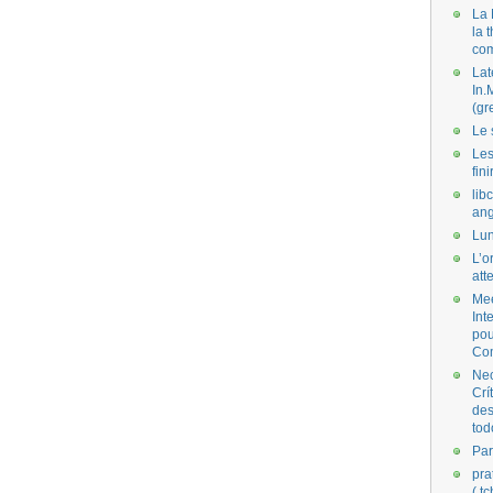
La 
la 
co
Lat
In.
(gr
Le 
Les
fini
lib
ang
Lun
L’o
att
Mee
Int
pou
Co
Nec
Crí
des
tod
Par
pra
( t