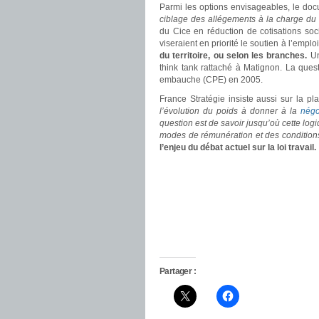
Parmi les options envisageables, le doc
ciblage des allégements à la charge du b
du Cice en réduction de cotisations socia
viseraient en priorité le soutien à l’emplo
du territoire, ou selon les branches.
Un
think tank rattaché à Matignon. La ques
embauche (CPE) en 2005.
France Stratégie insiste aussi sur la pl
l’évolution du poids à donner à la
négo
question est de savoir jusqu’où cette log
modes de rémunération et des conditions 
l’enjeu du débat actuel sur la loi travail.
Partager :