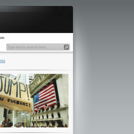
ale
RSS