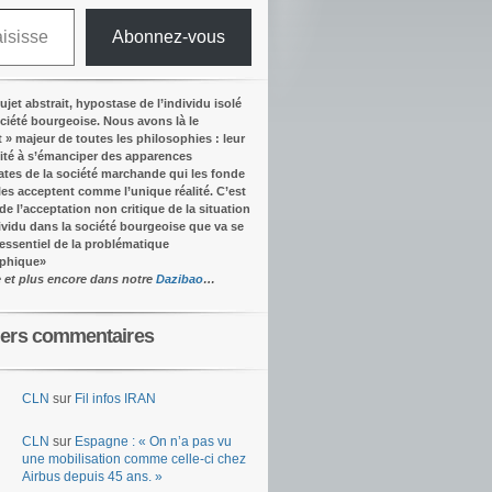
Abonnez-vous
ujet abstrait, hypostase de l’individu isolé
ociété bourgeoise. Nous avons là le
t » majeur de toutes les philosophies : leur
ité à s’émanciper des apparences
tes de la société marchande qui les fonde
lles acceptent comme l’unique réalité.
C’est
 de l’acceptation non critique de la situation
dividu dans la société bourgeoise que va se
’essentiel de la problématique
ophique
»
e et plus encore dans notre
Dazibao
…
iers commentaires
CLN
sur
Fil infos IRAN
CLN
sur
Espagne : « On n’a pas vu
une mobilisation comme celle-ci chez
Airbus depuis 45 ans. »