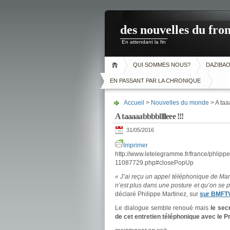
des nouvelles du fron
En attendant la fin
QUI SOMMES NOUS?
DAZIBA
EN PASSANT PAR LA CHRONIQUE
Accueil
>
Nouvelles du monde
> A taa
A taaaaabbbblllleee !!!
31/05/2016
Imprimer
http://www.letelegramme.fr/france/phlipp
11087729.php#closePopUp
« J’ai reçu un appel téléphonique de Man
n’est plus dans une posture et qu’on se 
déclaré Philippe Martinez, sur
sur BMFTV
Le dialogue semble renoué mais
le sec
de cet entretien téléphonique avec le P