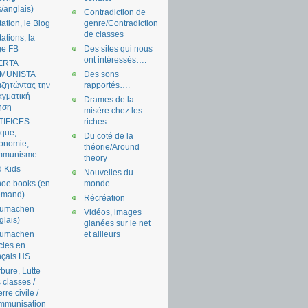
s/anglais)
Contradiction de
tation, le Blog
genre/Contradiction
de classes
tations, la
ge FB
Des sites qui nous
ont intéressés….
ERTA
MUNISTA
Des sons
ζητώντας την
rapportés….
γματική
Drames de la
ηση
misère chez les
TIFICES
riches
tique,
Du coté de la
onomie,
théorie/Around
mmunisme
theory
 Kids
Nouvelles du
oe books (en
monde
emand)
Récréation
aumachen
Vidéos, images
glais)
glanées sur le net
aumachen
et ailleurs
icles en
nçais HS
bure, Lutte
 classes /
rre civile /
mmunisation