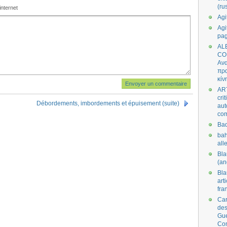
(ru
internet
Agi
Agi
pa
AL
CO
Ανα
πρα
κίν
AR
cri
Débordements, imbordements et épuisement (suite)
aut
co
Bad
bah
all
Bl
(an
Bl
art
fra
Car
des
Gue
Co