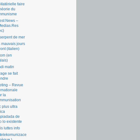
Matérielle faire
théorie du
mmunisme
est News –
Medias.Res
ec)
serpent de mer
 mauvais jours
ront (italien)
com (en
lais)
di matin
rage se fait
endre
ting – Revue
ernationale
r la
mmunisation
 plus ultra
tica
piadada de
o lo existente
is luttes info
telekomunizace
chèque )