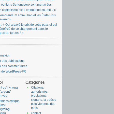
 éditions Senonevero sont menacées.
e capitalisme est-il en bout de course ? »
émorandum entre l’Iran et les États-Unis
l’avenir »
n : « Qui a payé le prix de cette paix, et qui
énéficié de ce changement dans le
port de forces ? »
nnexion
x des publications
x des commentaires
e de WordPress-FR
ll
Categories
nt qu'il y aura
Citations,
l'argent"
aphorismes,
hives
éructations,
slogans: la poésie
uthless critique
et la violence des
inst
mots
rything
sting
contact