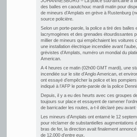
JOHANNESBURG – La police sud-africaine a ti
des balles en caoutchouc mardi matin pour dispe
de mineurs d’Amplats en grève à Rustenburg (nor
source policière.
Selon un porte-parole, la police a tiré des balle
lacrymogènes et des grenades étourdissantes p
millier de mineurs qui empêchaient les voitures 
une installation électrique incendiée avant l’au
grévistes d’Amplats, numéro un mondial du platine
American.
A 4 heures ce matin (02h00 GMT mardi), une stat
incendiée sur le site d’Anglo American, et enviro
ont essayé d’empêcher la police et les pompiers 
indiqué à l’AFP le porte-parole de la police Denni
Depuis, il y a eu des heurts avec ces groupes
toujours sur place et essayent de ramener l’ord
de barricader les routes, a-t-il déclaré peu ava
Les mineurs d’Amplats ont entamé le 12 septe
pour réclamer de substantielles augmentations d
bras de fer, la direction avait finalement annoncé
de 12.000 d’entre eux.