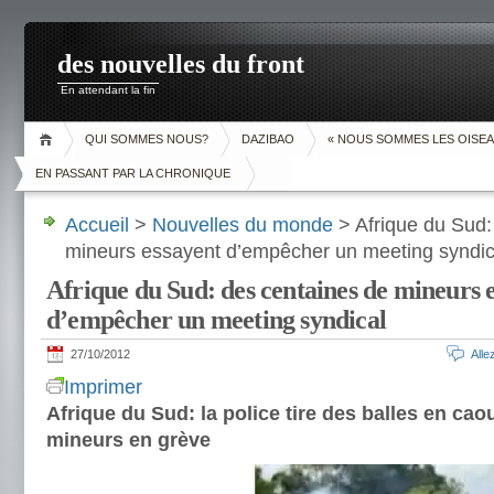
des nouvelles du front
En attendant la fin
QUI SOMMES NOUS?
DAZIBAO
« NOUS SOMMES LES OISEA
EN PASSANT PAR LA CHRONIQUE
Accueil
>
Nouvelles du monde
> Afrique du Sud:
mineurs essayent d’empêcher un meeting syndic
Afrique du Sud: des centaines de mineurs 
d’empêcher un meeting syndical
27/10/2012
All
Imprimer
Afrique du Sud: la police tire des balles en ca
mineurs en grève