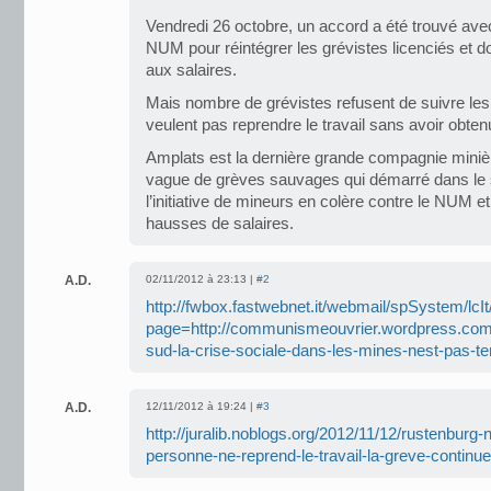
Vendredi 26 octobre, un accord a été trouvé avec
NUM pour réintégrer les grévistes licenciés et 
aux salaires.
Mais nombre de grévistes refusent de suivre l
veulent pas reprendre le travail sans avoir obtenu
Amplats est la dernière grande compagnie miniè
vague de grèves sauvages qui démarré dans le 
l’initiative de mineurs en colère contre le NUM e
hausses de salaires.
A.D.
02/11/2012 à 23:13 |
#2
http://fwbox.fastwebnet.it/webmail/spSystem/lcIt
page=http://communismeouvrier.wordpress.com/
sud-la-crise-sociale-dans-les-mines-nest-pas-t
A.D.
12/11/2012 à 19:24 |
#3
http://juralib.noblogs.org/2012/11/12/rustenburg
personne-ne-reprend-le-travail-la-greve-continue