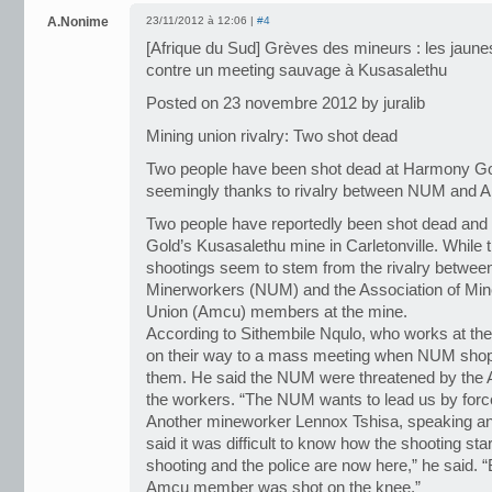
A.Nonime
23/11/2012 à 12:06 |
#4
[Afrique du Sud] Grèves des mineurs : les jaun
contre un meeting sauvage à Kusasalethu
Posted on 23 novembre 2012 by juralib
Mining union rivalry: Two shot dead
Two people have been shot dead at Harmony Gold
seemingly thanks to rivalry between NUM and 
Two people have reportedly been shot dead and
Gold’s Kusasalethu mine in Carletonville. While t
shootings seem to stem from the rivalry between
Minerworkers (NUM) and the Association of Min
Union (Amcu) members at the mine.
According to Sithembile Nqulo, who works at t
on their way to a mass meeting when NUM shop
them. He said the NUM were threatened by th
the workers. “The NUM wants to lead us by force
Another mineworker Lennox Tshisa, speaking an 
said it was difficult to know how the shooting sta
shooting and the police are now here,” he said. “
Amcu member was shot on the knee.”