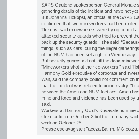
SAPS Gauteng spokesperson General Mohale said
gathering details of the incident and have not ye
But Johanna Tlokopsi, an official at the SAPS Ca
confirmed that two mineworkers had been killed 
Tlokopsi said mineworkers were trying to hold an 
attacked security guards who tried to prevent th
back up the security guards,” she said, “Becau
things, such as cars, during the illegal gatherings
of the NUM had been set alight on Wednesday.
But security guards did not kill the dead minewor
“Mineworkers shot at their co-workers,” said Tlo
Harmony Gold executive of corporate and investo
Walt, said the company could not comment on the
that the incident was related to union rivalry. “I ca
between the Amcu and NUM factions. Amcu has 
mine and force and violence has been used by un
said.
Workers at Harmony Gold’s Kusasalethu mine do
strike action on October 3 but the company said 
work on October 25.
Presse esclavagiste (Faeeza Ballim, MG.co.za