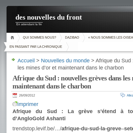
des nouvelles du front
En attendant la fin
QUI SOMMES NOUS?
DAZIBAO
« NOUS SOMMES LES OISEA
EN PASSANT PAR LA CHRONIQUE
Accueil
>
Nouvelles du monde
> Afrique du Sud 
les mines d’or et maintenant dans le charbon
Afrique du Sud : nouvelles grèves dans les 
maintenant dans le charbon
26/09/2012
All
Imprimer
Afrique du Sud : La grève s’étend à to
d’AngloGold Ashanti
trendstop.levif.be/…/
afrique-du-sud-la-greve
–
set