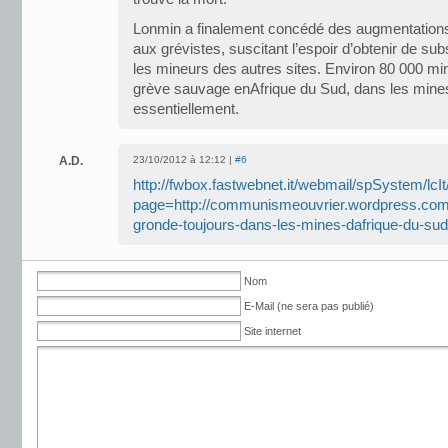
Lonmin a finalement concédé des augmentations
aux grévistes, suscitant l’espoir d’obtenir de su
les mineurs des autres sites. Environ 80 000 mi
grève sauvage enAfrique du Sud, dans les mines 
essentiellement.
A.D.
23/10/2012 à 12:12 |
#6
http://fwbox.fastwebnet.it/webmail/spSystem/lcIt
page=http://communismeouvrier.wordpress.com/
gronde-toujours-dans-les-mines-dafrique-du-su
Nom
E-Mail (ne sera pas publié)
Site internet