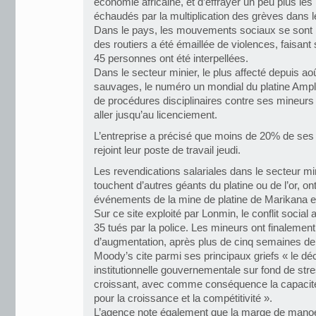
économie africaine, et d’effrayer un peu plus les
échaudés par la multiplication des grèves dans 
Dans le pays, les mouvements sociaux se sont p
des routiers a été émaillée de violences, faisant
45 personnes ont été interpellées.
Dans le secteur minier, le plus affecté depuis aoû
sauvages, le numéro un mondial du platine Ampl
de procédures disciplinaires contre ses mineur
aller jusqu’au licenciement.
L’entreprise a précisé que moins de 20% de ses
rejoint leur poste de travail jeudi.
Les revendications salariales dans le secteur min
touchent d’autres géants du platine ou de l’or, o
événements de la mine de platine de Marikana e
Sur ce site exploité par Lonmin, le conflit social a
35 tués par la police. Les mineurs ont finalemen
d’augmentation, après plus de cinq semaines de 
Moody’s cite parmi ses principaux griefs « le dé
institutionnelle gouvernementale sur fond de st
croissant, avec comme conséquence la capacité 
pour la croissance et la compétitivité ».
L’agence note également que la marge de man