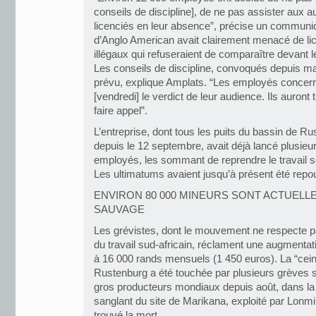
conseils de discipline], de ne pas assister aux a
licenciés en leur absence”, précise un communiqu
d’Anglo American avait clairement menacé de lic
illégaux qui refuseraient de comparaître devant l
Les conseils de discipline, convoqués depuis m
prévu, explique Amplats. “Les employés concern
[vendredi] le verdict de leur audience. Ils auront 
faire appel”.
L’entreprise, dont tous les puits du bassin de R
depuis le 12 septembre, avait déjà lancé plusie
employés, les sommant de reprendre le travail s
Les ultimatums avaient jusqu’à présent été repo
ENVIRON 80 000 MINEURS SONT ACTUEL
SAUVAGE
Les grévistes, dont le mouvement ne respecte p
du travail sud-africain, réclament une augmentati
à 16 000 rands mensuels (1 450 euros). La “ceint
Rustenburg a été touchée par plusieurs grèves 
gros producteurs mondiaux depuis août, dans la f
sanglant du site de Marikana, exploité par Lonm
trouvé la mort.