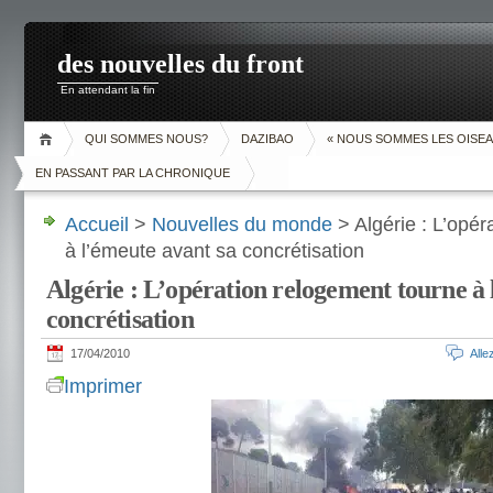
des nouvelles du front
En attendant la fin
QUI SOMMES NOUS?
DAZIBAO
« NOUS SOMMES LES OISEA
EN PASSANT PAR LA CHRONIQUE
Accueil
>
Nouvelles du monde
> Algérie : L’opér
à l’émeute avant sa concrétisation
Algérie : L’opération relogement tourne à 
concrétisation
17/04/2010
All
Imprimer