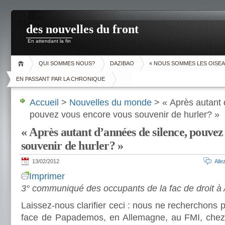
des nouvelles du front
En attendant la fin
QUI SOMMES NOUS?
DAZIBAO
« NOUS SOMMES LES OISEA
EN PASSANT PAR LA CHRONIQUE
Accueil
>
Nouvelles du monde
> « Après autant 
pouvez vous encore vous souvenir de hurler? »
« Après autant d’années de silence, pouvez
souvenir de hurler? »
13/02/2012
All
Imprimer
3° communiqué des occupants de la fac de droit à
Laissez-nous clarifier ceci : nous ne recherchons 
face de Papademos, en Allemagne, au FMI, chez l