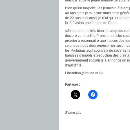
rien», a lancé le jeune homme de 26 ans
Bien qu’en majorité, les jeunes n’étaient 
40 ans mais je m’inclue dans cette génér
de 22 ans, moi aussi je n’ai qu’un contra
la télévision une femme de Porto.
«Je comprends très bien les angoisses et
déclaré vendredi le Premier ministre socia
premier à reconnaître que l’accès des je
celui que nous désirerions.» En raison des
les Portugais sont soumis à de sévères re
hausses d’impôts et réduction des prestat
gouvernement socialiste a annoncé un 
d’austérité.
Liberation,(Source AFP)
Partager :
J’aime ça :