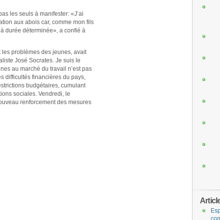
.
pas les seuls à manifester: «J’ai
ation aux abois car, comme mon fils
t à durée déterminée», a confié à
 les problèmes des jeunes, avait
liste José Socrates. Je suis le
unes au marché du travail n’est pas
 difficultés financières du pays,
strictions budgétaires, cumulant
ions sociales. Vendredi, le
nouveau renforcement des mesures
Articl
Esp
com