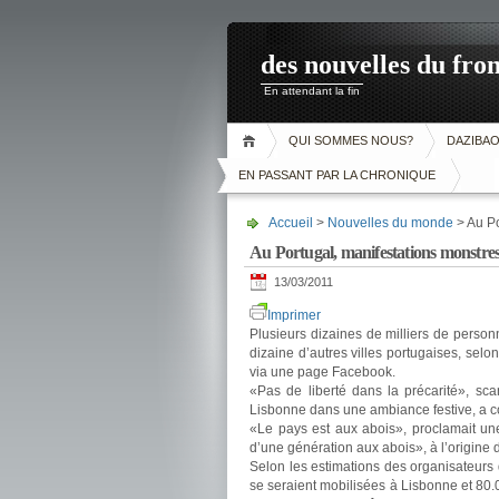
des nouvelles du fron
En attendant la fin
QUI SOMMES NOUS?
DAZIBA
EN PASSANT PAR LA CHRONIQUE
Accueil
>
Nouvelles du monde
> Au Po
Au Portugal, manifestations monstres 
13/03/2011
Imprimer
Plusieurs dizaines de milliers de perso
dizaine d’autres villes portugaises, selo
via une page Facebook.
«Pas de liberté dans la précarité», sca
Lisbonne dans une ambiance festive, a co
«Le pays est aux abois», proclamait une
d’une génération aux abois», à l’origine 
Selon les estimations des organisateur
se seraient mobilisées à Lisbonne et 80.0