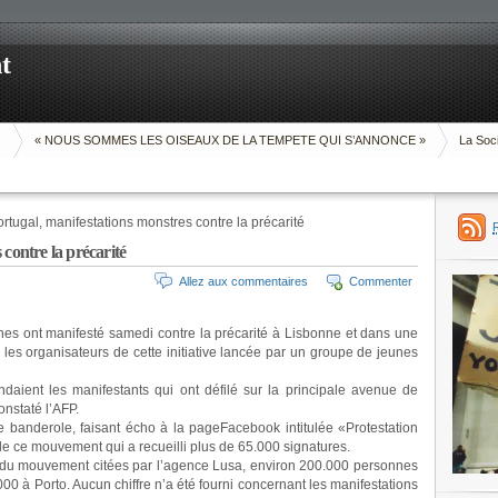
t
O
« NOUS SOMMES LES OISEAUX DE LA TEMPETE QUI S’ANNONCE »
La Soci
rtugal, manifestations monstres contre la précarité
contre la précarité
Allez aux commentaires
Commenter
nnes ont manifesté samedi contre la précarité à Lisbonne et dans une
n les organisateurs de cette initiative lancée par un groupe de jeunes
ndaient les manifestants qui ont défilé sur la principale avenue de
nstaté l’AFP.
 banderole, faisant écho à la pageFacebook intitulée «Protestation
de ce mouvement qui a recueilli plus de 65.000 signatures.
s du mouvement citées par l’agence Lusa, environ 200.000 personnes
00 à Porto. Aucun chiffre n’a été fourni concernant les manifestations