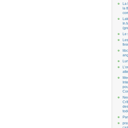
La 
la 
co
Lat
In.
(gr
Le 
Les
fini
lib
ang
Lun
L’o
att
Mee
Int
pou
Co
Nec
Crí
des
tod
Par
pra
( t