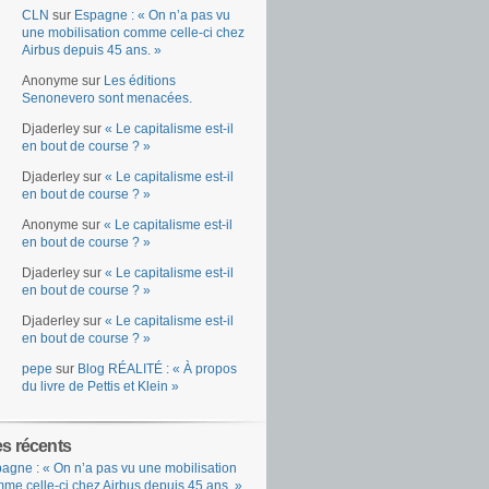
CLN
sur
Espagne : « On n’a pas vu
une mobilisation comme celle-ci chez
Airbus depuis 45 ans. »
Anonyme
sur
Les éditions
Senonevero sont menacées.
Djaderley
sur
« Le capitalisme est-il
en bout de course ? »
Djaderley
sur
« Le capitalisme est-il
en bout de course ? »
Anonyme
sur
« Le capitalisme est-il
en bout de course ? »
Djaderley
sur
« Le capitalisme est-il
en bout de course ? »
Djaderley
sur
« Le capitalisme est-il
en bout de course ? »
pepe
sur
Blog RÉALITÉ : « À propos
du livre de Pettis et Klein »
es récents
agne : « On n’a pas vu une mobilisation
me celle-ci chez Airbus depuis 45 ans. »