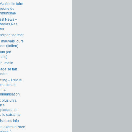
Matérielle faire
théorie du
mmunisme
est News –
Medias.Res
ec)
serpent de mer
 mauvais jours
ront (italien)
com (en
lais)
di matin
rage se fait
endre
ting – Revue
ernationale
r la
mmunisation
 plus ultra
tica
piadada de
o lo existente
is luttes info
telekomunizace
chèque )