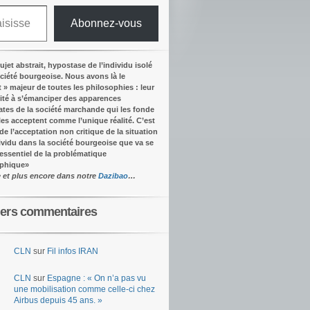
Abonnez-vous
ujet abstrait, hypostase de l’individu isolé
ociété bourgeoise. Nous avons là le
t » majeur de toutes les philosophies : leur
ité à s’émanciper des apparences
tes de la société marchande qui les fonde
lles acceptent comme l’unique réalité.
C’est
 de l’acceptation non critique de la situation
dividu dans la société bourgeoise que va se
’essentiel de la problématique
ophique
»
e et plus encore dans notre
Dazibao
…
iers commentaires
CLN
sur
Fil infos IRAN
CLN
sur
Espagne : « On n’a pas vu
une mobilisation comme celle-ci chez
Airbus depuis 45 ans. »