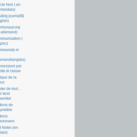
cle Noir ( en
rlandais)
uǎng journal闯
glish)
mmunaut.org
 allemand)
munisation (
grec)
munists in
lemand/anglais)
nessioni per
lotta di classe
tique de la
eur
ter de tout…
r tenir
ssentiel
tions de
symétrie
tions
nonevero
 Notes (en
lais)