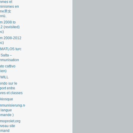
mmes et
minismes en
ine男女
nnü.
m 2008 to
2 (revisited)
ec)
om 2008-2012
ec)
İMATLOS turc
 Salta –
mmunisation
ato cattivo
lien)
 WILL
endo sur le
port entre
res et classes
okiosque
munisierung.net
 langue
emande )
moprolet.org
veau site
lemand