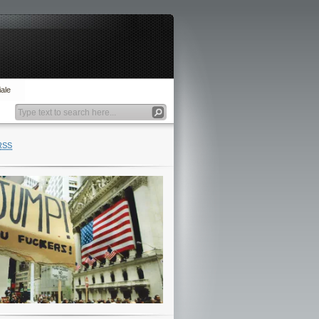
ale
RSS