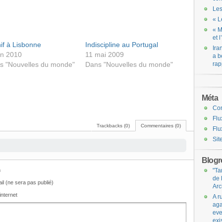
Les
« L
« M
et 
if à Lisbonne
Indiscipline au Portugal
Ira
in 2010
11 mai 2009
a b
s "Nouvelles du monde"
Dans "Nouvelles du monde"
rap
Méta
Co
Flu
Trackbacks (0)
Commentaires (0)
Flu
Sit
Blogro
m
"Ta
de 
il (ne sera pas publié)
Arc
internet
A r
aga
eve
exi