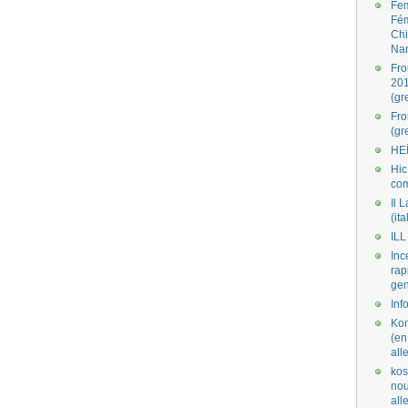
Fe
Fé
Ch
Na
Fro
201
(gr
Fr
(gr
HE
Hic
co
Il L
(ita
ILL
Inc
rap
gen
Inf
Kom
(en
all
kos
nou
al