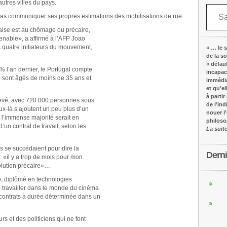
tres villes du pays.
Saisissez votre adresse e-mail…
pas communiquer ses propres estimations des mobilisations de rue.
gaise est au chômage ou précaire,
tenable», a affirmé à l’AFP Joao
 quatre initiateurs du mouvement,
« … le s
de la s
« défau
 l’an dernier, le Portugal compte
incapac
é sont âgés de moins de 35 ans et
immédia
et qu’e
à partir
élevé, avec 720.000 personnes sous
de l’in
ux-là s’ajoutent un peu plus d’un
nouer l
t l’immense majorité serait en
philos
’un contrat de travail, selon les
La suit
es se succédaient pour dire la
Dern
 «il y a trop de mois pour mon
volution précaire»…
o, diplômé en technologies
 travailler dans le monde du cinéma
 contrats à durée déterminée dans un
 et des politiciens qui ne font