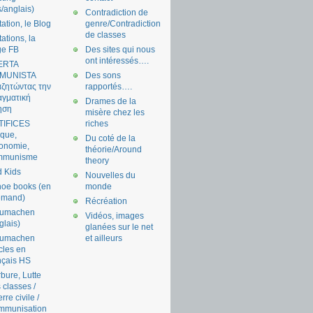
s/anglais)
Contradiction de
tation, le Blog
genre/Contradiction
de classes
tations, la
ge FB
Des sites qui nous
ont intéressés….
ERTA
MUNISTA
Des sons
ζητώντας την
rapportés….
γματική
Drames de la
ηση
misère chez les
TIFICES
riches
tique,
Du coté de la
onomie,
théorie/Around
mmunisme
theory
 Kids
Nouvelles du
oe books (en
monde
emand)
Récréation
aumachen
Vidéos, images
glais)
glanées sur le net
aumachen
et ailleurs
icles en
nçais HS
bure, Lutte
 classes /
rre civile /
mmunisation