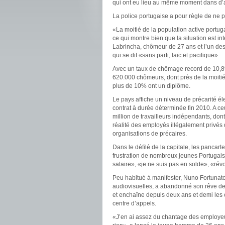
qui ont eu lieu au même moment dans d’au
La police portugaise a pour règle de ne 
«La moitié de la population active portu
ce qui montre bien que la situation est in
Labrincha, chômeur de 27 ans et l’un des
qui se dit «sans parti, laïc et pacifique».
Avec un taux de chômage record de 10,8%
620.000 chômeurs, dont près de la moiti
plus de 10% ont un diplôme.
Le pays affiche un niveau de précarité 
contrat à durée déterminée fin 2010. A ce
million de travailleurs indépendants, don
réalité des employés illégalement privés d
organisations de précaires.
Dans le défilé de la capitale, les pancart
frustration de nombreux jeunes Portugais:
salaire», «je ne suis pas en solde», «ré
Peu habitué à manifester, Nuno Fortunat
audiovisuelles, a abandonné son rêve de
et enchaîne depuis deux ans et demi les
centre d’appels.
«J’en ai assez du chantage des employeurs