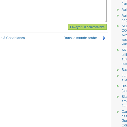
(ru
Agi
Agi
pa
AL
CO
Ανα
ion à Casablanca
Dans le monde arabe…
πρα
κίν
AR
cri
aut
co
Bad
bah
all
Bl
(an
Bl
art
fra
Car
des
Gue
Co