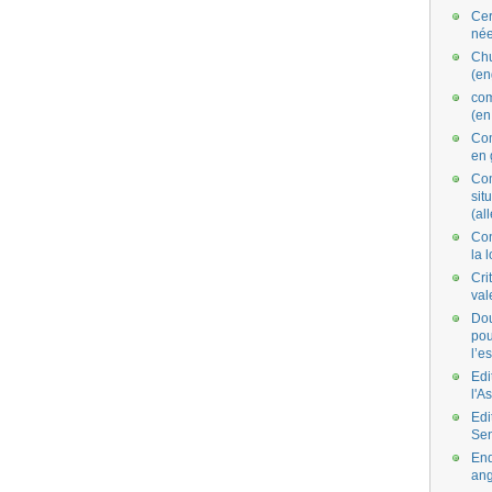
Cer
née
Ch
(en
co
(en
Com
en 
Com
situ
(al
Con
la 
Cri
val
Dou
pou
l’e
Edi
l'A
Edi
Se
End
ang