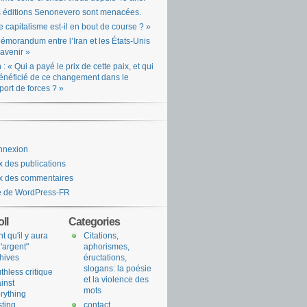
 éditions Senonevero sont menacées.
e capitalisme est-il en bout de course ? »
émorandum entre l’Iran et les États-Unis
l’avenir »
n : « Qui a payé le prix de cette paix, et qui
énéficié de ce changement dans le
port de forces ? »
nnexion
x des publications
x des commentaires
e de WordPress-FR
ll
Categories
nt qu'il y aura
Citations,
l'argent"
aphorismes,
hives
éructations,
slogans: la poésie
uthless critique
et la violence des
inst
mots
rything
sting
contact