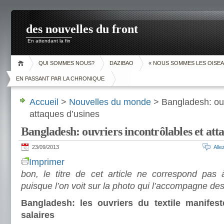
des nouvelles du front
En attendant la fin
QUI SOMMES NOUS?
DAZIBAO
« NOUS SOMMES LES OISEA
EN PASSANT PAR LA CHRONIQUE
Accueil
>
Nouvelles du monde
> Bangladesh: ouv
attaques d’usines
Bangladesh: ouvriers incontrôlables et att
23/09/2013
All
Imprimer
bon, le titre de cet article ne correspond pas
puisque l’on voit sur la photo qui l’accompagne de
Bangladesh: les ouvriers du textile manifes
salaires