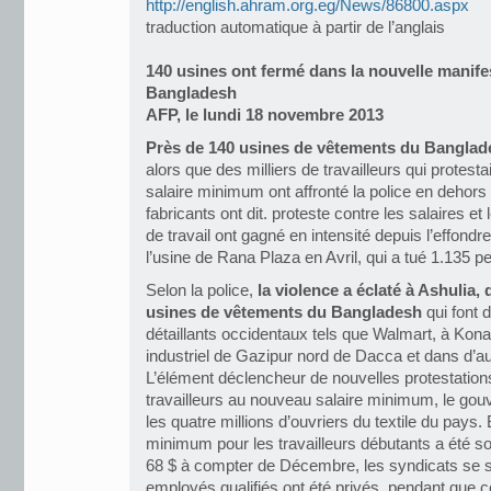
http://english.ahram.org.eg/News/86800.aspx
traduction automatique à partir de l’anglais
140 usines ont fermé dans la nouvelle manifes
Bangladesh
AFP, le lundi 18 novembre 2013
Près de 140 usines de vêtements du Banglade
alors que des milliers de travailleurs qui protes
salaire minimum ont affronté la police en dehors 
fabricants ont dit. proteste contre les salaires e
de travail ont gagné en intensité depuis l’effond
l’usine de Rana Plaza en Avril, qui a tué 1.135 
Selon la police,
la violence a éclaté à Ashulia,
usines de vêtements du Bangladesh
qui font
détaillants occidentaux tels que Walmart, à Konab
industriel de Gazipur nord de Dacca et dans d’au
L’élément déclencheur de nouvelles protestations
travailleurs au nouveau salaire minimum, le go
les quatre millions d’ouvriers du textile du pays. 
minimum pour les travailleurs débutants a été s
68 $ à compter de Décembre, les syndicats se so
employés qualifiés ont été privés, pendant que c