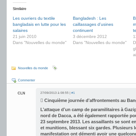
Similaire
Les ouvriers du textile
Bangladesh : Les
B
bangladais en lutte pour les
caillassages d’usines
m
salaires
continuent
t
21 juin 2010
3 décembre 2012
1
Dans "Nouvelles du monde"
Dans "Nouvelles du monde"
D
g
a
Nouvelles du monde
Commenter
CLN
27/09/2013 à 08:55 |
#1

Cinquième journée d’affrontements au Ba
L’attaque d’un camp de paramilitaires à Gazi
nord de Dacca, a été également rapportée pou
23 septembre 2013. Les assaillants se sont 
et munitions, blessant six gardes. Plusieurs l
manifestation ont démenti avoir une quelcon