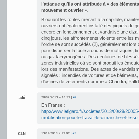
l’attaque qu’ils ont attribuée à « des élément
mouvement ouvrier ».
Bloquant les routes menant à la capitale, manifes
ouvriers ont également installé des piquets de g
encore en fonctionnement et vandalisé une dizain
cinq jours, les affrontements violents entre les m
l’ordre se sont succédés (2), généralement lors 
pour disperser la foule à coups de matraques, ti
ou gaz lacrymogènes. Des centaines de blessés
zones industrielles où se sont produit les émeu
lors des manifestations. Des actes de vandalis
signalés : incendies de voitures et de bâtiments
d’usines de vêtements comme à Chandra, Palli B
adé
28/09/2013 à 14:23 |
#2
En Franse :
http://www.lefigaro.fr/societes/2013/09/28/20
mobilisation-pour-le-travail-le-dimanche-et-le-soi
CLN
13/11/2013 à 13:02 |
#3