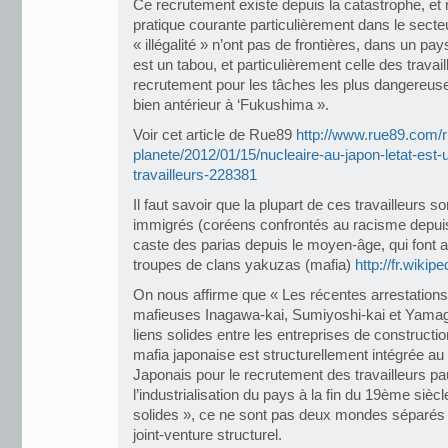
Ce recrutement existe depuis la catastrophe, et n
pratique courante particulièrement dans le secteu
« illégalité » n’ont pas de frontières, dans un pay
est un tabou, et particulièrement celle des travail
recrutement pour les tâches les plus dangereuse
bien antérieur à ‘Fukushima ».
Voir cet article de Rue89
http://www.rue89.com/
planete/2012/01/15/nucleaire-au-japon-letat-est-u
travailleurs-228381
Il faut savoir que la plupart de ces travailleurs 
immigrés (coréens confrontés au racisme depui
caste des parias depuis le moyen-âge, qui font 
troupes de clans yakuzas (mafia)
http://fr.wiki
On nous affirme que « Les récentes arrestations
mafieuses Inagawa-kai, Sumiyoshi-kai et Yama
liens solides entre les entreprises de constructio
mafia japonaise est structurellement intégrée au p
Japonais pour le recrutement des travailleurs p
l’industrialisation du pays à la fin du 19ème siècle
solides », ce ne sont pas deux mondes séparés q
joint-venture structurel.