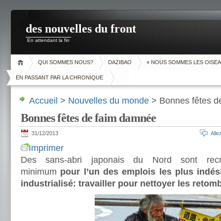
des nouvelles du front
En attendant la fin
QUI SOMMES NOUS?
DAZIBAO
« NOUS SOMMES LES OISEA
EN PASSANT PAR LA CHRONIQUE
Accueil
>
Nouvelles du monde
> Bonnes fêtes d
Bonnes fêtes de faim damnée
31/12/2013
All
Imprimer
Des sans-abri japonais du Nord sont recr
minimum
pour l’un des emplois les plus indés
industrialisé: travailler pour nettoyer les reto