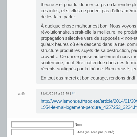
théorie » et pour lui donner corps ou la rendre plu
ces infos, et si elles ne parlent pas d’elles-m
de les faire parler.
À quelque chose malheur est bon. Nous voyons q
révolutionnaire, serait-elle la meilleure, ne produ
propagation sélective vers de supposés « non-su
qu’aux heures où elle descend dans la rue, comm
structure produit les sujets de sa destruction, 
croyait… Ce qui se passe actuellement nous mon
souterraine, peut-être inattendue dans ces for
récents soulignés par la théorie. Bien creusé, je
En tout cas merci et bon courage, rendons dndf 
adé
31/01/2014 à 12:49 |
#4
http://www.lemonde.fr/societe/article/2014/01/30
1954-le-mal-logement-perdure_4357253_3224.h
Nom
E-Mail (ne sera pas publié)