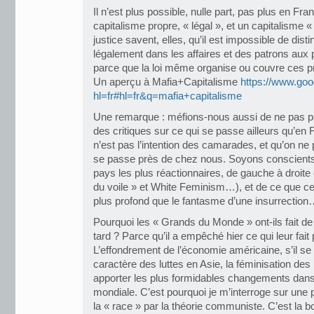
Il n’est plus possible, nulle part, pas plus en Fr
capitalisme propre, « légal », et un capitalisme «
justice savent, elles, qu’il est impossible de dis
légalement dans les affaires et des patrons aux p
parce que la loi même organise ou couvre ces pr
Un aperçu à Mafia+Capitalisme
https://www.goo
hl=fr#hl=fr&q=mafia+capitalisme
Une remarque : méfions-nous aussi de ne pas par
des critiques sur ce qui se passe ailleurs qu’en 
n’est pas l’intention des camarades, et qu’on ne 
se passe près de chez nous. Soyons conscients
pays les plus réactionnaires, de gauche à droite e
du voile » et White Feminism…), et de ce que cel
plus profond que le fantasme d’une insurrectio
Pourquoi les « Grands du Monde » ont-ils fait d
tard ? Parce qu’il a empêché hier ce qui leur fait 
L’effondrement de l’économie américaine, s’il se v
caractère des luttes en Asie, la féminisation de
apporter les plus formidables changements dans l
mondiale. C’est pourquoi je m’interroge sur une 
la « race » par la théorie communiste. C’est la 