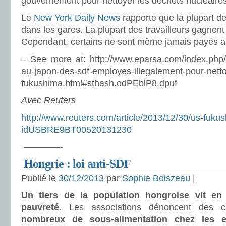
gouvernement pour nettoyer les déchets nucléaires
Le
New York Daily News
rapporte que la plupart d
dans les gares. La plupart des travailleurs gagnent
Cependant, certains ne sont même jamais payés apr
– See more at: http://www.eparsa.com/index.php/n
au-japon-des-sdf-employes-illegalement-pour-netto
fukushima.html#sthash.odPEblP8.dpuf
Avec Reuters
http://www.reuters.com/article/2013/12/30/us-fuku
idUSBRE9BT00520131230
————-
Hongrie : loi anti-SDF
Publié le
30/12/2013
par
Sophie Boiszeau
|
Un tiers de la population hongroise vit e
pauvreté.
Les associations dénoncent des
nombreux de
sous-alimentation chez les 