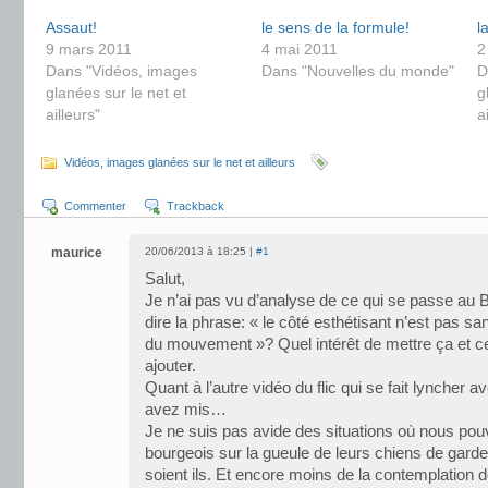
Assaut!
le sens de la formule!
l
9 mars 2011
4 mai 2011
2
Dans "Vidéos, images
Dans "Nouvelles du monde"
D
glanées sur le net et
g
ailleurs"
a
Vidéos, images glanées sur le net et ailleurs
Commenter
Trackback
maurice
20/06/2013 à 18:25 |
#1
Salut,
Je n’ai pas vu d’analyse de ce qui se passe au Br
dire la phrase: « le côté esthétisant n’est pas s
du mouvement »? Quel intérêt de mettre ça et c
ajouter.
Quant à l’autre vidéo du flic qui se fait lyncher
avez mis…
Je ne suis pas avide des situations où nous po
bourgeois sur la gueule de leurs chiens de gard
soient ils. Et encore moins de la contemplation 