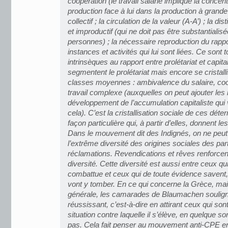
coopération (le travail salarié implique la conce
production face à lui dans la production à grande é
collectif ; la circulation de la valeur (A-A’) ; la dis
et improductif (qui ne doit pas être substantialisé
personnes) ; la nécessaire reproduction du rappo
instances et activités qui lui sont liées. Ce sont
intrinsèques au rapport entre prolétariat et capit
segmentent le prolétariat mais encore se cristall
classes moyennes : ambivalence du salaire, coo
travail complexe (auxquelles on peut ajouter les
développement de l’accumulation capitaliste qui 
cela). C’est la cristallisation sociale de ces dét
façon particulière qui, à partir d’elles, donnent 
Dans le mouvement dit des Indignés, on ne peut 
l’extrême diversité des origines sociales des part
réclamations. Revendications et rêves renforcent
diversité. Cette diversité est aussi entre ceux qu
combattue et ceux qui de toute évidence savent, 
vont y tomber. En ce qui concerne la Grèce, ma
générale, les camarades de Blaumachen soulig
réussissant, c’est-à-dire en attirant ceux qui son
situation contre laquelle il s’élève, en quelque so
pas. Cela fait penser au mouvement anti-CPE en