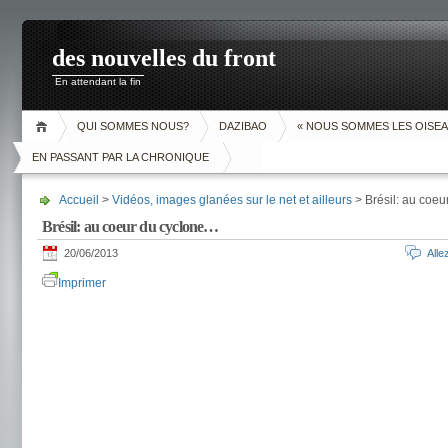
des nouvelles du front
En attendant la fin
QUI SOMMES NOUS?
DAZIBAO
« NOUS SOMMES LES OISEA
EN PASSANT PAR LA CHRONIQUE
Accueil
>
Vidéos, images glanées sur le net et ailleurs
> Brésil: au coe
Brésil: au coeur du cyclone…
20/06/2013
All
Imprimer