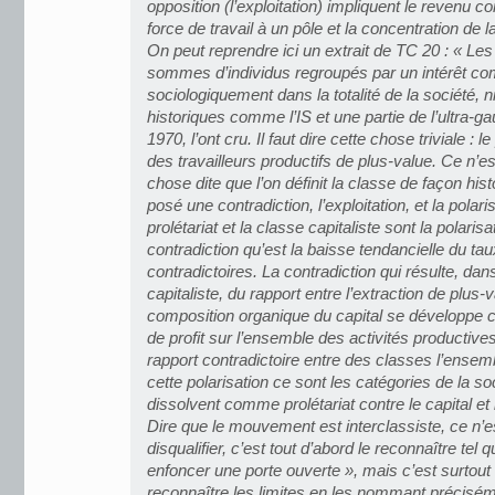
opposition (l’exploitation) impliquent le revenu 
force de travail à un pôle et la concentration de la
On peut reprendre ici un extrait de TC 20 : « Le
sommes d’individus regroupés par un intérêt 
sociologiquement dans la totalité de la société, n
historiques comme l’IS et une partie de l’ultra-
1970, l’ont cru. Il faut dire cette chose triviale : l
des travailleurs productifs de plus-value. Ce n’es
chose dite que l’on définit la classe de façon his
posé une contradiction, l’exploitation, et la polar
prolétariat et la classe capitaliste sont la polarisa
contradiction qu’est la baisse tendancielle du taux
contradictoires. La contradiction qui résulte, da
capitaliste, du rapport entre l’extraction de plus-
composition organique du capital se développe
de profit sur l’ensemble des activités productiv
rapport contradictoire entre des classes l’ensem
cette polarisation ce sont les catégories de la so
dissolvent comme prolétariat contre le capital et l
Dire que le mouvement est interclassiste, ce n’
disqualifier, c’est tout d’abord le reconnaître tel q
enfoncer une porte ouverte », mais c’est surtout
reconnaître les limites en les nommant précisém