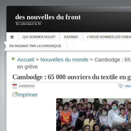
des nouvelles du front
En attendant la fin
QUI SOMMES NOUS?
DAZIBAO
« NOUS SOMMES LES OISEA
EN PASSANT PAR LA CHRONIQUE
Accueil
>
Nouvelles du monde
> Cambodge : 65 0
en grève
Cambodge : 65 000 ouvriers du textile en 
14/09/2010
All
Imprimer