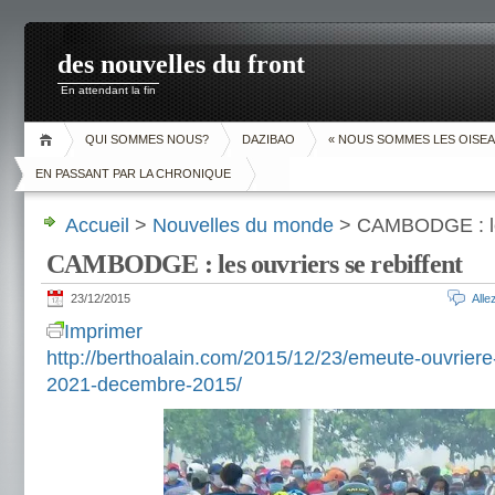
des nouvelles du front
En attendant la fin
QUI SOMMES NOUS?
DAZIBAO
« NOUS SOMMES LES OISEA
EN PASSANT PAR LA CHRONIQUE
Accueil
>
Nouvelles du monde
> CAMBODGE : les
CAMBODGE : les ouvriers se rebiffent
23/12/2015
All
Imprimer
http://berthoalain.com/2015/12/23/emeute-ouvriere
2021-decembre-2015/