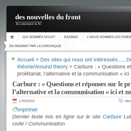
des nouvelles du front
En attendant la fin
QUI SOMMES NOUS?
DAZIBAO
« NOUS SOMMES LES OISEA
EN PASSANT PAR LA CHRONIQUE
Accueil
>
Des sites qui nous ont intéressés....
,
D
théorie/Around theory
> Carbure : « Questions et
prolétariat, l’alternative et la communisation « ic
Carbure : « Questions et réponses sur le pr
l’alternative et la communisation « ici et 
17/03/2018
All
Imprimer
Dernier texte mis en ligne sur le site
Carbure
Lut
civile / Communisation