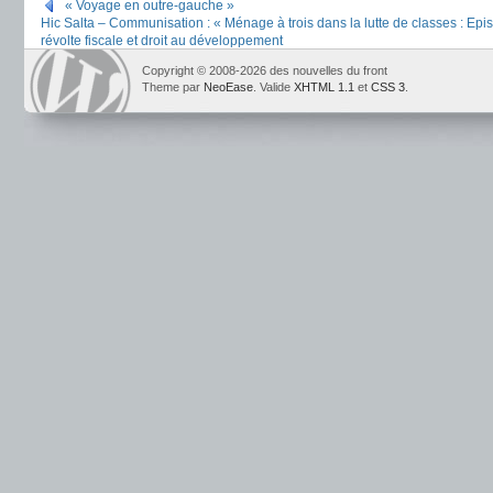
« Voyage en outre-gauche »
Hic Salta – Communisation : « Ménage à trois dans la lutte de classes : Epis
révolte fiscale et droit au développement
Copyright © 2008-2026 des nouvelles du front
Theme par
NeoEase
. Valide
XHTML 1.1
et
CSS 3
.