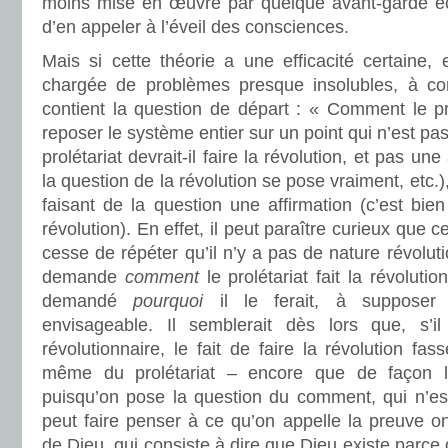
moins mise en œuvre par quelque avant-garde éc
d’en appeler à l’éveil des consciences.
Mais si cette théorie a une efficacité certaine,
chargée de problèmes presque insolubles, à c
contient la question de départ : « Comment le prol
reposer le système entier sur un point qui n’est pa
prolétariat devrait-il faire la révolution, et pas un
la question de la révolution se pose vraiment, etc.), 
faisant de la question une affirmation (c’est bien l
révolution). En effet, il peut paraître curieux que 
cesse de répéter qu’il n’y a pas de nature révoluti
demande
comment
le prolétariat fait la révolut
demandé
pourquoi
il le ferait, à suppose
envisageable. Il semblerait dès lors que, s’
révolutionnaire, le fait de faire la révolution fass
même du prolétariat – encore que de façon l
puisqu’on pose la question du comment, qui n’e
peut faire penser à ce qu’on appelle la preuve on
de Dieu, qui consiste à dire que Dieu existe parce q