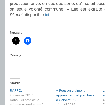
production privé, en quelque sorte, qu’il serait possi
sa seule volonté commune. » Elle est extraite
l’Appel
, disponible
ici.
Partager :
J’aime ça :
Similaire
RAPPEL
« Peut-on vraiment
L
25 janvier 2017
apprendre quelque chose
s
Dans "Du coté de la
d’Octobre ? »
4
théorie/Around theory"
11 avril 2019
D