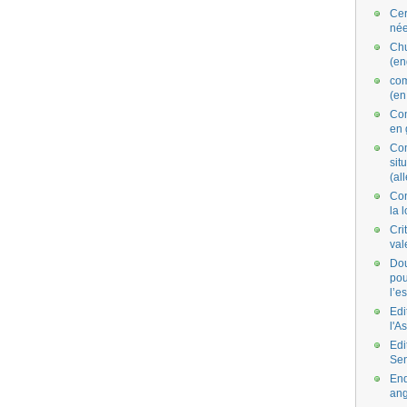
Cer
née
Ch
(en
co
(en
Com
en 
Com
situ
(al
Con
la 
Cri
val
Dou
pou
l’e
Edi
l'A
Edi
Se
End
ang