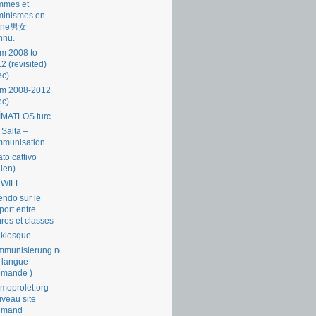
mmes et
minismes en
ine男女
nnü.
m 2008 to
2 (revisited)
ec)
om 2008-2012
ec)
İMATLOS turc
 Salta –
mmunisation
ato cattivo
lien)
 WILL
endo sur le
port entre
res et classes
okiosque
munisierung.net
 langue
emande )
moprolet.org
veau site
lemand