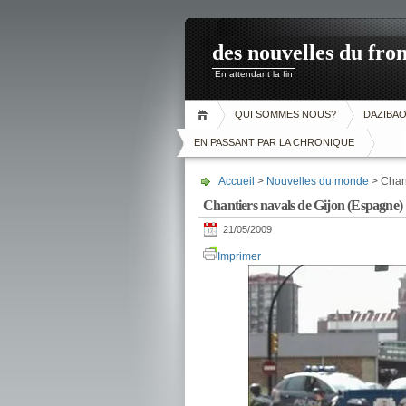
des nouvelles du fron
En attendant la fin
QUI SOMMES NOUS?
DAZIBA
EN PASSANT PAR LA CHRONIQUE
Accueil
>
Nouvelles du monde
> Chant
Chantiers navals de Gijon (Espagne)
21/05/2009
Imprimer