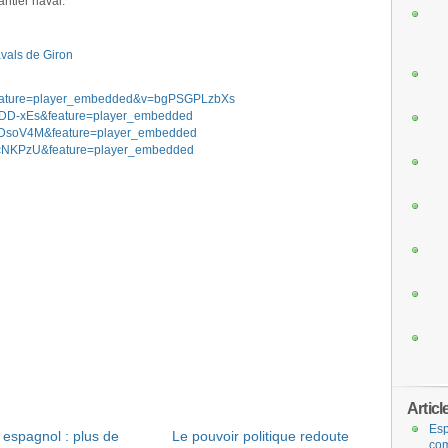
antier naval.
avals de Giron
feature=player_embedded&v=bgPSGPLzbXs
ODD-xEs&feature=player_embedded
oDsoV4M&feature=player_embedded
2cNKPzU&feature=player_embedded
Articl
Esp
 espagnol : plus de
Le pouvoir politique redoute
com