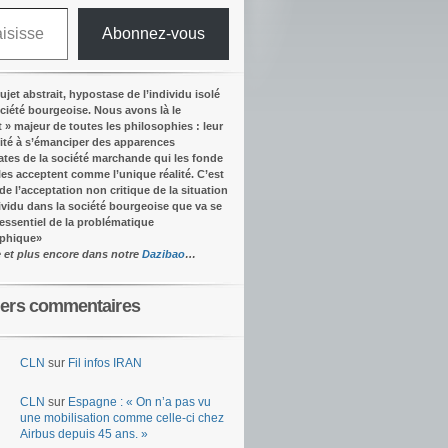
Abonnez-vous
ujet abstrait, hypostase de l’individu isolé
ociété bourgeoise. Nous avons là le
t » majeur de toutes les philosophies : leur
ité à s’émanciper des apparences
tes de la société marchande qui les fonde
lles acceptent comme l’unique réalité.
C’est
 de l’acceptation non critique de la situation
dividu dans la société bourgeoise que va se
’essentiel de la problématique
ophique
»
e et plus encore dans notre
Dazibao
…
iers commentaires
CLN
sur
Fil infos IRAN
CLN
sur
Espagne : « On n’a pas vu
une mobilisation comme celle-ci chez
Airbus depuis 45 ans. »