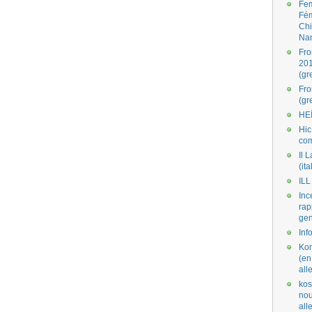
Fe
Fé
Ch
Na
Fro
201
(gr
Fr
(gr
HE
Hic
co
Il L
(ita
ILL
Inc
rap
gen
Inf
Kom
(en
all
kos
nou
al