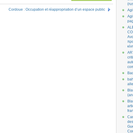
(ru
Cordoue : Occupation et réappropriation d’un espace public
Agi
Agi
pa
AL
CO
Ανα
πρα
κίν
AR
cri
aut
co
Bad
bah
all
Bl
(an
Bl
art
fra
Car
des
Gue
Co