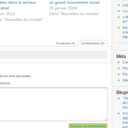
bles dans le secteur
un grand mouvement social
Les
striel
26 janvier 2009
« L
uin 2012
Dans "Nouvelles du monde"
« M
s "Nouvelles du monde"
et 
Ira
a b
rap
Trackbacks (0)
Commentaires (0)
Méta
Co
Flu
m
Flu
il (ne sera pas publié)
Sit
internet
Blogro
"Ta
de 
Arc
A r
aga
eve
exi