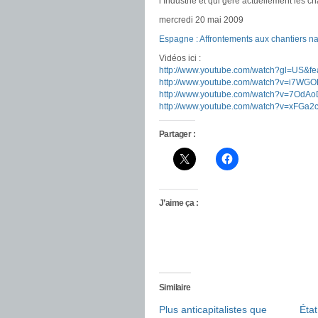
l’Industrie et qui gère actuellement les ch
mercredi 20 mai 2009
Espagne : Affrontements aux chantiers n
Vidéos ici :
http://www.youtube.com/watch?gl=US&
http://www.youtube.com/watch?v=i7WG
http://www.youtube.com/watch?v=7OdA
http://www.youtube.com/watch?v=xFGa
Partager :
J’aime ça :
Similaire
Plus anticapitalistes que
État