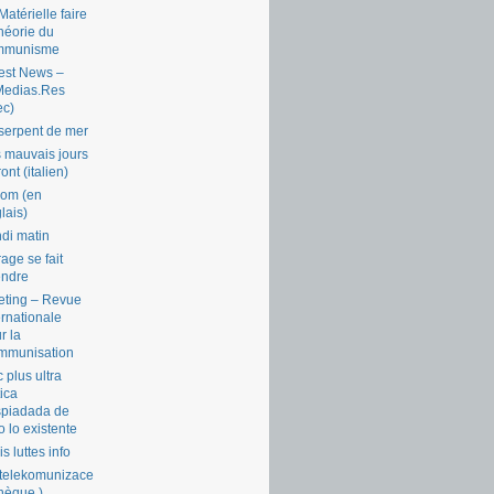
Matérielle faire
théorie du
mmunisme
est News –
Medias.Res
ec)
serpent de mer
 mauvais jours
ront (italien)
com (en
lais)
di matin
rage se fait
endre
ting – Revue
ernationale
r la
mmunisation
 plus ultra
tica
piadada de
o lo existente
is luttes info
telekomunizace
chèque )