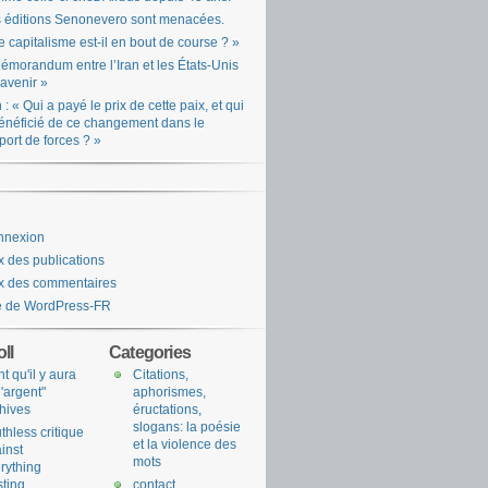
 éditions Senonevero sont menacées.
e capitalisme est-il en bout de course ? »
émorandum entre l’Iran et les États-Unis
l’avenir »
n : « Qui a payé le prix de cette paix, et qui
énéficié de ce changement dans le
port de forces ? »
nnexion
x des publications
x des commentaires
e de WordPress-FR
ll
Categories
nt qu'il y aura
Citations,
l'argent"
aphorismes,
hives
éructations,
slogans: la poésie
uthless critique
et la violence des
inst
mots
rything
sting
contact