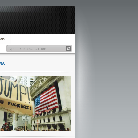
ale
RSS