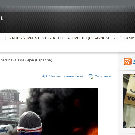
t
O
« NOUS SOMMES LES OISEAUX DE LA TEMPETE QUI S’ANNONCE »
La Soci
iers navals de Gijon (Espagne)
Allez aux commentaires
Commenter