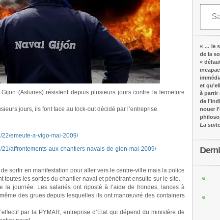
Saisissez votre adresse e-mail…
« … le s
de la s
« défau
incapac
immédia
et qu’e
Gijon (Asturies) résistent depuis plusieurs jours contre la fermeture
à partir
de l’in
sieurs jours, ils font face au lock-out décidé par l’entreprise.
nouer l
philos
La suit
5/22/emeute-a-vigo-mai-2009/
Dern
5/21/affrontements-aux-chantiers-navals-de-gion-mai-2009/
de sortir en manifestation pour aller vers le centre-ville mais la police
outes les sorties du chantier naval et pénétrant ensuite sur le site.
e la journée. Les salariés ont riposté à l’aide de frondes, lances à
t même des grues depuis lesquelles ils ont manœuvré des containers
l’effectif par la PYMAR, entreprise d’Etat qui dépend du ministère de