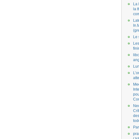
La 
la 
co
Lat
In.
(gr
Le 
Les
fini
lib
ang
Lun
L’o
att
Mee
Int
pou
Co
Nec
Crí
des
tod
Par
pra
( t