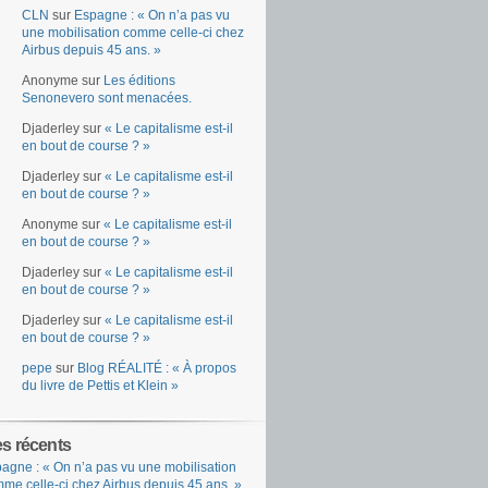
CLN
sur
Espagne : « On n’a pas vu
une mobilisation comme celle-ci chez
Airbus depuis 45 ans. »
Anonyme
sur
Les éditions
Senonevero sont menacées.
Djaderley
sur
« Le capitalisme est-il
en bout de course ? »
Djaderley
sur
« Le capitalisme est-il
en bout de course ? »
Anonyme
sur
« Le capitalisme est-il
en bout de course ? »
Djaderley
sur
« Le capitalisme est-il
en bout de course ? »
Djaderley
sur
« Le capitalisme est-il
en bout de course ? »
pepe
sur
Blog RÉALITÉ : « À propos
du livre de Pettis et Klein »
es récents
agne : « On n’a pas vu une mobilisation
me celle-ci chez Airbus depuis 45 ans. »