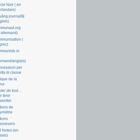
cle Noir ( en
rlandais)
uǎng journal闯
glish)
mmunaut.org
 allemand)
munisation (
grec)
munists in
lemand/anglais)
nessioni per
lotta di classe
tique de la
eur
ter de tout…
r tenir
ssentiel
tions de
symétrie
tions
nonevero
 Notes (en
lais)