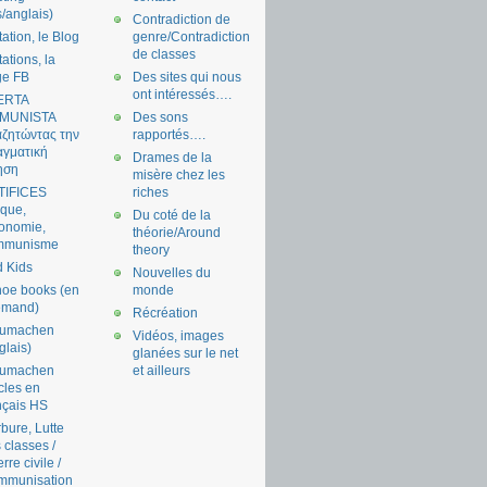
s/anglais)
Contradiction de
tation, le Blog
genre/Contradiction
de classes
tations, la
ge FB
Des sites qui nous
ont intéressés….
ERTA
MUNISTA
Des sons
ζητώντας την
rapportés….
γματική
Drames de la
ηση
misère chez les
TIFICES
riches
tique,
Du coté de la
onomie,
théorie/Around
mmunisme
theory
 Kids
Nouvelles du
oe books (en
monde
emand)
Récréation
aumachen
Vidéos, images
glais)
glanées sur le net
aumachen
et ailleurs
icles en
nçais HS
bure, Lutte
 classes /
rre civile /
mmunisation