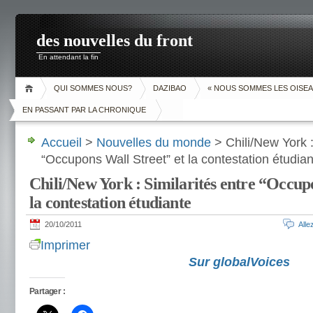
des nouvelles du front
En attendant la fin
QUI SOMMES NOUS?
DAZIBAO
« NOUS SOMMES LES OISEA
EN PASSANT PAR LA CHRONIQUE
Accueil
>
Nouvelles du monde
> Chili/New York :
“Occupons Wall Street” et la contestation étudia
Chili/New York : Similarités entre “Occup
la contestation étudiante
20/10/2011
All
Imprimer
Sur globalVoices
Partager :