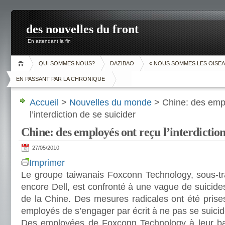
des nouvelles du front
En attendant la fin
QUI SOMMES NOUS?
DAZIBAO
« NOUS SOMMES LES OISEA
EN PASSANT PAR LA CHRONIQUE
Accueil
>
Nouvelles du monde
> Chine: des emp
l’interdiction de se suicider
Chine: des employés ont reçu l’interdiction
27/05/2010
Imprimer
Le groupe taiwanais Foxconn Technology, sous-tra
encore Dell, est confronté à une vague de suicid
de la Chine. Des mesures radicales ont été pri
employés de s’engager par écrit à ne pas se suicid
Des employées de Foxconn Technology à leur bal