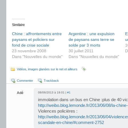
Similaire
Chine : affrontements entre
Argentine : une expulsion
E
paysans et policiers sur
de paysans sans terre se
u
fond de crise sociale
solde par 3 morts
1
23 novembre 2008
30 juillet 2011
D
Dans "Nouvelles du monde"
Dans "Nouvelles du monde"
Vidéos, images glanées sur le net et ailleurs
Commenter
Trackback
Adé
08/06/2013 à 19:01 |
#1
immolation dans un bus en Chine :plus de 40 vic
http://weibo.blog.lemonde.fr/2013/06/08/la-chin
Violences policières :
http://weibo.blog.lemonde.fr/2013/06/04/violenc
scandale-en-chine/#comment-2752