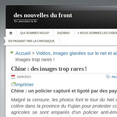
des nouvelles du front
En attendant la fin
QUI SOMMES NOUS?
DAZIBAO
« NOUS SOMMES LES OISEA
EN PASSANT PAR LA CHRONIQUE
Accueil
>
Vidéos, images glanées sur le net et ai
images trop rares !
Chine : des images trop rares !
14/05/2013
All
Imprimer
Chine : un policier capturé et ligoté par des pa
Malgré la censure, les photos font le tour du Net
colère dans la province du Fujian pour protester con
agricoles se sont emparés d’un policier anti-éme