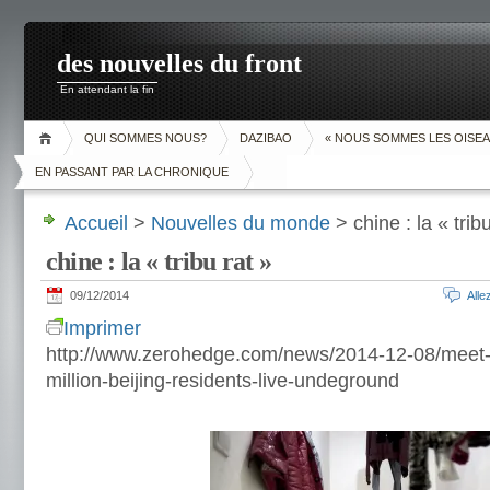
des nouvelles du front
En attendant la fin
QUI SOMMES NOUS?
DAZIBAO
« NOUS SOMMES LES OISEA
EN PASSANT PAR LA CHRONIQUE
Accueil
>
Nouvelles du monde
> chine : la « tribu
chine : la « tribu rat »
09/12/2014
All
Imprimer
http://www.zerohedge.com/news/2014-12-08/meet-
million-beijing-residents-live-undeground