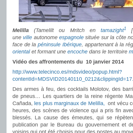
1
Melilla
(Tamelilt ou Mritch en
tamazight
[«
une
ville
autonome
espagnole
située sur la côte no
face de la
péninsule Ibérique
, appartenant à la r
oriental
et formant une
encoche
dans le territoire
m
Vidéo des affrontements du 10 janvier 2014
http://www.telecinco.es/mdsvideo/popup.html?
contentId=MDSVID20140110_0212&clippingId=17.
Des armes à feu, des cocktails Molotov, des barr
de pneus… Les quartiers de la reine régente Mar
Cañada,
les plus marginaux de Melilla,
ont vécu ce
heures, des scènes de violence qui a pris fin av
blessés. La cause des émeutes, qui se répèten
publication par le Bureau du gouvernement et de 
voisins qui ont été choisis pour des postes au moye