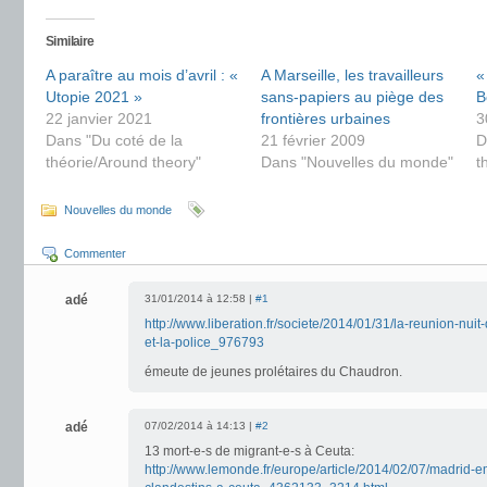
Similaire
A paraître au mois d’avril : «
A Marseille, les travailleurs
«
Utopie 2021 »
sans-papiers au piège des
B
22 janvier 2021
frontières urbaines
3
Dans "Du coté de la
21 février 2009
D
théorie/Around theory"
Dans "Nouvelles du monde"
t
Nouvelles du monde
Commenter
adé
31/01/2014 à 12:58 |
#1
http://www.liberation.fr/societe/2014/01/31/la-reunion-nui
et-la-police_976793
émeute de jeunes prolétaires du Chaudron.
adé
07/02/2014 à 14:13 |
#2
13 mort-e-s de migrant-e-s à Ceuta:
http://www.lemonde.fr/europe/article/2014/02/07/madrid-