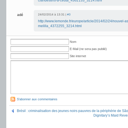
clandestins-a-ceuta_4362133_3214.html
adé
24/02/2014 à 13:31 |
#3
http://www.lemonde.fr/europe/article/2014/02/24/nouvel-a
melilla_4372255_3214.html
Nom
E-Mail (ne sera pas publié)
Site internet
S'abonner aux commentaires
Brésil : criminalisation des jeunes noirs pauvres de la périphérie de Sã
Dignitary’s Maid Reve