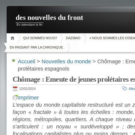
des nouvelles du front
En attendant la fin
QUI SOMMES NOUS?
DAZIBAO
« NOUS SOMMES LES OISEA
EN PASSANT PAR LA CHRONIQUE
Accueil
>
Nouvelles du monde
> Chômage : Eme
prolétaires espagnols
Chômage : Emeute de jeunes prolétaires e
12/01/2014
All
Imprimer
L’espace du monde capitaliste restructuré est un 
façon « fractale » à toutes les échelles : monde, 
régions, métropoles, quartiers. A chaque niveau d
s’articulent : un noyau « surdéveloppé » ; de
focalisations capitalistes plus ou moins denses ;