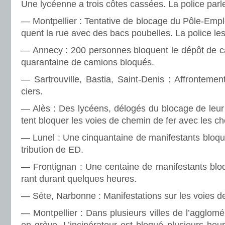
Une lycéenne a trois côtes cas­sées. La police parle
— Montpellier : Tentative de blo­cage du Pôle-Emploi
quent la rue avec des bacs pou­bel­les. La police les 
— Annecy : 200 per­son­nes blo­quent le dépôt de c
qua­ran­taine de camions blo­qués.
— Sartrouville, Bastia, Saint-Denis : Affrontement
ciers.
— Alès : Des lycéens, délo­gés du blo­cage de leur 
tent blo­quer les voies de chemin de fer avec les che
— Lunel : Une cin­quan­taine de mani­fes­tants blo­que
tri­bu­tion de ED.
— Frontignan : Une cen­taine de mani­fes­tants blo­
rant durant quel­ques heures.
— Sète, Narbonne : Manifestations sur les voies d
— Montpellier : Dans plu­sieurs villes de l’agglo­mé