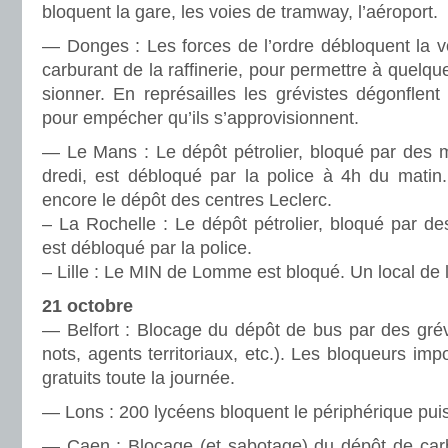
blo­quent la gare, les voies de tram­way, l’aéro­port.
— Donges : Les forces de l’ordre déblo­quent la 
car­bu­rant de la raf­fi­ne­rie, pour per­met­tre à quel
sion­ner. En repré­sailles les gré­vis­tes dégon­fl
pour empé­cher qu’ils s’appro­vi­sion­nent.
— Le Mans : Le dépôt pétro­lier, bloqué par des ma
dredi, est déblo­qué par la police à 4h du matin. 
encore le dépôt des cen­tres Leclerc.
– La Rochelle : Le dépôt pétro­lier, bloqué par des 
est déblo­qué par la police.
– Lille : Le MIN de Lomme est bloqué. Un local de
21 octobre
— Belfort : Blocage du dépôt de bus par des gré­vi
nots, agents ter­ri­to­riaux, etc.). Les blo­queurs im
gra­tuits toute la jour­née.
— Lons : 200 lycéens blo­quent le péri­phé­ri­que pui
— Caen : Blocage (et sabo­tage) du dépôt de car­bu