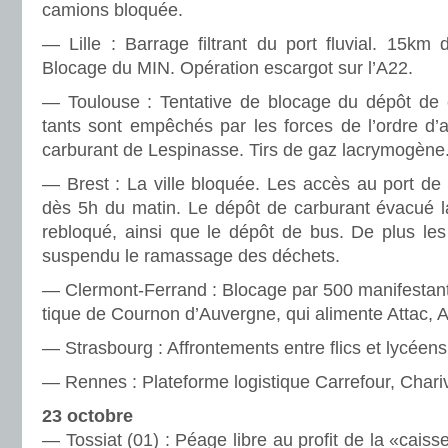
camions blo­quée.
— Lille : Barrage fil­trant du port flu­vial. 15km
Blocage du MIN. Opération escar­got sur l’A22.
— Toulouse : Tentative de blo­cage du dépôt de ca
tants sont empêchés par les forces de l’ordre d’al
car­bu­rant de Lespinasse. Tirs de gaz lacry­mo­gène
— Brest : La ville blo­quée. Les accès au port de
dès 5h du matin. Le dépôt de car­bu­rant évacué la
reblo­qué, ainsi que le dépôt de bus. De plus le
sus­pendu le ramas­sage des déchets.
— Clermont-Ferrand : Blocage par 500 mani­fes­tants 
ti­que de Cournon d’Auvergne, qui ali­mente Attac,
— Strasbourg : Affrontements entre flics et lycéens
— Rennes : Plateforme logistique Carrefour, Chariva
23 octobre
— Tossiat (01) : Péage libre au profit de la «cais