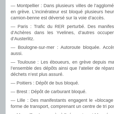
— Montpellier : Dans plu­sieurs villes de l’agglo­mé
en grève. L’inci­né­ra­teur est bloqué plu­sieurs he
camion-benne est déversé sur la voie d’accès.
— Paris : Trafic du RER per­turbé. Des mani­fes­
d’Achères dans les Yvelines, d’autres occu­pen
d’Austerlitz.
— Boulogne-sur-mer : Autoroute blo­quée. Accès 
aussi.
— Toulouse : Les éboueurs, en grève depuis mard
l’ensem­ble des dépôts ainsi que l’ate­lier de répa­
déchets n’est plus assuré.
— Poitiers : Dépôt de bus bloqué.
— Brest : Dépôt de car­bu­rant bloqué.
— Lille : Des mani­fes­tants enga­gent le «blo­cage 
forme de trans­port, com­pre­nant un centre de tri pos