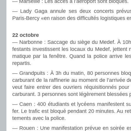
— Marseille : Les accès à l’aéro­port sont blo­qués.
— Lady Gaga annule ses deux concerts prévus
Paris-Bercy «en raison des difficultés logistiques 
22 octobre
— Narbonne : Saccage du siège du Medef. À 10h,
fes­tants inves­tis­sent les locaux du Medef, jettent mo
ma­ti­que par la fenê­tre. Quand la police arrive le
repar­tis.
— Grandpuits : À 3h du matin, 80 per­son­nes blo­
car­bu­rant de la raf­fi­ne­rie au moment de l’arri­vée d
veut faire entrer des ouvriers réqui­si­tion­nés pou
car­bu­rant. 3 per­son­nes sont légèrement bles­sées p
— Caen : 400 étudiants et lycéens mani­fes­tent su
fer. Le trafic est bloqué pen­dant 20 minu­tes. Au retou
te­ments avec la police.
— Rouen : Une mani­fes­ta­tion prévue en soirée est 