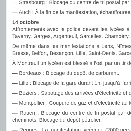
— Strasbourg : Blocage du centre de tri postal par le
— Auch : À la fin de la mani­fes­ta­tion, échauffourées
14 octobre
Affrontements avec la police devant les lycées à
Taverny, Garges, Argenteuil, Sarcelles, Chambéry,
De même dans les mani­fes­ta­tions à Lens, Nîmes
Bresse, Belfort, Besançon, Lille, Saint-Denis, Sarce
À Montreuil un lycéen est blessé à l’œil par un tir de 
— Bordeaux : Blocage du dépôt de car­bu­rant.
— Lille : Blocage de la gare durant 1h, jusqu’à l’arri
— Béziers : Sabotage des arri­vées d’électricité et 
— Montpellier : Coupure de gaz et d’électricité au
— Rouen : Blocage du centre de tri postal par des
che­mi­nots. Blocage du dépôt pétro­lier.
— Rennes : La mani­fes­ta­tion lycéenne (2000 per­