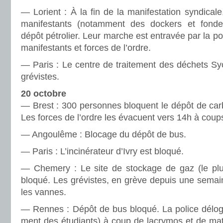
— Lorient : À la fin de la mani­fes­ta­tion syn­di­cal
mani­fes­tants (notam­ment des dockers et fon­deu
dépôt pétro­lier. Leur marche est entra­vée par la p
mani­fes­tants et forces de l’ordre.
— Paris : Le centre de trai­te­ment des déchets S
gré­vis­tes.
20 octobre
— Brest : 300 per­son­nes blo­quent le dépôt de car­
Les forces de l’ordre les évacuent vers 14h à coups
— Angoulême : Blocage du dépôt de bus.
— Paris : L’inci­né­ra­teur d’Ivry est bloqué.
— Chemery : Le site de sto­ckage de gaz (le pl
bloqué. Les gré­vis­tes, en grève depuis une semai
les vannes.
— Rennes : Dépôt de bus bloqué. La police déloge
ment des étudiants) à coup de lacry­mos et de matr