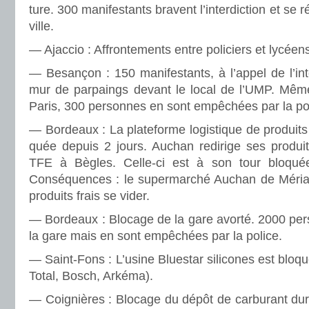
ture. 300 mani­fes­tants bra­vent l’inter­dic­tion et se 
ville.
— Ajaccio : Affrontements entre poli­ciers et lycéen
— Besançon : 150 mani­fes­tants, à l’appel de l’inte
mur de par­paings devant le local de l’UMP. Même
Paris, 300 per­son­nes en sont empêchées par la po
— Bordeaux : La pla­te­forme logis­ti­que de pro­duit
quée depuis 2 jours. Auchan redi­rige ses pro­duit
TFE à Bègles. Celle-ci est à son tour blo­quée 
Conséquences : le super­mar­ché Auchan de Méria
pro­duits frais se vider.
— Bordeaux : Blocage de la gare avorté. 2000 per­so
la gare mais en sont empêchées par la police.
— Saint-Fons : L’usine Bluestar sili­co­nes est blo­qu
Total, Bosch, Arkéma).
— Coignières : Blocage du dépôt de car­bu­rant dur