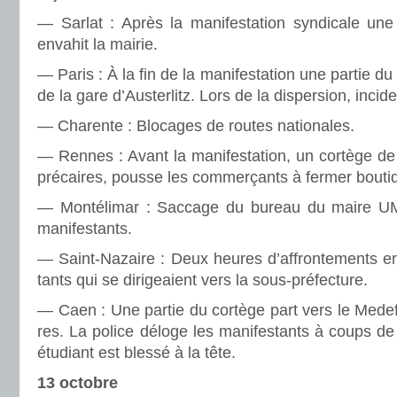
— Sarlat : Après la mani­fes­ta­tion syn­di­cale un
enva­hit la mairie.
— Paris : À la fin de la mani­fes­ta­tion une partie du 
de la gare d’Austerlitz. Lors de la dis­per­sion, inci­d
— Charente : Blocages de routes natio­na­les.
— Rennes : Avant la mani­fes­ta­tion, un cor­tège de
pré­cai­res, pousse les com­mer­çants à fermer bou­ti­
— Montélimar : Saccage du bureau du maire UM
mani­fes­tants.
— Saint-Nazaire : Deux heures d’affron­te­ments entr
tants qui se diri­geaient vers la sous-pré­fec­ture.
— Caen : Une partie du cor­tège part vers le Medef
res. La police déloge les mani­fes­tants à coups de
étudiant est blessé à la tête.
13 octobre