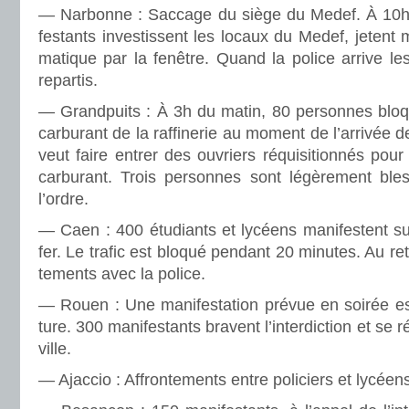
— Narbonne : Saccage du siège du Medef. À 10h,
fes­tants inves­tis­sent les locaux du Medef, jetent mo
ma­ti­que par la fenê­tre. Quand la police arrive le
repar­tis.
— Grandpuits : À 3h du matin, 80 per­son­nes blo­
car­bu­rant de la raf­fi­ne­rie au moment de l’arri­vée d
veut faire entrer des ouvriers réqui­si­tion­nés pou
car­bu­rant. Trois per­son­nes sont légè­re­ment bl
l’ordre.
— Caen : 400 étudiants et lycéens mani­fes­tent su
fer. Le trafic est bloqué pen­dant 20 minu­tes. Au retou
te­ments avec la police.
— Rouen : Une mani­fes­ta­tion prévue en soirée est 
ture. 300 mani­fes­tants bra­vent l’inter­dic­tion et se 
ville.
— Ajaccio : Affrontements entre poli­ciers et lycéen