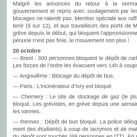
Malgré les annonces du retour à la normal
gouvernement et repris avec soulagement par le
blocages ne ralentit pas. Mention spéciale aux raff
tenir (9 sur 12), et aux travailleurs des ports de 
grève depuis le début, qui bloquent l’approvisionn
pénurie n’est pas finie, le mouvement non plus !
20 octobre
— Brest : 300 per­son­nes blo­quent le dépôt de car­
Les forces de l’ordre les évacuent vers 14h à coups
— Angoulême : Blocage du dépôt de bus.
— Paris : L’inci­né­ra­teur d’Ivry est bloqué.
— Chemery : Le site de sto­ckage de gaz (le pl
bloqué. Les gré­vis­tes, en grève depuis une semai
les vannes.
— Rennes : Dépôt de bus bloqué. La police déloge
ment des étudiants) à coup de lacry­mos et de matr
du dépôt sont tou­chés (69 per­son­nes en ITT). En