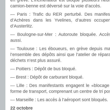
en grève. L’inci­né­ra­teur est bloqué plu­sieurs he
camion-benne est déversé sur la voie d’accès.
— Paris : Trafic du RER per­turbé. Des mani­fes­
d’Achères dans les Yvelines, d’autres occu­pen
d’Austerlitz.
— Boulogne-sur-Mer : Autoroute blo­quée. Accès 
aussi.
— Toulouse : Les éboueurs, en grève depuis mard
l’ensem­ble des dépôts ainsi que l’ate­lier de répa­
déchets n’est plus assuré.
— Poitiers : Dépôt de bus bloqué.
— Brest : Dépôt de car­bu­rant bloqué.
— Lille : Des mani­fes­tants enga­gent le «blo­cage 
forme de trans­port, com­pre­nant un centre de tri pos
— Marseille : Les accès à l’aéro­port sont blo­qués.
22 octobre