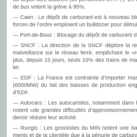
de bus votent la grève à 95%.
— Caen : Le dépôt de car­bu­rant est à nou­veau bl
forces de l’ordre emploient un bull­do­zer pour détruir
— Port-de-Bouc : Blocage du dépôt de car­bu­rant du
— SNCF : La direc­tion de la SNCF déplore la rec
mal­veillance sur le réseau ferré, empêchant le «r
plus, depuis 15 jours, seuls 10% des trains de mar­c
ler.
— EDF : La France est contrainte d’impor­ter mas­si
(6000MW) du fait des bais­ses de pro­duc­tion enga
d’EDF.
— Autocars : Les auto­ca­ris­tes, notam­ment dans
notent «de gran­des dif­fi­cultés d’appro­vi­sion­ne­me
devoir réduire leur acti­vité.
— Rungis : Les gros­sis­tes du MIN notent une bais
ments et de la clien­tèle due à la pénu­rie de car­bu­r