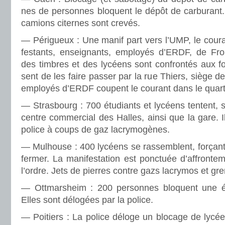
nes de per­son­nes blo­quent le dépôt de car­bu­rant
camions citer­nes sont crevés.
— Périgueux : Une manif part vers l’UMP, le cou­r
fes­tants, ensei­gnants, employés d’ERDF, de Fro
des tim­bres et des lycéens sont confron­tés aux fo
sent de les faire passer par la rue Thiers, siège de
employés d’ERDF cou­pent le cou­rant dans le quar­t
— Strasbourg : 700 étudiants et lycéens ten­tent, sa
centre com­mer­cial des Halles, ainsi que la gare. I
police à coups de gaz lacry­mo­gè­nes.
— Mulhouse : 400 lycéens se ras­sem­blent, for­çant
fermer. La mani­fes­ta­tion est ponc­tuée d’affron­t
l’ordre. Jets de pier­res contre gazs lacry­mos et gre­
— Ottmarsheim : 200 per­son­nes blo­quent une 
Elles sont délo­gées par la police.
— Poitiers : La police déloge un blo­cage de lycé