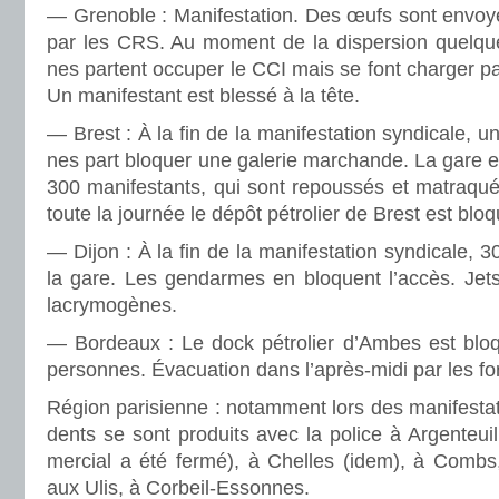
— Grenoble : Manifestation. Des œufs sont envoyé
par les CRS. Au moment de la dis­per­sion quel­que
nes par­tent occu­per le CCI mais se font char­ger par
Un mani­fes­tant est blessé à la tête.
— Brest : À la fin de la mani­fes­ta­tion syn­di­cale, 
nes part blo­quer une gale­rie mar­chande. La gare e
300 mani­fes­tants, qui sont repous­sés et matra­qu
toute la jour­née le dépôt pétro­lier de Brest est bloq
— Dijon : À la fin de la mani­fes­ta­tion syn­di­cale, 
la gare. Les gen­dar­mes en blo­quent l’accès. Jet
lacry­mo­gè­nes.
— Bordeaux : Le dock pétro­lier d’Ambes est bloq
per­son­nes. Évacuation dans l’après-midi par les fo
Région pari­sienne : notam­ment lors des mani­fes­ta­
dents se sont pro­duits avec la police à Argenteui
mer­cial a été fermé), à Chelles (idem), à Comb
aux Ulis, à Corbeil-Essonnes.