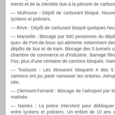
ments et de la clien­tèle due à la pénu­rie de car­bu­r
— Mulhouse : Dépôt de car­bu­rant bloqué. Nouvea
lycéens et poli­ciers.
— Brive : Dépôt de car­bu­rant bloqué quel­ques heu
— Marseille : Blocage par 500 per­son­nes du dépôt d
que» de Port-de-bouc qui ali­mente notam­ment des
dépôts de bus et de tram. Blocage des 5 tun­nels u
cham­bre de com­merce et d’indus­trie. Barrage fil­tr
Fos, plus d’une cen­taine de camions blo­qués. Gare 
— Toulouse : Les éboueurs blo­quent 4 des 5
camions ont pu partir ramas­ser les ordu­res. Aéro
née.
— Clermont-Ferrand : Blocage de l’aéro­port par 500
mati­née.
— Nantes : La police inter­vient pour déblo­quer
entre lycéens et poli­ciers. Un enfant de 10 ans a