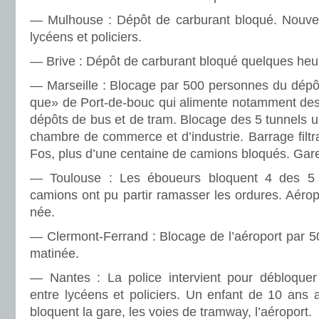
— Mulhouse : Dépôt de car­bu­rant bloqué. Nouvea
lycéens et poli­ciers.
— Brive : Dépôt de car­bu­rant bloqué quel­ques heu
— Marseille : Blocage par 500 per­son­nes du dépôt d
que» de Port-de-bouc qui ali­mente notam­ment des
dépôts de bus et de tram. Blocage des 5 tun­nels u
cham­bre de com­merce et d’indus­trie. Barrage fil­tr
Fos, plus d’une cen­taine de camions blo­qués. Gare 
— Toulouse : Les éboueurs blo­quent 4 des 5
camions ont pu partir ramas­ser les ordu­res. Aéro
née.
— Clermont-Ferrand : Blocage de l’aéro­port par 500
mati­née.
— Nantes : La police inter­vient pour déblo­quer
entre lycéens et poli­ciers. Un enfant de 10 ans a
blo­quent la gare, les voies de tram­way, l’aéro­port.