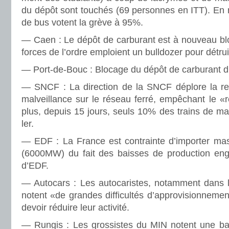
du dépôt sont tou­chés (69 per­son­nes en ITT). En
de bus votent la grève à 95%.
— Caen : Le dépôt de car­bu­rant est à nou­veau bl
forces de l’ordre emploient un bull­do­zer pour détruir
— Port-de-Bouc : Blocage du dépôt de car­bu­rant du
— SNCF : La direc­tion de la SNCF déplore la rec
mal­veillance sur le réseau ferré, empê­chant le «
plus, depuis 15 jours, seuls 10% des trains de mar­c
ler.
— EDF : La France est contrainte d’impor­ter mas­si
(6000MW) du fait des bais­ses de pro­duc­tion enga
d’EDF.
— Autocars : Les auto­ca­ris­tes, notam­ment dans
notent «de gran­des dif­fi­cultés d’appro­vi­sion­ne­me
devoir réduire leur acti­vité.
— Rungis : Les gros­sis­tes du MIN notent une bais