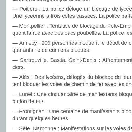
— Poitiers : La police déloge un blo­cage de lycé
Une lycéenne a trois côtes cas­sées. La police parle
— Montpellier : Tentative de blo­cage du Pôle-Emploi
quent la rue avec des bacs pou­bel­les. La police les 
— Annecy : 200 per­son­nes blo­quent le dépôt de c
qua­ran­taine de camions blo­qués.
— Sartrouville, Bastia, Saint-Denis : Affrontement
ciers.
— Alès : Des lycéens, délo­gés du blo­cage de leur 
tent blo­quer les voies de chemin de fer avec les che
— Lunel : Une cin­quan­taine de mani­fes­tants blo­que 
bu­tion de ED.
— Frontignan : Une cen­taine de mani­fes­tants blo­q
durant quel­ques heures.
— Sète, Narbonne : Manifestations sur les voies d