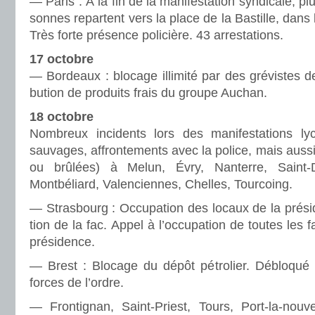
— Paris : À la fin de la mani­fes­ta­tion syn­di­cale, pl
son­nes repar­tent vers la place de la Bastille, dans 
Très forte pré­sence poli­cière. 43 arres­ta­tions.
17 octobre
— Bordeaux : blo­cage illi­mité par des gré­vis­tes de 
bu­tion de pro­duits frais du groupe Auchan.
18 octobre
Nombreux inci­dents lors des mani­fes­ta­tions lycé
sau­va­ges, affron­te­ments avec la police, mais aussi
ou brû­lées) à Melun, Évry, Nanterre, Saint
Montbéliard, Valenciennes, Chelles, Tourcoing.
— Strasbourg : Occupation des locaux de la pré­si­de
tion de la fac. Appel à l’occu­pa­tion de toutes les
pré­si­dence.
— Brest : Blocage du dépôt pétro­lier. Débloqué 
forces de l’ordre.
— Frontignan, Saint-Priest, Tours, Port-la-nou­v