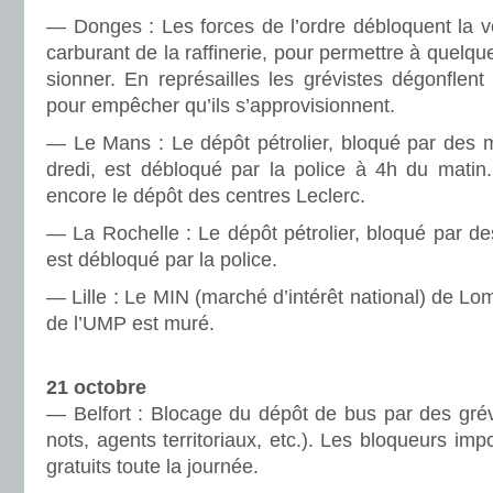
— Donges : Les forces de l’ordre déblo­quent la 
car­bu­rant de la raf­fi­ne­rie, pour per­met­tre à quel
sion­ner. En repré­sailles les gré­vis­tes dégon­fl
pour empê­cher qu’ils s’appro­vi­sion­nent.
— Le Mans : Le dépôt pétro­lier, bloqué par des ma
dredi, est déblo­qué par la police à 4h du matin. 
encore le dépôt des cen­tres Leclerc.
— La Rochelle : Le dépôt pétro­lier, bloqué par des 
est déblo­qué par la police.
— Lille : Le MIN (marché d’intérêt national) de Lo
de l’UMP est muré.
21 octobre
— Belfort : Blocage du dépôt de bus par des gré­vi
nots, agents ter­ri­to­riaux, etc.). Les blo­queurs im
gra­tuits toute la jour­née.