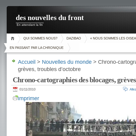
des nouvelles du front
En attendant la fin
QUI SOMMES NOUS?
DAZIBAO
« NOUS SOMMES LES OISEA
EN PASSANT PAR LA CHRONIQUE
Accueil
>
Nouvelles du monde
> Chrono-cartogr
grèves, troubles d’octobre
Chrono-cartographies des blocages, grèves
01/11/2010
All
Imprimer