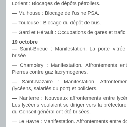
Lorient : Blocages de dépôts pétro­liers.
— Mulhouse : Blocage de l’usine PSA.
— Toulouse : Blocage du dépôt de bus.
— Gard et Hérault : Occupations de gares et trafic fer
19 octobre
— Saint-Brieuc : Manifestation. La porte vitré
brisée.
— Chambéry : Manifestation. Affrontements entre
Pierres contre gaz lacry­mo­gè­nes.
— Saint-Nazaire : Manifestation. Affrontement
(lycéens, sala­riés du port) et poli­ciers.
— Nanterre : Nouveaux affron­te­ments entre lycée
Les lycéens vou­laient se diri­ger vers la pré­fec­ture 
du Conseil géné­ral ont été bri­sées.
— Le Havre : Manifestation. Affrontements entre doc