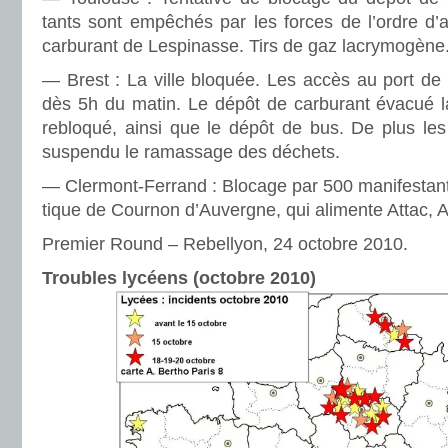
tants sont empêchés par les forces de l’ordre d’al
car­bu­rant de Lespinasse. Tirs de gaz lacry­mo­gène
— Brest : La ville blo­quée. Les accès au port de
dès 5h du matin. Le dépôt de car­bu­rant évacué la
reblo­qué, ainsi que le dépôt de bus. De plus le
sus­pendu le ramas­sage des déchets.
— Clermont-Ferrand : Blocage par 500 mani­fes­tants 
ti­que de Cournon d’Auvergne, qui ali­mente Attac,
Premier Round – Rebellyon, 24 octobre 2010.
Troubles lycéens (octobre 2010)