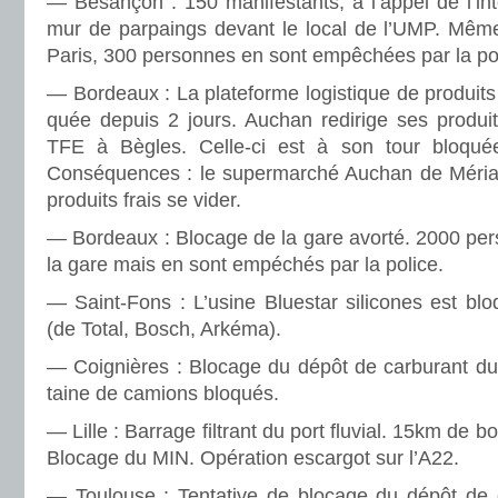
— Besançon : 150 mani­fes­tants, à l’appel de l’inte
mur de par­paings devant le local de l’UMP. Même
Paris, 300 per­son­nes en sont empê­chées par la po
— Bordeaux : La pla­te­forme logis­ti­que de pro­duit
quée depuis 2 jours. Auchan redi­rige ses pro­duit
TFE à Bègles. Celle-ci est à son tour blo­quée 
Conséquences : le super­mar­ché Auchan de Méria
pro­duits frais se vider.
— Bordeaux : Blocage de la gare avorté. 2000 per­so
la gare mais en sont empé­chés par la police.
— Saint-Fons : L’usine Bluestar sili­co­nes est blo­
(de Total, Bosch, Arkéma).
— Coignières : Blocage du dépôt de car­bu­rant d
taine de camions blo­qués.
— Lille : Barrage fil­trant du port flu­vial. 15km de 
Blocage du MIN. Opération escar­got sur l’A22.
— Toulouse : Tentative de blo­cage du dépôt de ca