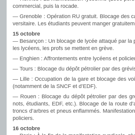
com­mer­cial, puis la rocade.
— Grenoble : Opération RU gra­tuit. Blocage des cais
ver­si­taire. Les étudiants peu­vent manger gra­tui­te­m
15 octo­bre
— Besançon : Un blo­cage de lycée atta­qué par la po
les lycéens, les profs se met­tent en grève.
— Enghien : Affrontements entre lycéens et poli­cie
— Tours : Blocage du dépôt pétro­lier par des gré­vis
— Lille : Occupation de la gare et blo­cage des voi
(notam­ment de la SNCF et d’EDF).
— Rouen : Blocage du dépôt pétro­lier par des gré­vi
nots, étudiants, EDF, etc.). Blocage de la route d’a
troncs d’arbres et pneus enflam­més. Manifestation
poli­ciers.
16 octo­bre