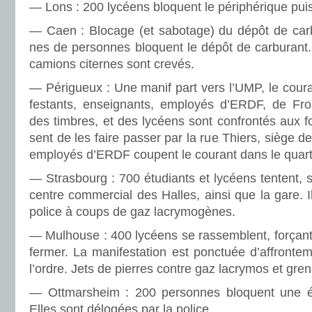
— Lons : 200 lycéens blo­quent le péri­phé­ri­que pui
— Caen : Blocage (et sabo­tage) du dépôt de car­bu
nes de per­son­nes blo­quent le dépôt de car­bu­rant
camions citer­nes sont crevés.
— Périgueux : Une manif part vers l’UMP, le cou­r
fes­tants, ensei­gnants, employés d’ERDF, de Fro
des tim­bres, et des lycéens sont confron­tés aux fo
sent de les faire passer par la rue Thiers, siège de
employés d’ERDF cou­pent le cou­rant dans le quar­t
— Strasbourg : 700 étudiants et lycéens ten­tent, sa
centre com­mer­cial des Halles, ainsi que la gare. I
police à coups de gaz lacry­mo­gè­nes.
— Mulhouse : 400 lycéens se ras­sem­blent, for­çant
fermer. La mani­fes­ta­tion est ponc­tuée d’affron­t
l’ordre. Jets de pier­res contre gaz lacry­mos et gre­n
— Ottmarsheim : 200 per­son­nes blo­quent une 
Elles sont délo­gées par la police.